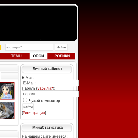
Ы
ТЕМЫ
ОБОИ
РОЛИКИ
Личный кабинет
E-Mail:
Пароль (
Забыли?
):
Чужой компьютер
Войти
[
Регистрация
]
МиниСтатистика
На нашем сайте имеется: