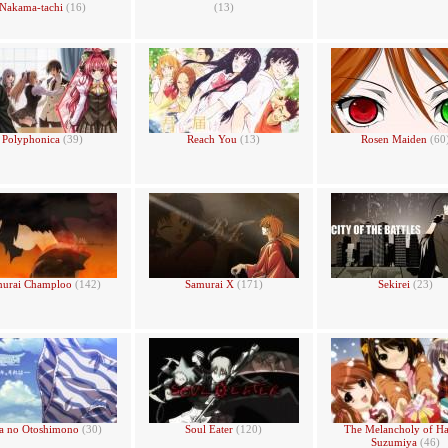
Nakama-tachi
(16)
(13)
Polyphonica
(39)
Reach You
(13)
Rosen Maiden
(60
murai Champloo
(142)
Samurai X
(171)
Sekirei
(23)
a no Otoshimono
(30)
Soul Eater
(120)
The Melancholy of Ha
Suzumiya
(46)