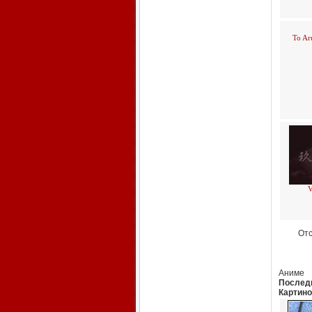
To Ar
V
От
Аниме
Последн
Картино