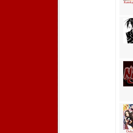
Katek
Ooka