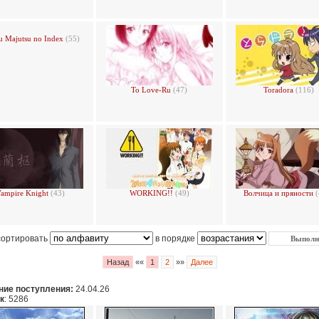
u Majutsu no Index
(55)
To Love-Ru
(47)
Toradora
(116)
ampire Knight
(43)
WORKING!!
(49)
Волчица и пряности
сортировать
в порядке
Назад
««
1
2
»»
Далее
ие поступления:
24.04.26
к
: 5286