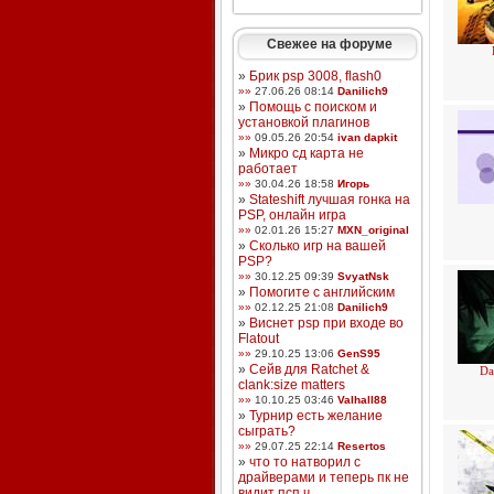
Свежее на форуме
»
Брик psp 3008, flash0
»»
27.06.26 08:14
Danilich9
»
Помощь с поиском и
установкой плагинов
»»
09.05.26 20:54
ivan dapkit
»
Микро сд карта не
работает
»»
30.04.26 18:58
Игорь
»
Stateshift лучшая гонка на
PSP, онлайн игра
»»
02.01.26 15:27
MXN_original
»
Сколько игр на вашей
PSP?
»»
30.12.25 09:39
SvyatNsk
»
Помогите с английским
»»
02.12.25 21:08
Danilich9
»
Виснет psp при входе во
Flatout
»»
29.10.25 13:06
GenS95
»
Сейв для Ratchet &
Da
clank:size matters
»»
10.10.25 03:46
Valhall88
»
Турнир есть желание
сыграть?
»»
29.07.25 22:14
Resertos
»
что то натворил с
драйверами и теперь пк не
видит псп ч ...