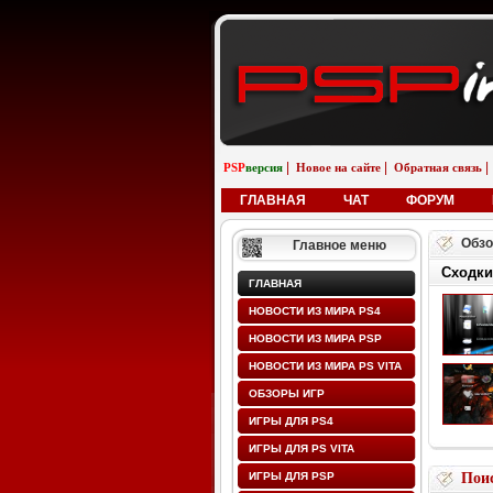
|
|
|
PSP
версия
Новое на сайте
Обратная связь
ГЛАВНАЯ
ЧАТ
ФОРУМ
Обзо
Главное меню
Сходки
ГЛАВНАЯ
НОВОСТИ ИЗ МИРА PS4
НОВОСТИ ИЗ МИРА PSP
НОВОСТИ ИЗ МИРА PS VITA
ОБЗОРЫ ИГР
ИГРЫ ДЛЯ PS4
ИГРЫ ДЛЯ PS VITA
ИГРЫ ДЛЯ PSP
Поис