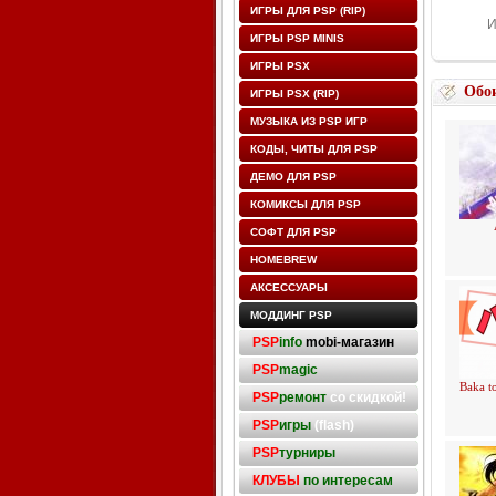
ИГРЫ ДЛЯ PSP (RIP)
И
ИГРЫ PSP MINIS
ИГРЫ PSX
Обо
ИГРЫ PSX (RIP)
МУЗЫКА ИЗ PSP ИГР
КОДЫ, ЧИТЫ ДЛЯ PSP
ДЕМО ДЛЯ PSP
КОМИКСЫ ДЛЯ PSP
СОФТ ДЛЯ PSP
HOMEBREW
АКСЕССУАРЫ
МОДДИНГ PSP
PSP
info
mobi-магазин
PSP
magic
Baka t
PSP
ремонт
со скидкой!
PSP
игры
(flash)
PSP
турниры
КЛУБЫ
по интересам