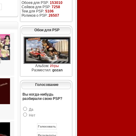
Обоев для PSP:
153010
Сейвов для PSP:
7258
Тем для PSP:
5106
Роликов о PSP:
26507
Обои для PSP
)
Альбом:
Игры
Разместил:
gozan
Голосование
Вы когда-нибудь
разбирали свою PSP?
Да
Нет