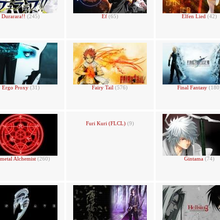
Durarara!!
(245)
Ef
(65)
Elfen Lied
(42)
Ergo Proxy
(31)
Fairy Tail
(576)
Final Fantasy
(180
Furi Kuri (FLCL)
(9)
lmetal Alchemist
(260)
Gintama
(74)