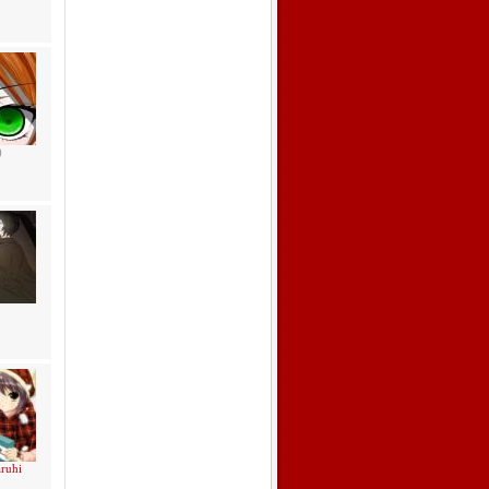
)
ruhi