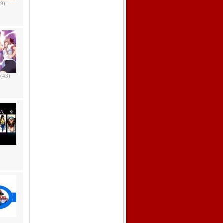
19)
!
(43)