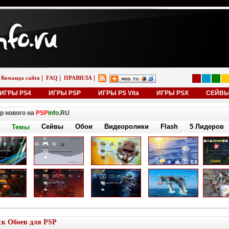
|
|
|
Команда сайта
FAQ
ПРАВИЛА
ИГРЫ PS4
ИГРЫ PSP
ИГРЫ PS Vita
ИГРЫ PSX
СЕЙВ
р нового на
PSP
info
.RU
Сейвы
Обои
Видеоролики
Flash
5 Лидеров
Темы
к Обоев для PSP