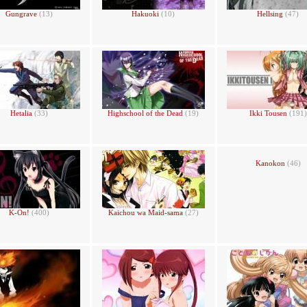
Gungrave
(13)
Hakuoki
(10)
Hellsing
(47)
Hetalia
(33)
Highschool of the Dead
(19)
Ikki Tousen
(191)
Kanokon
(46)
K-On!
(400)
Kaichou wa Maid-sama
(27)