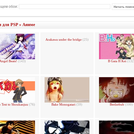
щем обои:
и для PSP
»
Аниме
Arakawa under the bridge
(25)
Angel Beats!
(143)
B Gata H Kei
(132
o Test to Shoukanjuu
(76)
Bake Monogatari
(59)
Beelzebub
(100)