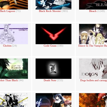
Black Lagoon
(71)
Black Rock Shooter
(365)
Bleach
(1249)
Chobits
(24)
Code Geass
(180)
Dance In The Vampire B
rker Than Black
(44)
Death Note
(155)
Dogs bullets and carna