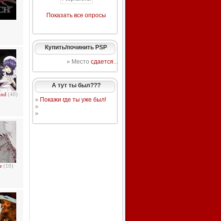
Показать все опросы
Купить/починить PSP
» Место
сдается
...
А тут ты был???
und
(40)
»
Покажи где ты уже был!
»
»
ge
(10)