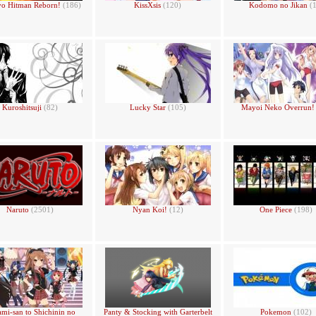
yo Hitman Reborn!
(186)
KissXsis
(120)
Kodomo no Jikan
(
Kuroshitsuji
(82)
Lucky Star
(105)
Mayoi Neko Overrun
Naruto
(2501)
Nyan Koi!
(12)
One Piece
(198)
mi-san to Shichinin no
Panty & Stocking with Garterbelt
Pokemon
(102)