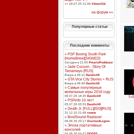
»»
29.07.25 21:09
Viktor234
на форум »»
Популярные статьи
Последние комменты
»
PSP Boxing South Park
[HomeBrew][SIGNED]
Сегодня в 21:05
PmarioPoddozoi
»
Jade Cocoon - Story Of
Tamamayu [RUS]
Вчера в 09:12
Danilich9
»
GTA Vice City Stories + RUS
Вчера в 08:49
Danilich9
»
Самые популярные
мобильные игры 2018 году
06.07.26 18:45
Danilich9
Ful
»
PSPinfo 10 лет!
05.07.26 05:53
Danilich9
»
Death Jr. [FULL][ISO][RUS]
31.12.10 21:48
голем
»
BootSound Replacer
09.06.26 20:17
OverlordLegion
»
Эпоха портативных
консолей
04.06.26 04:47
DOG83