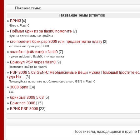
Похожие темы:
Название Темы
[ответов]
»
БРИК!
[
4
]
Чёто с Flash0
»
Поймал брик из за flash0 помогите
[
7
]
Нужны оригинальные файлы
»
кто полечит брик psp 3008 или продает матю плату
[
2
]
кто полечит брик psp 3008
»
залейте файлик(и) с flash0
[
7
]
нужен usbbus с flash0, или вся папка
»
Брикнул PSP через flash0
[
9
]
Помогите зайти во flash0
»
PSP 3008 5.03 GEN-C Необьяснимые Вещи Нужна Помощь(Простите ес
туда На ...
[
3
]
Пожалуйста помогите проблемы связаны с GEN и Flash0
»
3008 брик
[
14
]
111
»
брик зыз 3008 5,03
[
5
]
»
Брик псп 3008
[
15
]
»
БРИК PSP 3008
[
23
]
Посетители, находящиеся в группе
Г