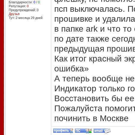
Благодарности:
0
/
0
псп выключалась. П
Репутация:
0
Предупреждений: 0
Друзья
прошивке и удалила
Тут: 2 месяцa 29 дней
в папке ark и что т
по дате также сегод
предыдущая прошив
Как итог красный э
ошибка»
А теперь вообще не
Индикатор только г
Восстановить бы ее
Пожалуйста помогит
починить в Москве