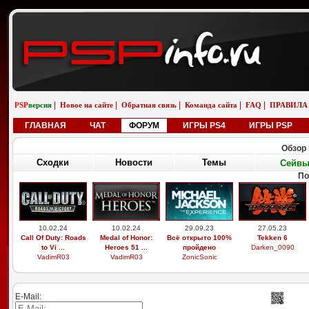
|
|
|
|
|
PSP
версия
Новое на сайте
Обратная связь
Команда сайта
FAQ
ПРАВИЛА
ГЛАВНАЯ
ЧАТ
ФОРУМ
ИГРЫ PS4
ИГРЫ PSP
Обзор 
Сходки
Новости
Темы
Сейв
По
10.02.24
10.02.24
29.09.23
27.05.23
Call Of Duty: Roads
Medal of Honor:
Всё открыто 100%
Tekken 6
to Vi ...
Heroes 51 ...
пройдено
Darken_0090
VadimR03
VadimR03
ZonicSonic
E-Mail: