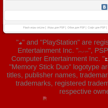
|
|
|
|
Flash игры onLine
Игры для PSP
Обои для PSP
Софт для PSP
"
" and "PlayStation" are re
Entertainment Inc. "
", PS
Computer Entertainment Inc. "
"Memory Stick Duo" logotype ar
titles, publisher names, tradema
trademarks, registered tradem
respective owner