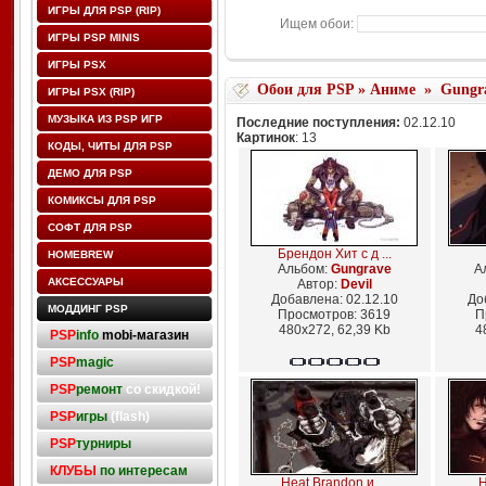
ИГРЫ ДЛЯ PSP (RIP)
Ищем обои:
ИГРЫ PSP MINIS
ИГРЫ PSX
Обои для PSP
»
Аниме
»
Gungr
ИГРЫ PSX (RIP)
МУЗЫКА ИЗ PSP ИГР
Последние поступления:
02.12.10
Картинок
: 13
КОДЫ, ЧИТЫ ДЛЯ PSP
ДЕМО ДЛЯ PSP
КОМИКСЫ ДЛЯ PSP
СОФТ ДЛЯ PSP
Брендон Хит с д ...
HOMEBREW
Альбом:
Gungrave
А
АКСЕССУАРЫ
Автор:
Devil
Добавлена: 02.12.10
До
МОДДИНГ PSP
Просмотров: 3619
П
480x272, 62,39 Kb
4
PSP
info
mobi-магазин
PSP
magic
PSP
ремонт
со скидкой!
PSP
игры
(flash)
PSP
турниры
КЛУБЫ
по интересам
Heat Brandon и ...
H