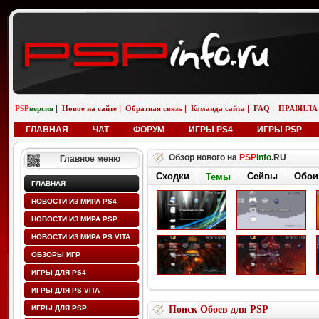
|
|
|
|
|
PSP
версия
Новое на сайте
Обратная связь
Команда сайта
FAQ
ПРАВИЛА
ГЛАВНАЯ
ЧАТ
ФОРУМ
ИГРЫ PS4
ИГРЫ PSP
Обзор нового на
PSP
info
.RU
Главное меню
Сходки
Сейвы
Обои
Темы
ГЛАВНАЯ
НОВОСТИ ИЗ МИРА PS4
НОВОСТИ ИЗ МИРА PSP
НОВОСТИ ИЗ МИРА PS VITA
ОБЗОРЫ ИГР
ИГРЫ ДЛЯ PS4
ИГРЫ ДЛЯ PS VITA
ИГРЫ ДЛЯ PSP
Поиск Обоев для PSP