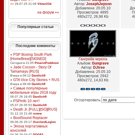
Автор:
JosephJepson
»»
29.07.25 21:09
Viktor234
Добавлена: 20.05.10
До
на форум »»
Просмотров: 4895
П
480x272, 26,96 Kb
4
Популярные статьи
Последние комменты
»
PSP Boxing South Park
[HomeBrew][SIGNED]
Гангрейв черепа
Сегодня в 21:05
PmarioPoddozoi
Альбом:
Gungrave
»
Jade Cocoon - Story Of
Автор:
DJtree
Tamamayu [RUS]
Добавлена: 25.05.10
Вчера в 09:12
Danilich9
Просмотров: 2942
»
GTA Vice City Stories + RUS
480x272, 14,63 Kb
Вчера в 08:49
Danilich9
»
Самые популярные
мобильные игры 2018 году
06.07.26 18:45
Danilich9
Отсортировать
»
PSPinfo 10 лет!
05.07.26 05:53
Danilich9
»
Death Jr. [FULL][ISO][RUS]
31.12.10 21:48
голем
»
BootSound Replacer
09.06.26 20:17
OverlordLegion
»
Эпоха портативных
консолей
04.06.26 04:47
DOG83