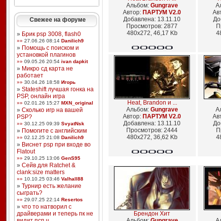
Альбом:
Gungrave
А
Автор:
ПАРТУМ V2.0
Ав
Добавлена: 13.11.10
До
Свежее на форуме
Просмотров: 2877
П
480x272, 46,17 Kb
4
»
Брик psp 3008, flash0
»»
27.06.26 08:14
Danilich9
»
Помощь с поиском и
установкой плагинов
»»
09.05.26 20:54
ivan dapkit
»
Микро сд карта не
работает
»»
30.04.26 18:58
Игорь
»
Stateshift лучшая гонка на
PSP, онлайн игра
Heat, Brandon и ...
»»
02.01.26 15:27
MXN_original
Альбом:
Gungrave
А
»
Сколько игр на вашей
Автор:
ПАРТУМ V2.0
Ав
PSP?
Добавлена: 13.11.10
До
»»
30.12.25 09:39
SvyatNsk
Просмотров: 2444
П
»
Помогите с английским
480x272, 36,62 Kb
4
»»
02.12.25 21:08
Danilich9
»
Виснет psp при входе во
Flatout
»»
29.10.25 13:06
GenS95
»
Сейв для Ratchet &
clank:size matters
»»
10.10.25 03:46
Valhall88
»
Турнир есть желание
сыграть?
»»
29.07.25 22:14
Resertos
»
что то натворил с
драйверами и теперь пк не
Брендон Хит
видит псп ч ...
Альбом:
Gungrave
А