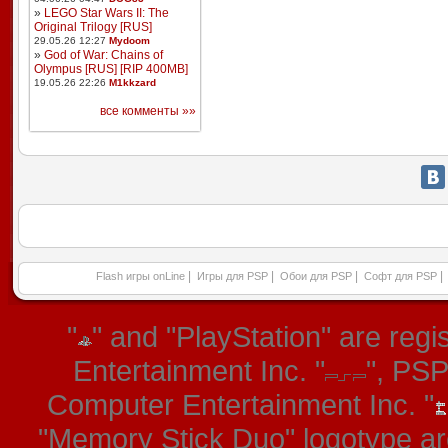
»
LEGO Star Wars II: The
Original Trilogy [RUS]
29.05.26 12:27
Mydoom
»
God of War: Chains of
Olympus [RUS] [RIP 400MB]
19.05.26 22:26
M1kkzard
все комменты »»
|
|
|
|
Flash игры onLine
Игры для PSP
Обои для PSP
Софт для PSP
"
" and "PlayStation" are re
Entertainment Inc. "
", PS
Computer Entertainment Inc. "
"Memory Stick Duo" logotype ar