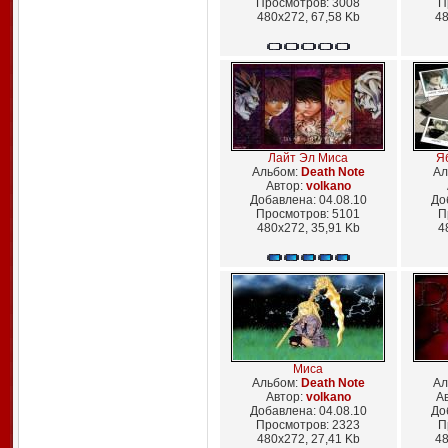
Просмотров: 3008
П
480x272, 67,58 Kb
48
Лайт Эл Миса
Яб
Альбом:
Death Note
Ал
Автор:
volkano
Добавлена: 04.08.10
До
Просмотров: 5101
П
480x272, 35,91 Kb
4
Миса
Альбом:
Death Note
Ал
Автор:
volkano
А
Добавлена: 04.08.10
До
Просмотров: 2323
П
480x272, 27,41 Kb
48