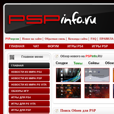
|
|
|
|
|
PSP
версия
Новое на сайте
Обратная связь
Команда сайта
FAQ
ПРАВИЛА
ГЛАВНАЯ
ЧАТ
ФОРУМ
ИГРЫ PS4
ИГРЫ PSP
Обзор нового на
PSP
info
.RU
Главное меню
Сходки
Сейвы
Обои
Темы
ГЛАВНАЯ
НОВОСТИ ИЗ МИРА PS4
НОВОСТИ ИЗ МИРА PSP
НОВОСТИ ИЗ МИРА PS VITA
ОБЗОРЫ ИГР
ИГРЫ ДЛЯ PS4
ИГРЫ ДЛЯ PS VITA
ИГРЫ ДЛЯ PSP
Поиск Обоев для PSP