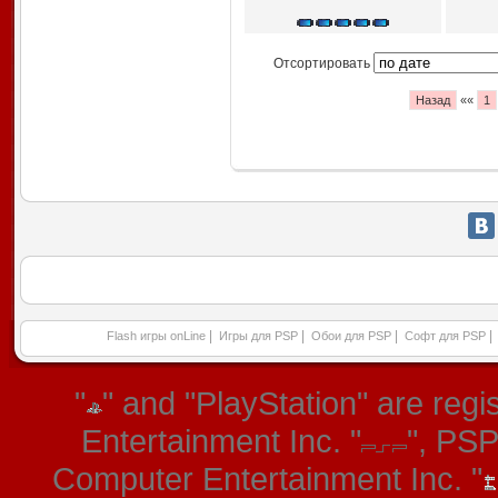
Отсортировать
Назад
««
1
|
|
|
|
Flash игры onLine
Игры для PSP
Обои для PSP
Софт для PSP
"
" and "PlayStation" are re
Entertainment Inc. "
", PS
Computer Entertainment Inc. "