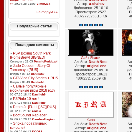
Автор:
a-shahov
»»
29.07.25 21:09
Viktor234
Добавлена: 25.10.10
До
на форум »»
Просмотров: 2527
П
480x272, 253,13 Kb
4
Популярные статьи
Последние комменты
»
PSP Boxing South Park
[HomeBrew][SIGNED]
Лайт Ягами
Сегодня в 21:05
PmarioPoddozoi
Альбом:
Death Note
Ал
»
Jade Cocoon - Story Of
Автор:
original one
А
Tamamayu [RUS]
Добавлена: 25.09.10
До
Вчера в 09:12
Danilich9
Просмотров: 10613
П
»
GTA Vice City Stories + RUS
480x272, 25,69 Kb
4
Вчера в 08:49
Danilich9
»
Самые популярные
мобильные игры 2018 году
06.07.26 18:45
Danilich9
»
PSPinfo 10 лет!
05.07.26 05:53
Danilich9
»
Death Jr. [FULL][ISO][RUS]
31.12.10 21:48
голем
»
BootSound Replacer
09.06.26 20:17
OverlordLegion
Кира
»
Эпоха портативных
Альбом:
Death Note
Ал
консолей
Автор:
original one
А
04.06.26 04:47
DOG83