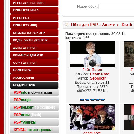
ИГРЫ ДЛЯ PSP (RIP)
Ищем обои:
ИГРЫ PSP MINIS
ИГРЫ PSX
Обои для PSP
»
Аниме
»
Death 
ИГРЫ PSX (RIP)
МУЗЫКА ИЗ PSP ИГР
Последние поступления:
30.08.11
Картинок
: 155
КОДЫ, ЧИТЫ ДЛЯ PSP
ДЕМО ДЛЯ PSP
КОМИКСЫ ДЛЯ PSP
СОФТ ДЛЯ PSP
Лайт Ягами
Гл
HOMEBREW
Альбом:
Death Note
Ал
АКСЕССУАРЫ
Автор:
Sephiroth
Добавлена: 30.08.11
До
МОДДИНГ PSP
Просмотров: 2370
П
480x272, 71,53 Kb
4
PSP
info
mobi-магазин
PSP
magic
PSP
ремонт
со скидкой!
PSP
игры
(flash)
PSP
турниры
КЛУБЫ
по интересам
death note