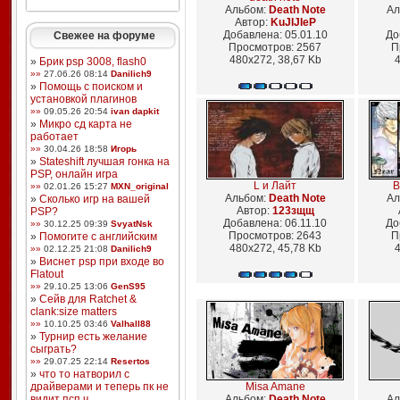
Альбом:
Death Note
Ал
Автор:
KuJIJIeP
Добавлена: 05.01.10
До
Свежее на форуме
Просмотров: 2567
П
480x272, 38,67 Kb
4
»
Брик psp 3008, flash0
»»
27.06.26 08:14
Danilich9
»
Помощь с поиском и
установкой плагинов
»»
09.05.26 20:54
ivan dapkit
»
Микро сд карта не
работает
»»
30.04.26 18:58
Игорь
»
Stateshift лучшая гонка на
PSP, онлайн игра
L и Лайт
В
»»
02.01.26 15:27
MXN_original
Альбом:
Death Note
Ал
»
Сколько игр на вашей
Автор:
123зщщ
PSP?
Добавлена: 06.11.10
До
»»
30.12.25 09:39
SvyatNsk
Просмотров: 2643
П
»
Помогите с английским
480x272, 45,78 Kb
4
»»
02.12.25 21:08
Danilich9
»
Виснет psp при входе во
Flatout
»»
29.10.25 13:06
GenS95
»
Сейв для Ratchet &
clank:size matters
»»
10.10.25 03:46
Valhall88
»
Турнир есть желание
сыграть?
»»
29.07.25 22:14
Resertos
»
что то натворил с
драйверами и теперь пк не
Misa Amane
видит псп ч ...
Альбом:
Death Note
Ал