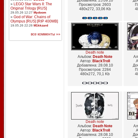
Добавлена: 25.09.10
До
»
LEGO Star Wars II: The
Просмотров: 2603
П
Original Trilogy [RUS]
480x272, 33,06 Kb
4
29.05.26 12:27
Mydoom
»
God of War: Chains of
Olympus [RUS] [RIP 400MB]
19.05.26 22:26
M1kkzard
все комменты »»
Death note
Альбом:
Death Note
Ал
Автор:
BlackTroll
А
Добавлена: 28.08.10
До
Просмотров: 2284
П
480x272, 70,1 Kb
4
Death note
Альбом:
Death Note
Ал
Автор:
BlackTroll
А
Добавлена: 28.08.10
До