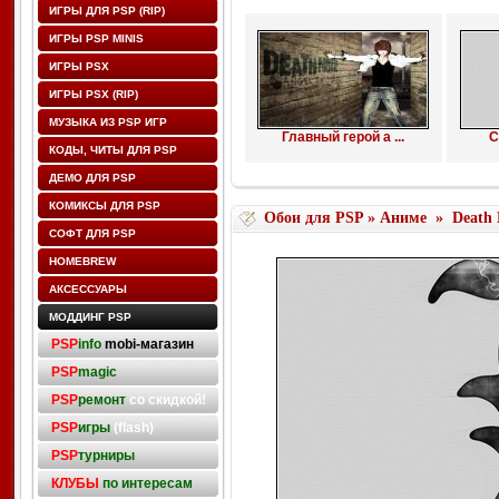
ИГРЫ ДЛЯ PSP (RIP)
ИГРЫ PSP MINIS
ИГРЫ PSX
ИГРЫ PSX (RIP)
МУЗЫКА ИЗ PSP ИГР
Главный герой а ...
С
КОДЫ, ЧИТЫ ДЛЯ PSP
ДЕМО ДЛЯ PSP
КОМИКСЫ ДЛЯ PSP
Обои для PSP
»
Аниме
»
Death 
СОФТ ДЛЯ PSP
HOMEBREW
АКСЕССУАРЫ
МОДДИНГ PSP
PSP
info
mobi-магазин
PSP
magic
PSP
ремонт
со скидкой!
PSP
игры
(flash)
PSP
турниры
КЛУБЫ
по интересам