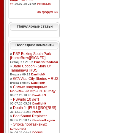
»»
29.07.25 21:09
Viktor234
на форум »»
Популярные статьи
Последние комменты
»
PSP Boxing South Park
[HomeBrew][SIGNED]
Сегодня в 21:05
PmarioPoddozoi
»
Jade Cocoon - Story Of
Tamamayu [RUS]
Вчера в 09:12
Danilich9
»
GTA Vice City Stories + RUS
Вчера в 08:49
Danilich9
»
Самые популярные
мобильные игры 2018 году
06.07.26 18:45
Danilich9
»
PSPinfo 10 лет!
05.07.26 05:53
Danilich9
»
Death Jr. [FULL][ISO][RUS]
31.12.10 21:48
голем
»
BootSound Replacer
09.06.26 20:17
OverlordLegion
»
Эпоха портативных
консолей
04.06.26 04:47
DOG83