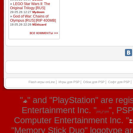
»
LEGO Star Wars II: The
Original Trilogy [RUS]
29.05.26 12:27
Mydoom
»
God of War: Chains of
Olympus [RUS] [RIP 400MB]
19.05.26 22:26
M1kkzard
все комменты »»
|
|
|
|
Flash игры onLine
Игры для PSP
Обои для PSP
Софт для PSP
"
" and "PlayStation" are re
Entertainment Inc. "
", PS
Computer Entertainment Inc. "
"Memory Stick Duo" logotype ar