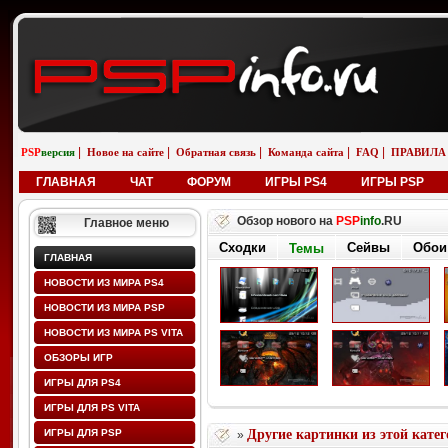
|
|
|
|
|
PSP
версия
Новое на сайте
Обратная связь
Команда сайта
FAQ
ПРАВИЛА
ГЛАВНАЯ
ЧАТ
ФОРУМ
ИГРЫ PS4
ИГРЫ PSP
Обзор нового на
PSP
info
.RU
Главное меню
Сходки
Сейвы
Обои
Темы
ГЛАВНАЯ
НОВОСТИ ИЗ МИРА PS4
НОВОСТИ ИЗ МИРА PSP
НОВОСТИ ИЗ МИРА PS VITA
ОБЗОРЫ ИГР
ИГРЫ ДЛЯ PS4
ИГРЫ ДЛЯ PS VITA
ИГРЫ ДЛЯ PSP
Другие картинки из этой кате
»