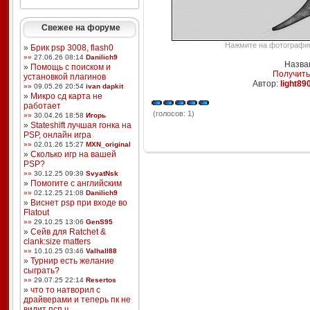
Свежее на форуме
Нажмите на фотографию,
»
Брик psp 3008, flash0
»»
27.06.26 08:14
Danilich9
Назва
»
Помощь с поиском и
Получить
установкой плагинов
Автор:
light89
»»
09.05.26 20:54
ivan dapkit
»
Микро сд карта не
работает
(голосов: 1)
»»
30.04.26 18:58
Игорь
»
Stateshift лучшая гонка на
PSP, онлайн игра
»»
02.01.26 15:27
MXN_original
»
Сколько игр на вашей
PSP?
»»
30.12.25 09:39
SvyatNsk
»
Помогите с английским
»»
02.12.25 21:08
Danilich9
»
Виснет psp при входе во
Flatout
»»
29.10.25 13:06
GenS95
»
Сейв для Ratchet &
clank:size matters
»»
10.10.25 03:46
Valhall88
»
Турнир есть желание
сыграть?
»»
29.07.25 22:14
Resertos
»
что то натворил с
драйверами и теперь пк не
видит псп ч ...