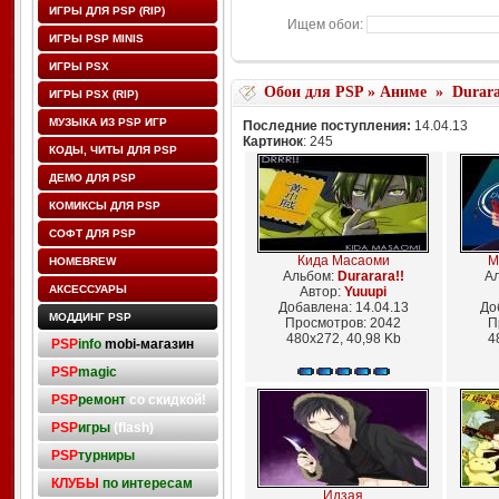
ИГРЫ ДЛЯ PSP (RIP)
Ищем обои:
ИГРЫ PSP MINIS
ИГРЫ PSX
Обои для PSP
»
Аниме
»
Durara
ИГРЫ PSX (RIP)
МУЗЫКА ИЗ PSP ИГР
Последние поступления:
14.04.13
Картинок
: 245
КОДЫ, ЧИТЫ ДЛЯ PSP
ДЕМО ДЛЯ PSP
КОМИКСЫ ДЛЯ PSP
СОФТ ДЛЯ PSP
Кида Масаоми
М
HOMEBREW
Альбом:
Durarara!!
А
АКСЕССУАРЫ
Автор:
Yuuupi
Добавлена: 14.04.13
До
МОДДИНГ PSP
Просмотров: 2042
П
480x272, 40,98 Kb
4
PSP
info
mobi-магазин
PSP
magic
PSP
ремонт
со скидкой!
PSP
игры
(flash)
PSP
турниры
КЛУБЫ
по интересам
Идзая