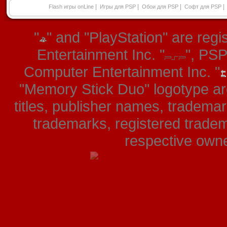
|
|
|
|
Flash игры onLine
Игры для PSP
Обои для PSP
Софт для PSP
"
" and "PlayStation" are re
Entertainment Inc. "
", PS
Computer Entertainment Inc. "
"Memory Stick Duo" logotype ar
titles, publisher names, tradema
trademarks, registered tradem
respective owner