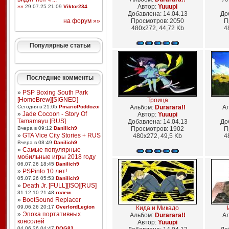
Автор:
Yuuupi
»»
29.07.25 21:09
Viktor234
Добавлена: 14.04.13
До
на форум »»
Просмотров: 2050
П
480x272, 44,72 Kb
4
Популярные статьи
Последние комменты
»
PSP Boxing South Park
[HomeBrew][SIGNED]
Троица
Сегодня в 21:05
PmarioPoddozoi
Альбом:
Durarara!!
А
»
Jade Cocoon - Story Of
Автор:
Yuuupi
Tamamayu [RUS]
Добавлена: 14.04.13
До
Вчера в 09:12
Danilich9
Просмотров: 1902
П
»
GTA Vice City Stories + RUS
480x272, 49,5 Kb
4
Вчера в 08:49
Danilich9
»
Самые популярные
мобильные игры 2018 году
06.07.26 18:45
Danilich9
»
PSPinfo 10 лет!
05.07.26 05:53
Danilich9
»
Death Jr. [FULL][ISO][RUS]
31.12.10 21:48
голем
»
BootSound Replacer
09.06.26 20:17
OverlordLegion
Кида и Микадо
»
Эпоха портативных
Альбом:
Durarara!!
А
консолей
Автор:
Yuuupi
04.06.26 04:47
DOG83