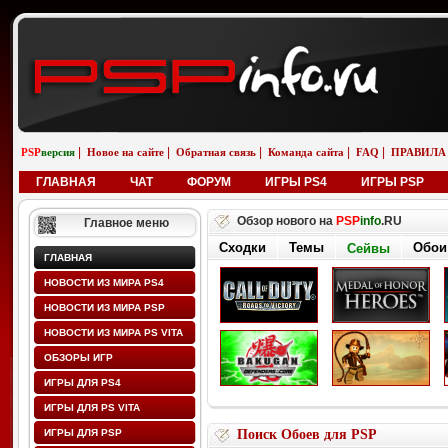
|
|
|
|
|
PSP
версия
Новое на сайте
Обратная связь
Команда сайта
FAQ
ПРАВИЛА
ГЛАВНАЯ
ЧАТ
ФОРУМ
ИГРЫ PS4
ИГРЫ PSP
Обзор нового на
PSP
info
.RU
Главное меню
Сходки
Темы
Обои
Сейвы
ГЛАВНАЯ
НОВОСТИ ИЗ МИРА PS4
НОВОСТИ ИЗ МИРА PSP
НОВОСТИ ИЗ МИРА PS VITA
ОБЗОРЫ ИГР
ИГРЫ ДЛЯ PS4
ИГРЫ ДЛЯ PS VITA
ИГРЫ ДЛЯ PSP
Поиск Обоев для PSP