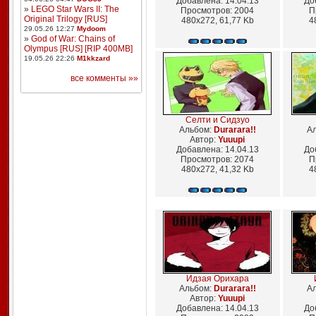
Добавлена: 14.04.13
До
»
LEGO Star Wars II: The
Просмотров: 2004
П
Original Trilogy [RUS]
480x272, 61,77 Kb
4
29.05.26 12:27
Mydoom
»
God of War: Chains of
Olympus [RUS] [RIP 400MB]
19.05.26 22:26
M1kkzard
все комменты »»
Селти и Сидзуо
Альбом:
Durarara!!
А
Автор:
Yuuupi
Добавлена: 14.04.13
До
Просмотров: 2074
П
480x272, 41,32 Kb
4
Идзая Орихара
Альбом:
Durarara!!
А
Автор:
Yuuupi
Добавлена: 14.04.13
До