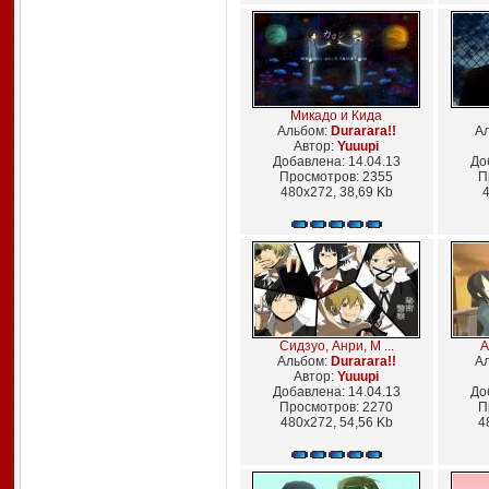
Микадо и Кида
Альбом:
Durarara!!
А
Автор:
Yuuupi
Добавлена: 14.04.13
До
Просмотров: 2355
П
480x272, 38,69 Kb
4
Сидзуо, Анри, М ...
А
Альбом:
Durarara!!
А
Автор:
Yuuupi
Добавлена: 14.04.13
До
Просмотров: 2270
П
480x272, 54,56 Kb
4