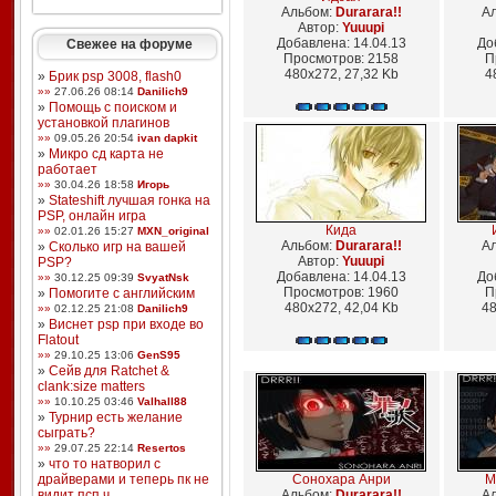
Альбом:
Durarara!!
А
Автор:
Yuuupi
Добавлена: 14.04.13
До
Свежее на форуме
Просмотров: 2158
П
480x272, 27,32 Kb
4
»
Брик psp 3008, flash0
»»
27.06.26 08:14
Danilich9
»
Помощь с поиском и
установкой плагинов
»»
09.05.26 20:54
ivan dapkit
»
Микро сд карта не
работает
»»
30.04.26 18:58
Игорь
»
Stateshift лучшая гонка на
PSP, онлайн игра
Кида
»»
02.01.26 15:27
MXN_original
Альбом:
Durarara!!
А
»
Сколько игр на вашей
Автор:
Yuuupi
PSP?
Добавлена: 14.04.13
До
»»
30.12.25 09:39
SvyatNsk
Просмотров: 1960
П
»
Помогите с английским
480x272, 42,04 Kb
48
»»
02.12.25 21:08
Danilich9
»
Виснет psp при входе во
Flatout
»»
29.10.25 13:06
GenS95
»
Сейв для Ratchet &
clank:size matters
»»
10.10.25 03:46
Valhall88
»
Турнир есть желание
сыграть?
»»
29.07.25 22:14
Resertos
»
что то натворил с
драйверами и теперь пк не
Сонохара Анри
М
видит псп ч ...
Альбом:
Durarara!!
А