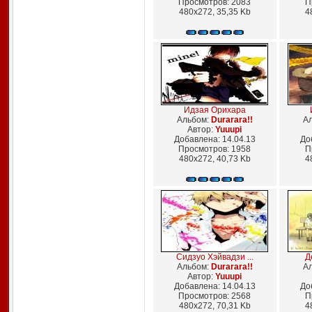
Просмотров: 2083
П
480x272, 35,35 Kb
4
Идзая Орихара
Альбом:
Durarara!!
А
Автор:
Yuuupi
Добавлена: 14.04.13
До
Просмотров: 1958
П
480x272, 40,73 Kb
4
Сидзуо Хэйвадзи ...
Д
Альбом:
Durarara!!
А
Автор:
Yuuupi
Добавлена: 14.04.13
До
Просмотров: 2568
П
480x272, 70,31 Kb
4