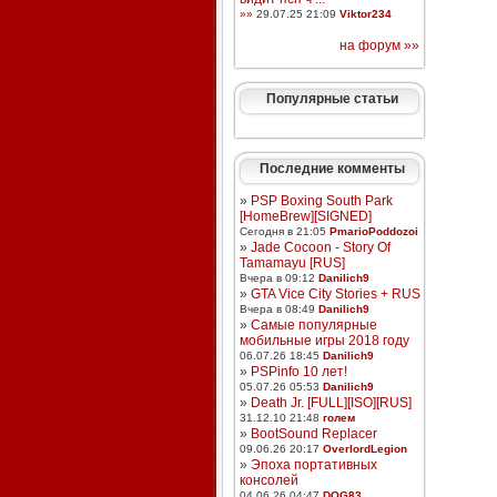
»»
29.07.25 21:09
Viktor234
на форум »»
Популярные статьи
Последние комменты
»
PSP Boxing South Park
[HomeBrew][SIGNED]
Сегодня в 21:05
PmarioPoddozoi
»
Jade Cocoon - Story Of
Tamamayu [RUS]
Вчера в 09:12
Danilich9
»
GTA Vice City Stories + RUS
Вчера в 08:49
Danilich9
»
Самые популярные
мобильные игры 2018 году
06.07.26 18:45
Danilich9
»
PSPinfo 10 лет!
05.07.26 05:53
Danilich9
»
Death Jr. [FULL][ISO][RUS]
31.12.10 21:48
голем
»
BootSound Replacer
09.06.26 20:17
OverlordLegion
»
Эпоха портативных
консолей
04.06.26 04:47
DOG83