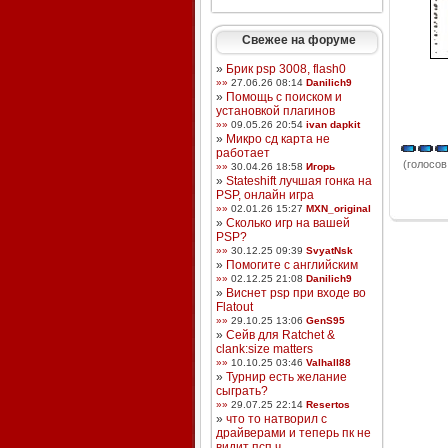
Свежее на форуме
»
Брик psp 3008, flash0
»»
27.06.26 08:14
Danilich9
»
Помощь с поиском и
установкой плагинов
»»
09.05.26 20:54
ivan dapkit
»
Микро сд карта не
работает
(голосов:
»»
30.04.26 18:58
Игорь
»
Stateshift лучшая гонка на
PSP, онлайн игра
»»
02.01.26 15:27
MXN_original
»
Сколько игр на вашей
PSP?
»»
30.12.25 09:39
SvyatNsk
»
Помогите с английским
»»
02.12.25 21:08
Danilich9
»
Виснет psp при входе во
Flatout
»»
29.10.25 13:06
GenS95
»
Сейв для Ratchet &
clank:size matters
»»
10.10.25 03:46
Valhall88
»
Турнир есть желание
сыграть?
»»
29.07.25 22:14
Resertos
»
что то натворил с
драйверами и теперь пк не
видит псп ч ...