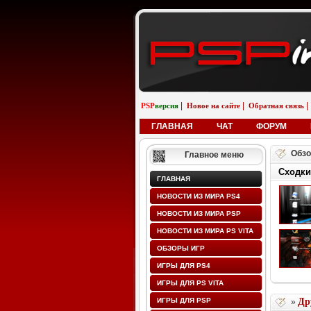
|
|
|
PSP
версия
Новое на сайте
Обратная связь
ГЛАВНАЯ
ЧАТ
ФОРУМ
Обзо
Главное меню
Сходки
ГЛАВНАЯ
НОВОСТИ ИЗ МИРА PS4
НОВОСТИ ИЗ МИРА PSP
НОВОСТИ ИЗ МИРА PS VITA
ОБЗОРЫ ИГР
ИГРЫ ДЛЯ PS4
ИГРЫ ДЛЯ PS VITA
ИГРЫ ДЛЯ PSP
Др
»