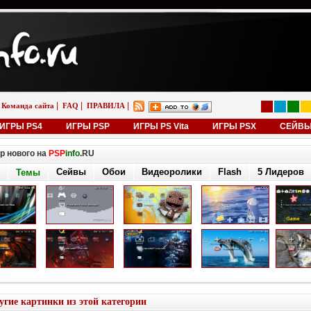
|
|
|
Команда сайта
FAQ
ПРАВИЛА
ИГРЫ PS4
ИГРЫ PSP
ИГРЫ PS Vita
ИГРЫ PSX
СЕЙВ
р нового на
PSP
info
.RU
Сейвы
Обои
Видеоролики
Flash
5 Лидеров
Темы
угие картинки из этой категории