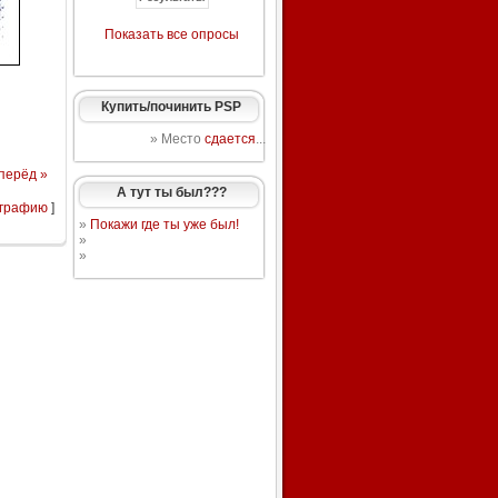
Показать все опросы
Купить/починить PSP
» Место
сдается
...
перёд »
А тут ты был???
ографию
]
»
Покажи где ты уже был!
»
»