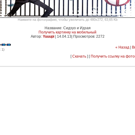
Нажмите на фотографию, чтобы увеличить до 480x272, 63,65 Kb
Название: Сидзуо и Идзая
Получить картинку на мобильный
Автор:
Yuuupi
|
14.04.13| Просмотров: 2272
« Назад
|
В
 1)
[
Скачать
] [
Получить ссылку на фот