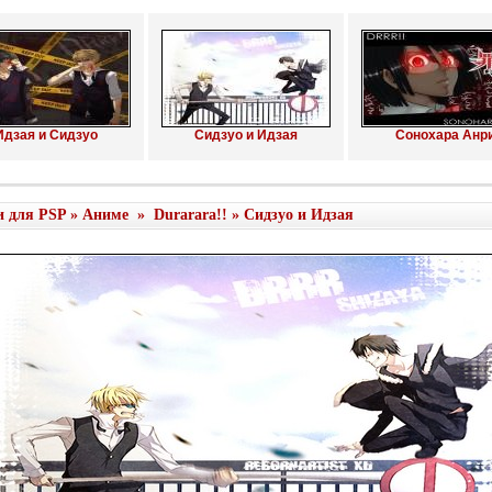
Идзая и Сидзуо
Сидзуо и Идзая
Сонохара Анр
и для PSP
»
Аниме
»
Durarara!!
» Сидзуо и Идзая