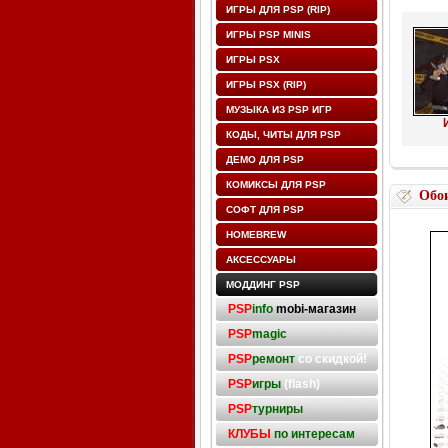
ИГРЫ ДЛЯ PSP (RIP)
ИГРЫ PSP MINIS
ИГРЫ PSX
ИГРЫ PSX (RIP)
МУЗЫКА ИЗ PSP ИГР
КОДЫ, ЧИТЫ ДЛЯ PSP
ДЕМО ДЛЯ PSP
КОМИКСЫ ДЛЯ PSP
Обо
СОФТ ДЛЯ PSP
HOMEBREW
АКСЕССУАРЫ
МОДДИНГ PSP
PSP
info
mobi-магазин
PSP
magic
PSP
ремонт
со скидкой!
PSP
игры
(flash)
PSP
турниры
КЛУБЫ
по интересам