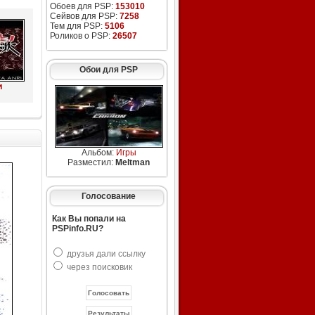
Обоев для PSP:
153010
Сейвов для PSP:
7258
Тем для PSP:
5106
Роликов о PSP:
26507
Обои для PSP
и
Альбом:
Игры
Разместил:
Meltman
Голосование
Как Вы попали на
PSPinfo.RU?
друзья дали ссылку
через поисковик