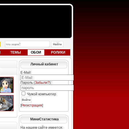
Ы
ТЕМЫ
ОБОИ
РОЛИКИ
Личный кабинет
E-Mail:
Пароль (
Забыли?
):
Чужой компьютер
Войти
[
Регистрация
]
МиниСтатистика
На нашем сайте имеется: