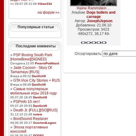
»»
29.07.25 21:09
Viktor234
Haine Rammstein ...
на форум »»
Альбом:
Dogs bullets and
carnage
Автор:
JosephJepson
Добавлена: 21.06.10
Популярные статьи
Просмотров: 3423
480x272, 38,17 Kb
Последние комменты
Отсортировать
»
PSP Boxing South Park
[HomeBrew][SIGNED]
Сегодня в 21:05
PmarioPoddozoi
»
Jade Cocoon - Story Of
Tamamayu [RUS]
Вчера в 09:12
Danilich9
»
GTA Vice City Stories + RUS
Вчера в 08:49
Danilich9
»
Самые популярные
мобильные игры 2018 году
06.07.26 18:45
Danilich9
»
PSPinfo 10 лет!
05.07.26 05:53
Danilich9
»
Death Jr. [FULL][ISO][RUS]
31.12.10 21:48
голем
»
BootSound Replacer
09.06.26 20:17
OverlordLegion
»
Эпоха портативных
консолей
04.06.26 04:47
DOG83