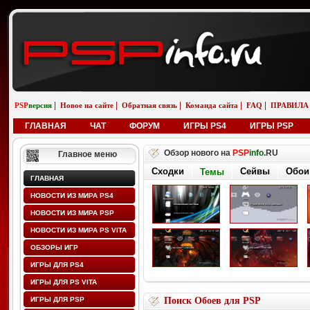
|
|
|
|
|
PSP
версия
Новое на сайте
Обратная связь
Команда сайта
FAQ
ПРАВИЛА
ГЛАВНАЯ
ЧАТ
ФОРУМ
ИГРЫ PS4
ИГРЫ PSP
Обзор нового на
PSP
info
.RU
Главное меню
Сходки
Сейвы
Обои
Темы
ГЛАВНАЯ
НОВОСТИ ИЗ МИРА PS4
НОВОСТИ ИЗ МИРА PSP
НОВОСТИ ИЗ МИРА PS VITA
ОБЗОРЫ ИГР
ИГРЫ ДЛЯ PS4
ИГРЫ ДЛЯ PS VITA
ИГРЫ ДЛЯ PSP
Поиск Обоев для PSP