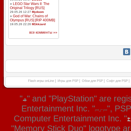
»
LEGO Star Wars II: The
Original Trilogy [RUS]
29.05.26 12:27
Mydoom
»
God of War: Chains of
Olympus [RUS] [RIP 400MB]
19.05.26 22:26
M1kkzard
все комменты »»
|
|
|
|
Flash игры onLine
Игры для PSP
Обои для PSP
Софт для PSP
"
" and "PlayStation" are re
Entertainment Inc. "
", PS
Computer Entertainment Inc. "
"Memory Stick Duo" logotype ar