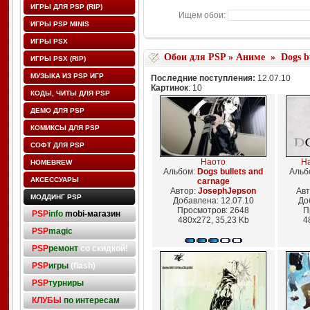
ИГРЫ ДЛЯ PSP (RIP)
Ищем обои:
ИГРЫ PSP MINIS
ИГРЫ PSX
Обои для PSP
»
Аниме
»
Dogs b
ИГРЫ PSX (RIP)
МУЗЫКА ИЗ PSP ИГР
Последние поступления:
12.07.10
Картинок
: 10
КОДЫ, ЧИТЫ ДЛЯ PSP
ДЕМО ДЛЯ PSP
КОМИКСЫ ДЛЯ PSP
СОФТ ДЛЯ PSP
Наото
Ha
HOMEBREW
Альбом:
Dogs bullets and
Альб
АКСЕССУАРЫ
carnage
Автор:
JosephJepson
Авт
МОДДИНГ PSP
Добавлена: 12.07.10
До
Просмотров: 2648
П
PSP
info
mobi-магазин
480x272, 35,23 Kb
4
PSP
magic
PSP
ремонт
со скидкой!
PSP
игры
(flash)
PSP
турниры
КЛУБЫ
по интересам