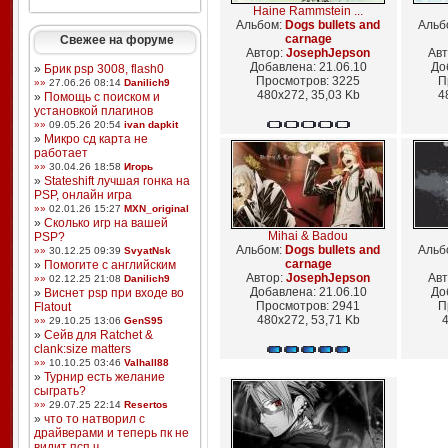
Haine Rammstein ...
Альбом:
Dogs bullets and
Альб
carnage
Свежее на форуме
Автор:
JosephJepson
Авт
Добавлена: 21.06.10
До
»
Брик psp 3008, flash0
Просмотров: 3225
П
»»
27.06.26 08:14
Danilich9
480x272, 35,03 Kb
4
»
Помощь с поиском и
установкой плагинов
»»
09.05.26 20:54
ivan dapkit
»
Микро сд карта не
работает
»»
30.04.26 18:58
Игорь
»
Stateshift лучшая гонка на
PSP, онлайн игра
»»
02.01.26 15:27
MXN_original
»
Сколько игр на вашей
Mihai & Badou
PSP?
Альбом:
Dogs bullets and
Альб
»»
30.12.25 09:39
SvyatNsk
carnage
»
Помогите с английским
Автор:
JosephJepson
Авт
»»
02.12.25 21:08
Danilich9
Добавлена: 21.06.10
До
»
Виснет psp при входе во
Просмотров: 2941
П
Flatout
480x272, 53,71 Kb
4
»»
29.10.25 13:06
GenS95
»
Сейв для Ratchet &
clank:size matters
»»
10.10.25 03:46
Valhall88
»
Турнир есть желание
сыграть?
»»
29.07.25 22:14
Resertos
»
что то натворил с
драйверами и теперь пк не
видит псп ч ...