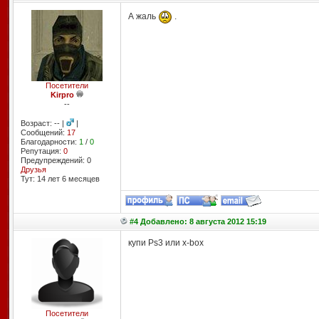
А жаль
.
Посетители
Kirpro
--
Возраст: -- |
|
Сообщений:
17
Благодарности:
1
/
0
Репутация:
0
Предупреждений: 0
Друзья
Тут: 14 лет 6 месяцев
#4 Добавлено: 8 августа 2012 15:19
купи Ps3 или x-box
Посетители