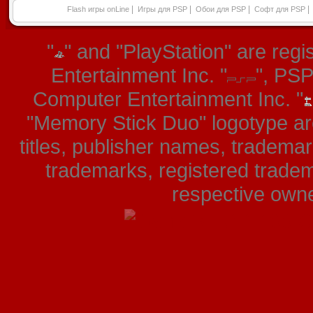
|
|
|
|
Flash игры onLine
Игры для PSP
Обои для PSP
Софт для PSP
"
" and "PlayStation" are re
Entertainment Inc. "
", PS
Computer Entertainment Inc. "
"Memory Stick Duo" logotype ar
titles, publisher names, tradema
trademarks, registered tradem
respective owner