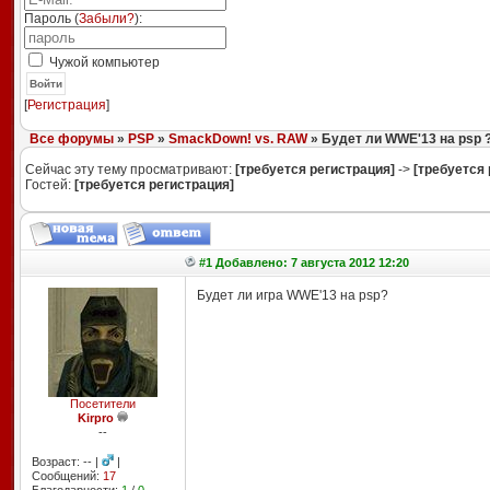
Пароль (
Забыли?
):
Чужой компьютер
Войти
[
Регистрация
]
Все форумы
»
PSP
»
SmackDown! vs. RAW
» Будет ли WWE'13 на psp 
Сейчас эту тему просматривают:
[требуется регистрация]
->
[требуется 
Гостей:
[требуется регистрация]
#1 Добавлено: 7 августа 2012 12:20
Будет ли игра WWE'13 на psp?
Посетители
Kirpro
--
Возраст: -- |
|
Сообщений:
17