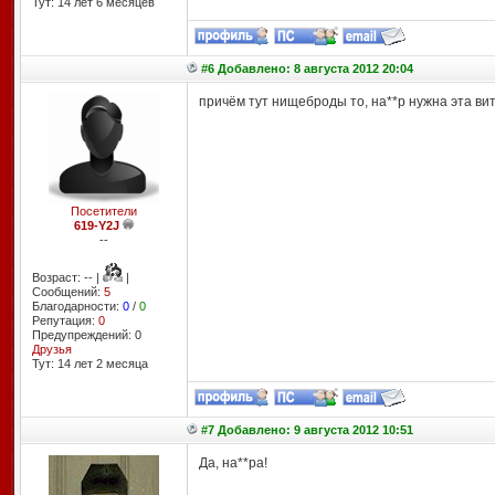
Тут: 14 лет 6 месяцев
#6 Добавлено: 8 августа 2012 20:04
причём тут нищеброды то, на**р нужна эта ви
Посетители
619-Y2J
--
Возраст: -- |
|
Сообщений:
5
Благодарности:
0
/
0
Репутация:
0
Предупреждений: 0
Друзья
Тут: 14 лет 2 месяцa
#7 Добавлено: 9 августа 2012 10:51
Да, на**ра!