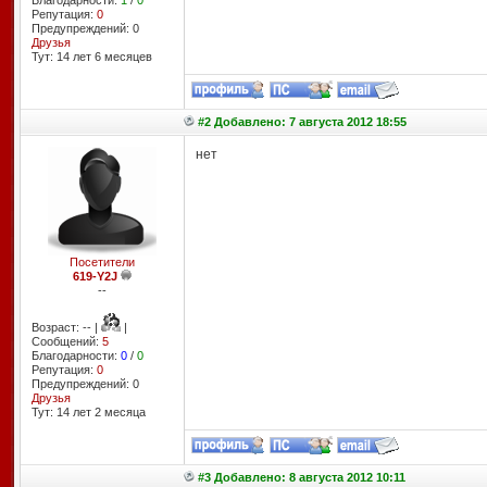
Благодарности:
1
/
0
Репутация:
0
Предупреждений: 0
Друзья
Тут: 14 лет 6 месяцев
#2 Добавлено: 7 августа 2012 18:55
нет
Посетители
619-Y2J
--
Возраст: -- |
|
Сообщений:
5
Благодарности:
0
/
0
Репутация:
0
Предупреждений: 0
Друзья
Тут: 14 лет 2 месяцa
#3 Добавлено: 8 августа 2012 10:11