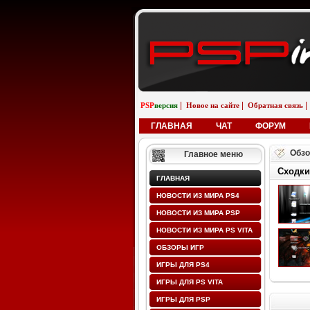
|
|
|
PSP
версия
Новое на сайте
Обратная связь
ГЛАВНАЯ
ЧАТ
ФОРУМ
Обзо
Главное меню
Сходки
ГЛАВНАЯ
НОВОСТИ ИЗ МИРА PS4
НОВОСТИ ИЗ МИРА PSP
НОВОСТИ ИЗ МИРА PS VITA
ОБЗОРЫ ИГР
ИГРЫ ДЛЯ PS4
ИГРЫ ДЛЯ PS VITA
ИГРЫ ДЛЯ PSP