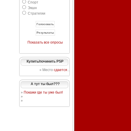
Спорт
Экшн
Стратегии
Показать все опросы
Купить/починить PSP
» Место
сдается
...
А тут ты был???
»
Покажи где ты уже был!
»
»