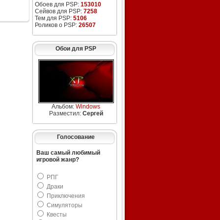
Обоев для PSP:
153010
Сейвов для PSP:
7258
Тем для PSP:
5106
Роликов о PSP:
26507
Обои для PSP
Альбом:
Windows
Разместил:
Сергей
Голосование
Ваш самый любимый
игровой жанр?
РПГ
Драки
Приключения
Симуляторы
Квесты