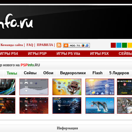
|
|
|
Команда сайта
FAQ
ПРАВИЛА
ИГРЫ PS4
ИГРЫ PSP
ИГРЫ PS Vita
ИГРЫ PSX
СЕЙВ
р нового на
PSP
info
.RU
Сейвы
Обои
Видеоролики
Flash
5 Лидеров
Темы
Информация