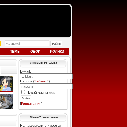
Ы
ТЕМЫ
ОБОИ
РОЛИКИ
Личный кабинет
E-Mail:
Пароль (
Забыли?
):
Чужой компьютер
Войти
[
Регистрация
]
МиниСтатистика
На нашем сайте имеется: