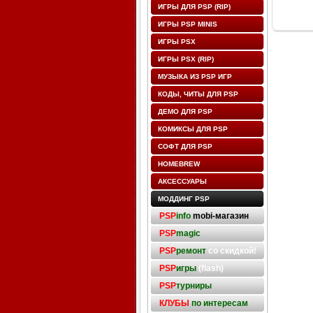
ИГРЫ ДЛЯ PSP (RIP)
ИГРЫ PSP MINIS
ИГРЫ PSX
ИГРЫ PSX (RIP)
МУЗЫКА ИЗ PSP ИГР
КОДЫ, ЧИТЫ ДЛЯ PSP
ДЕМО ДЛЯ PSP
КОМИКСЫ ДЛЯ PSP
СОФТ ДЛЯ PSP
HOMEBREW
АКСЕССУАРЫ
МОДДИНГ PSP
PSP
info
mobi-магазин
PSP
magic
PSP
ремонт
со скидкой!
PSP
игры
(flash)
PSP
турниры
КЛУБЫ
по интересам