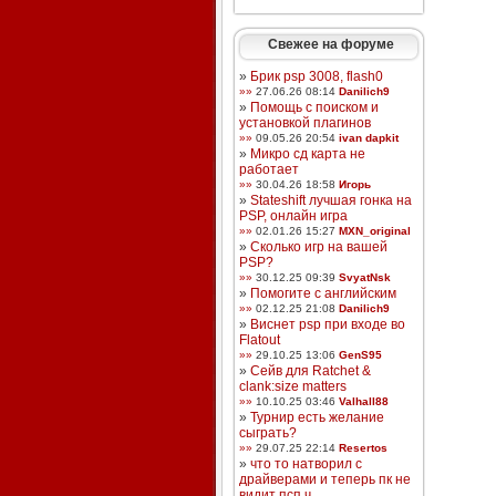
Свежее на форуме
»
Брик psp 3008, flash0
»»
27.06.26 08:14
Danilich9
»
Помощь с поиском и
установкой плагинов
»»
09.05.26 20:54
ivan dapkit
»
Микро сд карта не
работает
»»
30.04.26 18:58
Игорь
»
Stateshift лучшая гонка на
PSP, онлайн игра
»»
02.01.26 15:27
MXN_original
»
Сколько игр на вашей
PSP?
»»
30.12.25 09:39
SvyatNsk
»
Помогите с английским
»»
02.12.25 21:08
Danilich9
»
Виснет psp при входе во
Flatout
»»
29.10.25 13:06
GenS95
»
Сейв для Ratchet &
clank:size matters
»»
10.10.25 03:46
Valhall88
»
Турнир есть желание
сыграть?
»»
29.07.25 22:14
Resertos
»
что то натворил с
драйверами и теперь пк не
видит псп ч ...