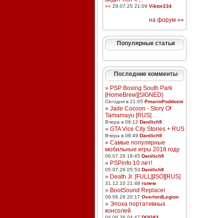
»»
29.07.25 21:09
Viktor234
на форум »»
Популярные статьи
Последние комменты
»
PSP Boxing South Park
[HomeBrew][SIGNED]
Сегодня в 21:05
PmarioPoddozoi
»
Jade Cocoon - Story Of
Tamamayu [RUS]
Вчера в 09:12
Danilich9
»
GTA Vice City Stories + RUS
Вчера в 08:49
Danilich9
»
Самые популярные
мобильные игры 2018 году
06.07.26 18:45
Danilich9
»
PSPinfo 10 лет!
05.07.26 05:53
Danilich9
»
Death Jr. [FULL][ISO][RUS]
31.12.10 21:48
голем
»
BootSound Replacer
09.06.26 20:17
OverlordLegion
»
Эпоха портативных
консолей
04.06.26 04:47
DOG83