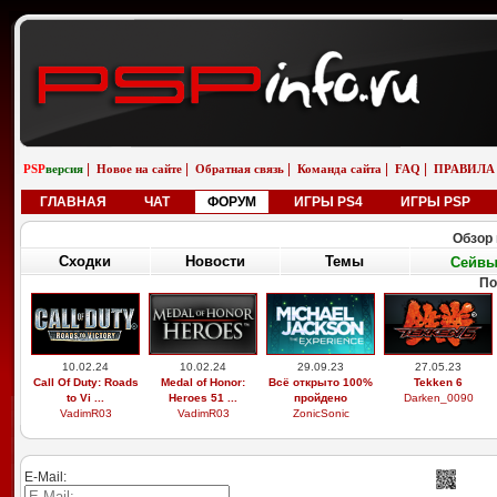
|
|
|
|
|
PSP
версия
Новое на сайте
Обратная связь
Команда сайта
FAQ
ПРАВИЛА
ГЛАВНАЯ
ЧАТ
ФОРУМ
ИГРЫ PS4
ИГРЫ PSP
Обзор 
Сходки
Новости
Темы
Сейв
По
10.02.24
10.02.24
29.09.23
27.05.23
Call Of Duty: Roads
Medal of Honor:
Всё открыто 100%
Tekken 6
to Vi ...
Heroes 51 ...
пройдено
Darken_0090
VadimR03
VadimR03
ZonicSonic
E-Mail: