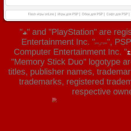
|
|
|
|
Flash игры onLine
Игры для PSP
Обои для PSP
Софт для PSP
"
" and "PlayStation" are re
Entertainment Inc. "
", PS
Computer Entertainment Inc. "
"Memory Stick Duo" logotype ar
titles, publisher names, tradema
trademarks, registered tradem
respective owner