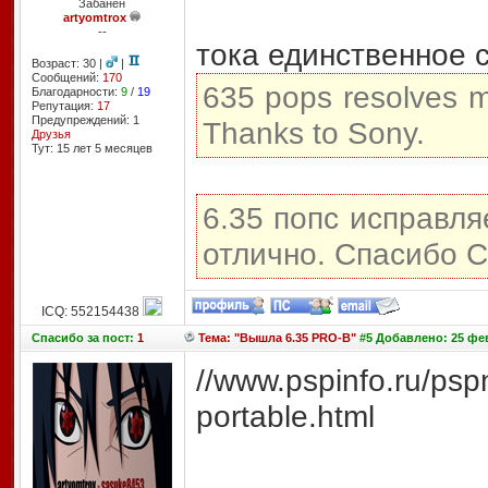
Забанен
artyomtrox
--
тока единственное 
Возраст: 30 |
|
Сообщений:
170
635 pops resolves ma
Благодарности:
9
/
19
Репутация:
17
Предупреждений: 1
Thanks to Sony.
Друзья
Тут: 15 лет 5 месяцев
6.35 попс исправля
отлично. Спасибо С
ICQ: 552154438
Спасибо
за пост:
1
Тема: "Вышла 6.35 PRO-B"
#5 Добавлено: 25 фев
//www.pspinfo.ru/psp
portable.html