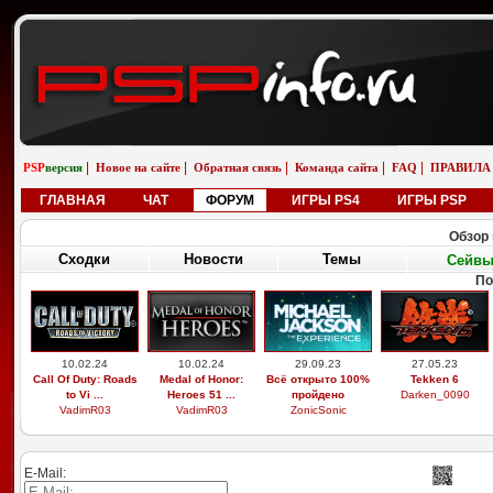
|
|
|
|
|
PSP
версия
Новое на сайте
Обратная связь
Команда сайта
FAQ
ПРАВИЛА
ГЛАВНАЯ
ЧАТ
ФОРУМ
ИГРЫ PS4
ИГРЫ PSP
Обзор 
Сходки
Новости
Темы
Сейв
По
10.02.24
10.02.24
29.09.23
27.05.23
Call Of Duty: Roads
Medal of Honor:
Всё открыто 100%
Tekken 6
to Vi ...
Heroes 51 ...
пройдено
Darken_0090
VadimR03
VadimR03
ZonicSonic
E-Mail: