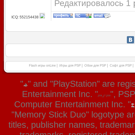
Редактировалось 1 
ICQ: 552154438
|
|
|
|
Flash игры onLine
Игры для PSP
Обои для PSP
Софт для PSP
"
" and "PlayStation" are re
Entertainment Inc. "
", PS
Computer Entertainment Inc. "
"Memory Stick Duo" logotype ar
titles, publisher names, tradema