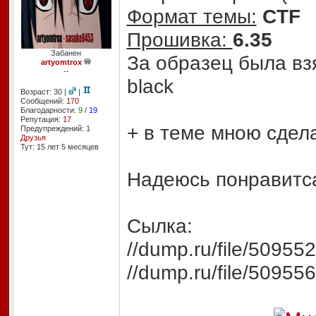
Формат темы:
CTF
Прошивка:
6.35
Забанен
За образец была взя
artyomtrox
--
black
Возраст: 30 |
|
Сообщений:
170
Благодарности:
9
/
19
Репутация:
17
+ в теме мною сдел
Предупреждений: 1
Друзья
Тут: 15 лет 5 месяцев
Надеюсь понравитс
Сылка:
//dump.ru/file/50955
//dump.ru/file/50955