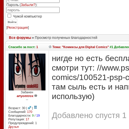
Пароль (
Забыли?
):
Чужой компьютер
Войти
[
Регистрация
]
Все форумы
»
Просмотр полученых благодарностей
Спасибо
за пост:
1
Тема: "Комиксы для Digital Comics"
#1 Добавлен
нигде но есть беспл
смотри тут: //www.p
comics/100521-psp-c
там сыль есть и нап
Забанен
использую)
artyomtrox
--
Возраст: 30 |
|
Сообщений:
170
Добавлено спустя 1 
Благодарности:
9
/
19
Репутация:
17
Предупреждений: 1
Друзья