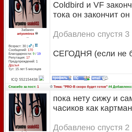
Coldbird и VF закон
тока он закончит он
Забанен
Добавлено спустя 3 
artyomtrox
--
Возраст: 30 |
|
Сообщений:
170
СЕГОДНЯ (если не б
Благодарности:
9
/
19
Репутация:
17
Предупреждений: 1
Друзья
Тут: 15 лет 5 месяцев
ICQ: 552154438
Спасибо
за пост:
1
Тема: "PRO-B скоро будет готов"
#4 Добавлено: 
пока нету сижу и са
часиков как картман
Добавлено спустя 2 