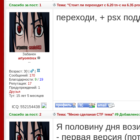
Спасибо
за пост:
1
Тема: "Стоит ли переходит с 6.20 tn-c на 6.35 pr
переходи, + psx под
Забанен
artyomtrox
--
Возраст: 30 |
|
Сообщений:
170
Благодарности:
9
/
19
Репутация:
17
Предупреждений: 1
Друзья
Тут: 15 лет 5 месяцев
ICQ: 552154438
Спасибо
за пост:
2
Тема: "Мною сделаная CTF тема"
#9 Добавлено: 
Я половину дня вози
- первая версия (по