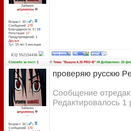
Забанен
artyomtrox
--
Возраст: 30 |
|
Сообщений:
170
Благодарности:
9
/
19
Репутация:
17
Предупреждений: 1
Друзья
Тут: 15 лет 5 месяцев
ICQ: 552154438
Спасибо
за пост:
1
Тема: "Вышла 6.35 PRO-B"
#6 Добавлено: 25 фев
проверяю русскю Per
Сообщение отредакт
Редактировалось 1 
Забанен
artyomtrox
--
Возраст: 30 |
|
Сообщений:
170