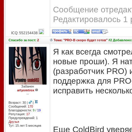
Сообщение отредакт
Редактировалось 1 
ICQ: 552154438
Спасибо
за пост:
2
Тема: "PRO-B скоро будет готов"
#2 Добавлено: 
Я как всегда смотре
новые проши). Я нат
(разработчик PRO) 
поддержка для PRO-
Забанен
исправить нескольк
artyomtrox
--
Возраст: 30 |
|
Сообщений:
170
Благодарности:
9
/
19
Репутация:
17
Предупреждений: 1
Друзья
Тут: 15 лет 5 месяцев
Еще ColdBird уверяе