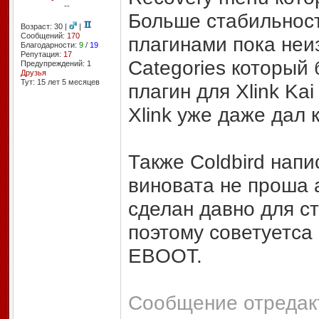
--
Больше стабильност
Возраст: 30 |
|
Сообщений:
170
плагинами пока неи
Благодарности:
9
/
19
Репутация:
17
Categories который
Предупреждений: 1
Друзья
Тут: 15 лет 5 месяцев
плагин для Xlink Ka
Xlink уже даже дал 
Также Coldbird нап
виновата не проша 
сделан давно для с
поэтому советуетса
EBOOT.
Сообщение отредакт