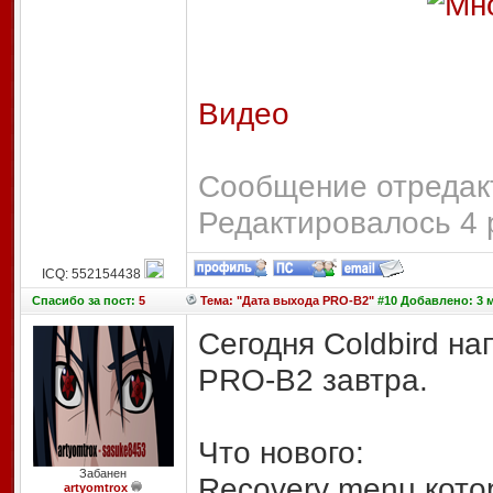
Видео
Сообщение отредакт
Редактировалось 4 
ICQ: 552154438
Спасибо
за пост:
5
Тема: "Дата выхода PRO-B2"
#10 Добавлено: 3 м
Сегодня Coldbird на
PRO-B2 завтра.
Что нового:
Забанен
Recovery menu кото
artyomtrox