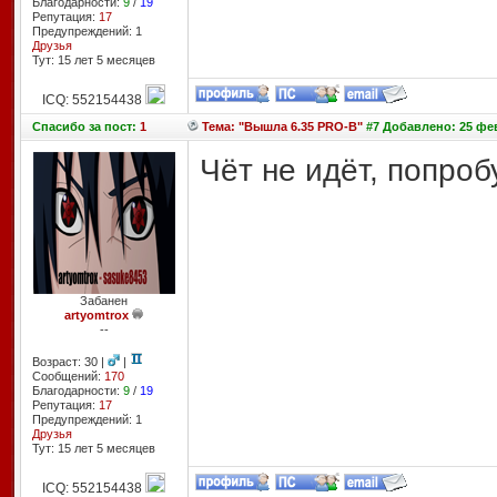
Благодарности:
9
/
19
Репутация:
17
Предупреждений: 1
Друзья
Тут: 15 лет 5 месяцев
ICQ: 552154438
Спасибо
за пост:
1
Тема: "Вышла 6.35 PRO-B"
#7 Добавлено: 25 фев
Чёт не идёт, попро
Забанен
artyomtrox
--
Возраст: 30 |
|
Сообщений:
170
Благодарности:
9
/
19
Репутация:
17
Предупреждений: 1
Друзья
Тут: 15 лет 5 месяцев
ICQ: 552154438