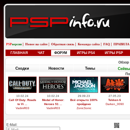
|
|
|
|
|
PSP
версия
Новое на сайте
Обратная связь
Команда сайта
FAQ
ПРАВИЛА
ГЛАВНАЯ
ЧАТ
ФОРУМ
ИГРЫ PS4
ИГРЫ PSP
Обзор 
Сходки
Новости
Темы
Сейв
По
10.02.24
10.02.24
29.09.23
27.05.23
Call Of Duty: Roads
Medal of Honor:
Всё открыто 100%
Tekken 6
to Vi ...
Heroes 51 ...
пройдено
Darken_0090
VadimR03
VadimR03
ZonicSonic
E-Mail: