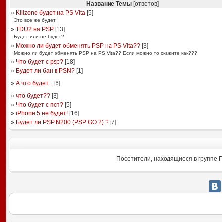
Название Темы
[ответов]
»
Killzone будет на PS Vita
[
5
]
Это все же будет!
»
TDU2 на PSP
[
13
]
Будет или не будет?
»
Можно ли будет обменять PSP на PS Vita??
[
3
]
Можно ли будет обменять PSP на PS Vita?? Если можно то скажите как???
»
Что будет с psp?
[
18
]
»
Будет ли бан в PSN?
[
1
]
»
А что будет...
[
6
]
»
что будет??
[
3
]
»
Что будет с псп?
[
5
]
»
iPhone 5 не будет!
[
16
]
»
Будет ли PSP N200 (PSP GO 2) ?
[
7
]
Посетители, находящиеся в группе
Г