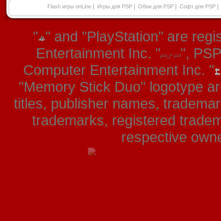
|
|
|
|
Flash игры onLine
Игры для PSP
Обои для PSP
Софт для PSP
"
" and "PlayStation" are re
Entertainment Inc. "
", PS
Computer Entertainment Inc. "
"Memory Stick Duo" logotype ar
titles, publisher names, tradema
trademarks, registered tradem
respective owner