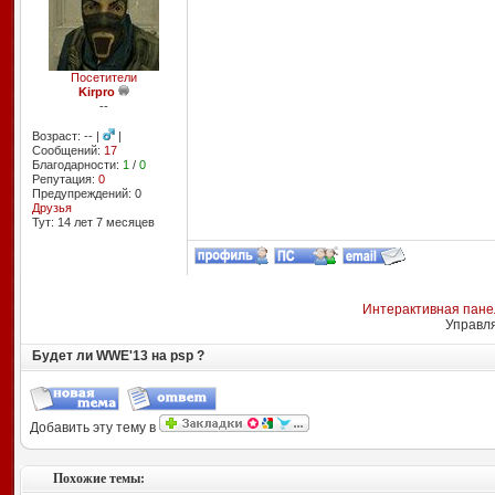
Посетители
Kirpro
--
Возраст: -- |
|
Сообщений:
17
Благодарности:
1
/
0
Репутация:
0
Предупреждений: 0
Друзья
Тут: 14 лет 7 месяцев
Интерактивная пане
Управл
Будет ли WWE'13 на psp ?
Добавить эту тему в
Похожие темы: