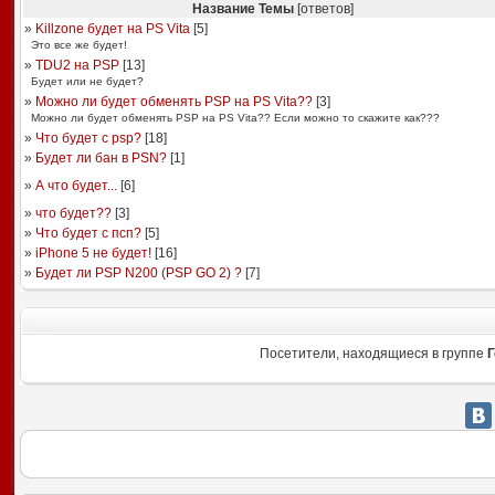
Название Темы
[ответов]
»
Killzone будет на PS Vita
[
5
]
Это все же будет!
»
TDU2 на PSP
[
13
]
Будет или не будет?
»
Можно ли будет обменять PSP на PS Vita??
[
3
]
Можно ли будет обменять PSP на PS Vita?? Если можно то скажите как???
»
Что будет с psp?
[
18
]
»
Будет ли бан в PSN?
[
1
]
»
А что будет...
[
6
]
»
что будет??
[
3
]
»
Что будет с псп?
[
5
]
»
iPhone 5 не будет!
[
16
]
»
Будет ли PSP N200 (PSP GO 2) ?
[
7
]
Посетители, находящиеся в группе
Г