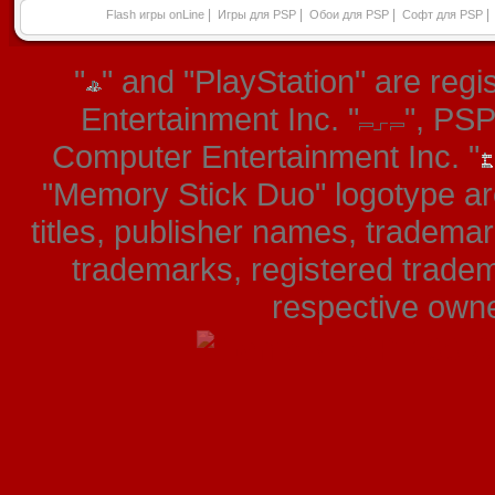
|
|
|
|
Flash игры onLine
Игры для PSP
Обои для PSP
Софт для PSP
"
" and "PlayStation" are re
Entertainment Inc. "
", PS
Computer Entertainment Inc. "
"Memory Stick Duo" logotype ar
titles, publisher names, tradema
trademarks, registered tradem
respective owner