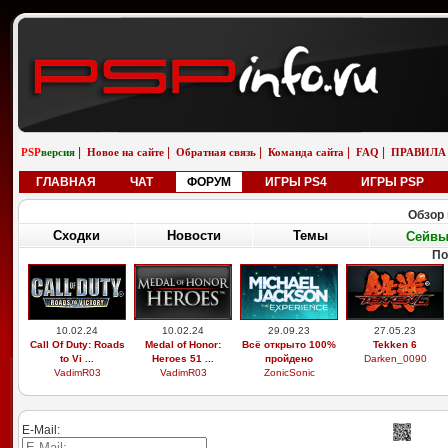
|
|
|
|
|
PSP
версия
Новое на сайте
Обратная связь
Команда сайта
FAQ
ПРАВИЛА
ГЛАВНАЯ
ЧАТ
ФОРУМ
ИГРЫ PS4
ИГРЫ PSP
Обзор 
Сходки
Новости
Темы
Сейв
По
10.02.24
10.02.24
29.09.23
27.05.23
Call Of Duty: Roads
Medal of Honor:
Всё открыто 100%
Tekken 6
to Vi ...
Heroes 51 ...
пройдено
Darken_0090
VadimR03
VadimR03
ZonicSonic
E-Mail: