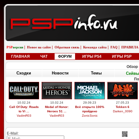
|
|
|
|
|
PSP
версия
Новое на сайте
Обратная связь
Команда сайта
FAQ
ПРАВИЛА
ГЛАВНАЯ
ЧАТ
ФОРУМ
ИГРЫ PS4
ИГРЫ PSP
Обзор 
Сходки
Новости
Темы
Сейв
По
10.02.24
10.02.24
29.09.23
27.05.23
Call Of Duty: Roads
Medal of Honor:
Всё открыто 100%
Tekken 6
to Vi ...
Heroes 51 ...
пройдено
Darken_0090
VadimR03
VadimR03
ZonicSonic
E-Mail: