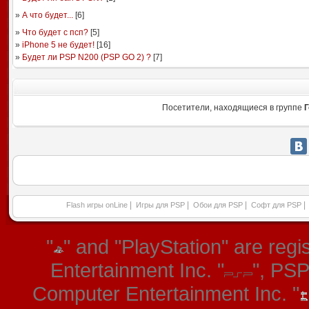
»
А что будет...
[
6
]
»
Что будет с псп?
[
5
]
»
iPhone 5 не будет!
[
16
]
»
Будет ли PSP N200 (PSP GO 2) ?
[
7
]
Посетители, находящиеся в группе
Г
|
|
|
|
Flash игры onLine
Игры для PSP
Обои для PSP
Софт для PSP
"
" and "PlayStation" are re
Entertainment Inc. "
", PS
Computer Entertainment Inc. "