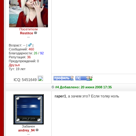
Посетители
Restitce
--
Возраст: -- |
|
Сообщений:
460
Благодарности:
26
/
92
Репутация:
36
Предупреждений: 0
Друзья
Тут: 19 лет
ICQ: 5451649
#4 Добавлено: 20 июня 2008 17:35
raper1
, а зачем это? Если толку ноль
Забанен
andrey_94
--