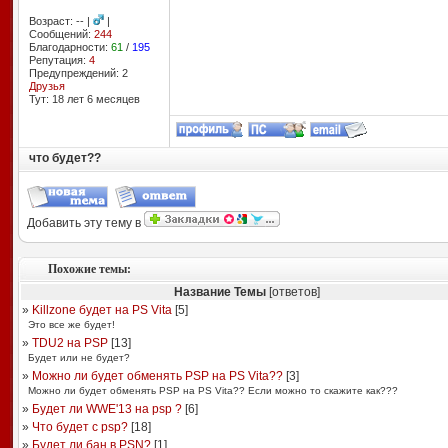
Возраст: -- |
|
Сообщений:
244
Благодарности:
61
/
195
Репутация:
4
Предупреждений: 2
Друзья
Тут: 18 лет 6 месяцев
что будет??
Добавить эту тему в
Похожие темы:
Название Темы
[ответов]
»
Killzone будет на PS Vita
[
5
]
Это все же будет!
»
TDU2 на PSP
[
13
]
Будет или не будет?
»
Можно ли будет обменять PSP на PS Vita??
[
3
]
Можно ли будет обменять PSP на PS Vita?? Если можно то скажите как???
»
Будет ли WWE'13 на psp ?
[
6
]
»
Что будет с psp?
[
18
]
»
Будет ли бан в PSN?
[
1
]