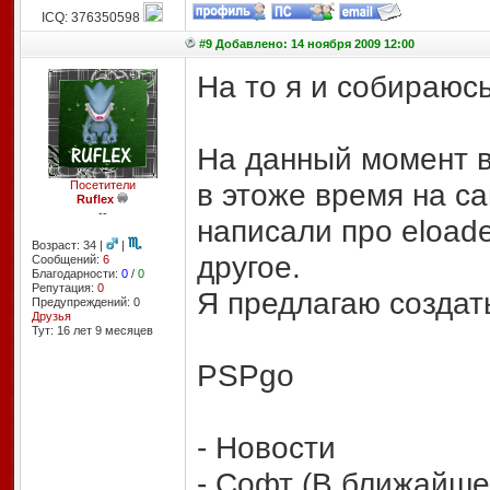
ICQ: 376350598
#9 Добавлено: 14 ноября 2009 12:00
На то я и собираюсь
На данный момент в
в этоже время на са
Посетители
Ruflex
--
написали про eloade
Возраст: 34 |
|
другое.
Сообщений:
6
Благодарности:
0
/
0
Репутация:
0
Я предлагаю создат
Предупреждений: 0
Друзья
Тут: 16 лет 9 месяцев
PSPgo
- Новости
- Софт (В ближайше