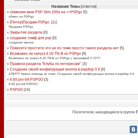
Название Темы
[ответов]
»
обменяю мою PSP Slim 200x на =>PSPgo
[
5
]
обмен на PSPgo
»
[Питер]Продам PSPgo.
[
11
]
Продажа PSPgo
»
Закрытие раздела
[
0
]
»
создание темф для psp
[
0
]
создание иконок
»
Помогите простите что не по теме просто такого раздела нет
[
5
]
»
Возможен ли запуск 6.20 TN-B on PSPgo
[
9
]
Возможен ли запуск 6.20 TN-B on PSPgo с прошивкой 5.70??
»
Правила раздела "Клубы по интересам".
[
3
]
»
Создание своей конфигурации кнопок в pspdisp 0.6
[
0
]
АЛЕРТ! Нужна помощь по теме: Создание своей конфигурации кнопок в pspdisp 0.6
»
6.60 pro-b9 PSPGO
[
3
]
6.60 pro-b9 PSPGO
»
PSPGO
[
16
]
Посетители, находящиеся в группе
Г