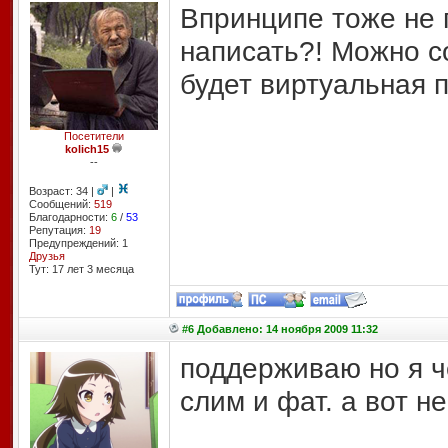
Впринципе тоже не п
написать?! Можно со
будет виртуальная 
Посетители
kolich15
--
Возраст: 34 |
|
Сообщений:
519
Благодарности:
6
/
53
Репутация:
19
Предупреждений: 1
Друзья
Тут: 17 лет 3 месяцa
#6 Добавлено: 14 ноября 2009 11:32
поддерживаю но я ч
слим и фат. а вот 