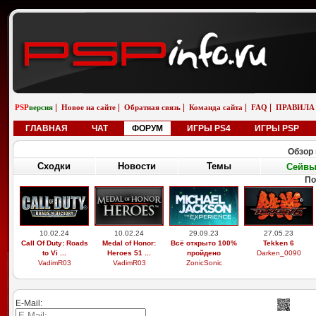
|
|
|
|
|
PSP
версия
Новое на сайте
Обратная связь
Команда сайта
FAQ
ПРАВИЛА
ГЛАВНАЯ
ЧАТ
ФОРУМ
ИГРЫ PS4
ИГРЫ PSP
Обзор 
Сходки
Новости
Темы
Сейв
По
10.02.24
10.02.24
29.09.23
27.05.23
Call Of Duty: Roads
Medal of Honor:
Всё открыто 100%
Tekken 6
to Vi ...
Heroes 51 ...
пройдено
Darken_0090
VadimR03
VadimR03
ZonicSonic
E-Mail: