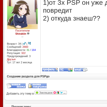
1)от 3х PSP он уже 
повредит
2) откуда знаеш??
Посетители
Shirakiin
--
Возраст: 34 |
|
Сообщений:
2660
Благодарности:
31
/
164
Репутация:
322
Предупреждений: 3
Друзья
Тут: 17 лет 2 месяцa
Создание раздела для PSPgo
Добавить эту тему в
Похожие темы: