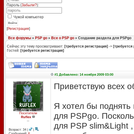
Пароль (
Забыли?
):
Чужой компьютер
Войти
[
Регистрация
]
Все форумы
»
PSP go
»
Все о PSP go
» Создание раздела для PSPgo
Сейчас эту тему просматривают:
[требуется регистрация]
->
[требуется 
Гостей:
[требуется регистрация]
#1 Добавлено: 14 ноября 2009 03:00
Приветствую всех о
Я хотел бы поднять 
для PSPgo. Поскольк
Посетители
Ruflex
--
для PSP slim&Light 
Возраст: 34 |
|
Сообщений:
6