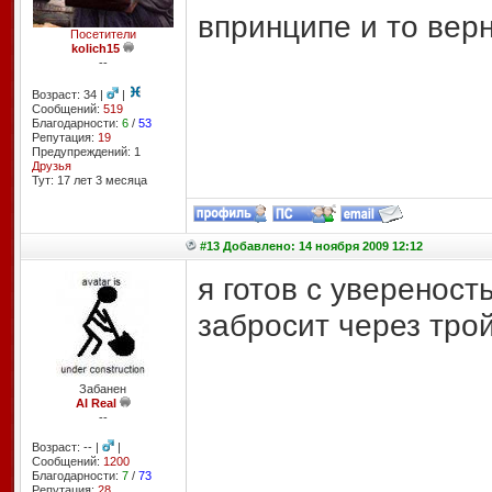
впринципе и то верн
Посетители
kolich15
--
Возраст: 34 |
|
Сообщений:
519
Благодарности:
6
/
53
Репутация:
19
Предупреждений: 1
Друзья
Тут: 17 лет 3 месяцa
#13 Добавлено: 14 ноября 2009 12:12
я готов с увереност
забросит через тро
Забанен
AI Real
--
Возраст: -- |
|
Сообщений:
1200
Благодарности:
7
/
73
Репутация:
28