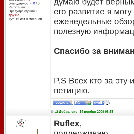
думаю будет верным
Благодарности:
0
/
0
Репутация:
0
его развитие я могу
Предупреждений: 0
Друзья
еженедельные обзор
Тут: 16 лет 9 месяцев
полезную информац
Спасибо за вниман
P.S Всех кто за эту
петицию.
#2 Добавлено: 14 ноября 2009 08:53
Ruflex
,
поддерживаю