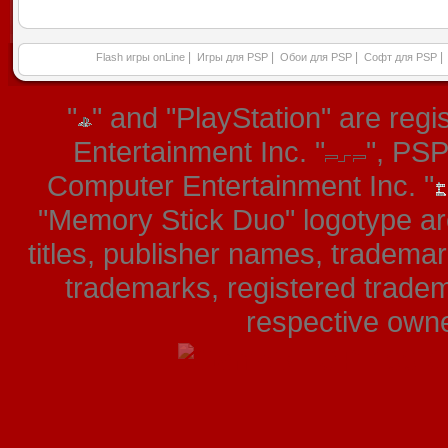
|
|
|
|
Flash игры onLine
Игры для PSP
Обои для PSP
Софт для PSP
"
" and "PlayStation" are re
Entertainment Inc. "
", PS
Computer Entertainment Inc. "
"Memory Stick Duo" logotype ar
titles, publisher names, tradema
trademarks, registered tradem
respective owner