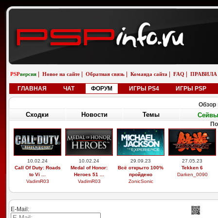
|
|
|
|
|
PSP
версия
Новое на сайте
Обратная связь
Команда сайта
FAQ
ПРАВИЛА
ГЛАВНАЯ
ЧАТ
ФОРУМ
ИГРЫ PS4
ИГРЫ PSP
Обзор 
Сходки
Новости
Темы
Сейв
По
10.02.24
10.02.24
29.09.23
27.05.23
Call Of Duty: Roads
Medal of Honor:
Всё открыто 100%
Tekken 6
to Vi ...
Heroes 51 ...
пройдено
Darken_0090
VadimR03
VadimR03
ZonicSonic
E-Mail: