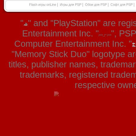
|
|
|
|
Flash игры onLine
Игры для PSP
Обои для PSP
Софт для PSP
"
" and "PlayStation" are re
Entertainment Inc. "
", PS
Computer Entertainment Inc. "
"Memory Stick Duo" logotype ar
titles, publisher names, tradema
trademarks, registered tradem
respective owner