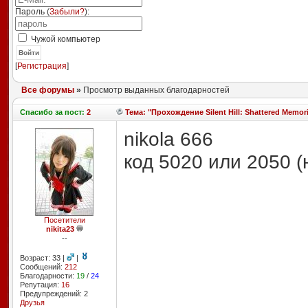
Пароль (
Забыли?
):
Чужой компьютер
Войти
[
Регистрация
]
Все форумы
»
Просмотр выданных благодарностей
Спасибо
за пост:
2
Тема: "Прохождение Silent Hill: Shattered Memor
nikola 666
код 5020 или 2050 (
Посетители
nikita23
--
Возраст: 33 |
|
Сообщений:
212
Благодарности:
19
/
24
Репутация:
16
Предупреждений: 2
Друзья