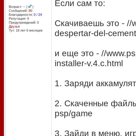
Если сам то:
Возраст: -- |
|
Сообщений:
90
Благодарности:
0
/
24
Репутация:
4
Скачиваешь это - //w
Предупреждений: 0
Друзья
despertar-del-cement
Тут: 18 лет 6 месяцев
и еще это - //www.ps
installer-v.4.c.html
1. Заряди аккамуля
2. Скаченные файлы
psp/game
3. Зайди в меню, иг