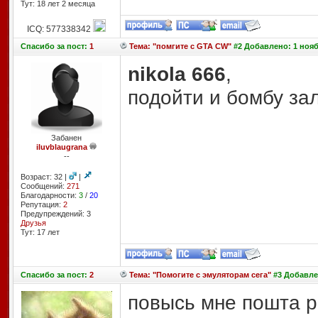
Тут: 18 лет 2 месяцa
ICQ: 577338342
Спасибо
за пост:
1
Тема: "помгите с GTA CW"
#2 Добавлено: 1 нояб
nikola 666
,
подойти и бомбу за
Забанен
iluvblaugrana
--
Возраст: 32 |
|
Сообщений:
271
Благодарности:
3
/
20
Репутация:
2
Предупреждений: 3
Друзья
Тут: 17 лет
Спасибо
за пост:
2
Тема: "Помогите с эмуляторам сега"
#3 Добавлен
повысь мне пошта 