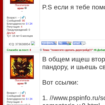
P.S если я тебе пом
Посетители
арии
--
Возраст: -- |
|
Сообщений:
90
Благодарности:
0
/
24
Репутация:
4
Предупреждений: 0
Друзья
Тут: 18 лет 6 месяцев
ICQ: 373638954
Спасибо
за пост:
4
Тема: "помогите сделать даунгрейд!!!"
#6 Добав
В общем ищеш втор
пандору, и шьешь с
Вот ссылки:
Посетители
арии
--
Возраст: -- |
|
1. //www.pspinfo.ru/s
Сообщений:
90
Благодарности:
0
/
24
Репутация:
4