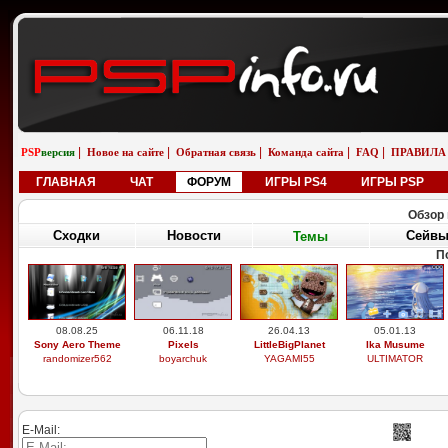
|
|
|
|
|
PSP
версия
Новое на сайте
Обратная связь
Команда сайта
FAQ
ПРАВИЛА
ГЛАВНАЯ
ЧАТ
ФОРУМ
ИГРЫ PS4
ИГРЫ PSP
Обзор 
Сходки
Новости
Сейв
Темы
П
08.08.25
06.11.18
26.04.13
05.01.13
Sony Aero Theme
Pixels
LittleBigPlanet
Ika Musume
randomizer562
boyarchuk
YAGAMI55
ULTIMATOR
E-Mail: