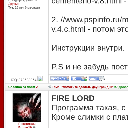
cementerio-v.8.html 
Предупреждений: 0
Друзья
Тут: 18 лет 6 месяцев
2. //www.pspinfo.ru/m
v.4.c.html - потом это
Инструкции внутри.
P.S и не забудь пос
ICQ: 373638954
Спасибо
за пост:
2
Тема: "помогите сделать даунгрейд!!!"
#7 Добав
FIRE LORD
Программа такая, с
Кроме слимки с плат
Посетители
Bumer10