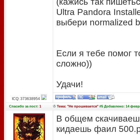
(кажись так пишетьс
Ultra Pandora Install
выбери normalized ba
Если я тебе помог т
сложно))
Удачи!
ICQ: 373638954
Спасибо
за пост:
1
Тема: "Не прошивается"
#5 Добавлено: 14 февра
В общем скачиваешь
кидаешь фаил 500.