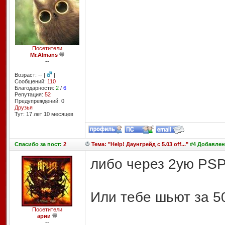
Посетители
Mr.Almans
--
Возраст: -- |
|
Сообщений:
110
Благодарности:
2
/
6
Репутация:
52
Предупреждений: 0
Друзья
Тут: 17 лет 10 месяцев
Спасибо
за пост:
2
Тема: "Help! Даунгрейд с 5.03 off..."
#4 Добавлено
либо через 2ую PSP
Или тебе шьют за 5
Посетители
арии
--