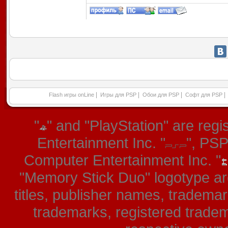
|
|
|
|
Flash игры onLine
Игры для PSP
Обои для PSP
Софт для PSP
"
" and "PlayStation" are re
Entertainment Inc. "
", PS
Computer Entertainment Inc. "
"Memory Stick Duo" logotype ar
titles, publisher names, tradema
trademarks, registered tradem