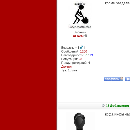
кроме раздела
Забанен
AI Real
--
Возраст: -- |
|
Сообщений:
1200
Благодарности:
7
/
73
Репутация:
28
Предупреждений: 4
Друзья
Тут: 18 лет
#8 Добавлено: 
когда инфы на