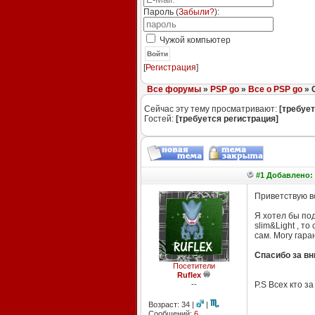
Пароль (
Забыли?
):
Чужой компьютер
Войти
[
Регистрация
]
Все форумы
»
PSP go
»
Все о PSP go
» 
Сейчас эту тему просматривают:
[требует
Гостей:
[требуется регистрация]
#1 Добавлено: 
Приветствую в
Я хотел бы под
slim&Light , т
сам. Могу гар
Спасибо за вн
Посетители
Ruflex
--
P.S Всех кто з
Возраст: 34 |
|
Сообщений:
6