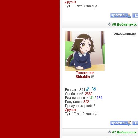
Друзья
Тут: 17 лет 3 месяцa
#6 Добавлено: 
поддерживаю н
Посетители
Shirakiin
--
Возраст: 34 |
|
Сообщений:
2660
Благодарности:
31
/
164
Репутация:
322
Предупреждений: 3
Друзья
Тут: 17 лет 2 месяцa
#7 Добавлено: 