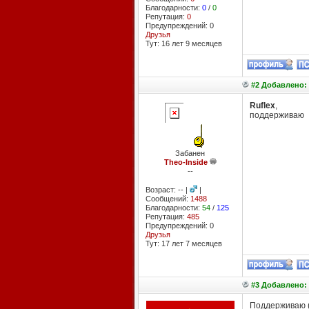
Благодарности:
0
/
0
Репутация:
0
Предупреждений: 0
Друзья
Тут: 16 лет 9 месяцев
#2 Добавлено: 
Ruflex
,
поддерживаю
Забанен
Theo-Inside
--
Возраст: -- |
|
Сообщений:
1488
Благодарности:
54
/
125
Репутация:
485
Предупреждений: 0
Друзья
Тут: 17 лет 7 месяцев
#3 Добавлено: 
Поддерживаю (