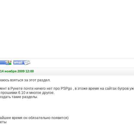
14 ноября 2009 12:00
раюсь взяться за этот раздел.
нт в Рунете почти ничего нет про PSPgo , в этоже время на сайтах бугров у
м прошивки 6.10 и многое другое.
оздать такие разделы.
жайшее время он обязательно появится)
теты