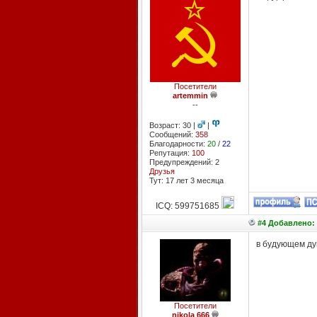
Посетители
artemmin
--
Возраст: 30 |
|
Сообщений:
358
Благодарности:
20
/
22
Репутация:
100
Предупреждений: 2
Друзья
Тут: 17 лет 3 месяцa
ICQ: 599751685
#4 Добавлено: 
в будующем дум
Посетители
nikola 666