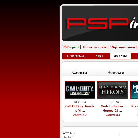
|
|
|
PSP
версия
Новое на сайте
Обратная связь
ГЛАВНАЯ
ЧАТ
ФОРУМ
Сходки
Новости
10.02.24
10.02.24
Call Of Duty: Roads
Medal of Honor:
Всё 
to Vi ...
Heroes 51 ...
VadimR03
VadimR03
E-Mail: