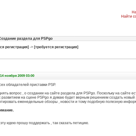
На
Найти с
Создание раздела для PSPgo
ся регистрация]
->
[требуется регистрация]
14 ноября 2009 03:00
сех обладателей приставки PSP.
нять вопрос , о создании на сайте раздела для PSPgo. Поскольку на сайте ес
о с развитием на сцене PSPgo я думаю будет верным решением создать новый р
антировать еженедельные обзоры , новости и тому подобную полезную инфор
имание.
а эту идею прошу поддержать , так сказать петицию.