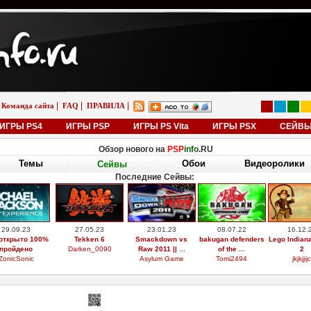
|
|
|
Команда сайта
FAQ
ПРАВИЛА
ИГРЫ PS4
ИГРЫ PSP
ИГРЫ PS Vita
ИГРЫ PSX
СЕЙВ
Обзор нового на
PSP
info
.RU
Темы
Обои
Видеоролики
Сейвы
Последние Сейвы:
29.09.23
27.05.23
23.01.23
08.07.22
16.12.
открыто 100%
Tekken 6
Smackdown vs
bakugan defenders
Lego Indian
пройдено
Darken_0090
Raw 2011 || ...
of the ...
2
ZonicSonic
Asylum Game
Tomi2494
jkjkjjijc