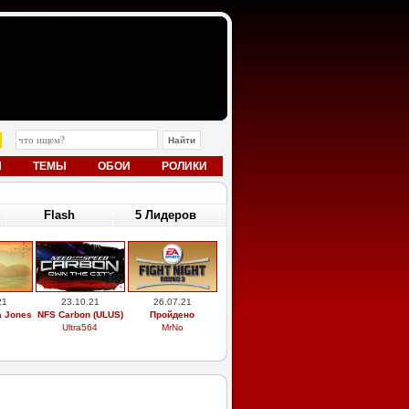
Ы
ТЕМЫ
ОБОИ
РОЛИКИ
Flash
5 Лидеров
21
23.10.21
26.07.21
a Jones
NFS Carbon (ULUS)
Пройдено
Ultra564
MrNo