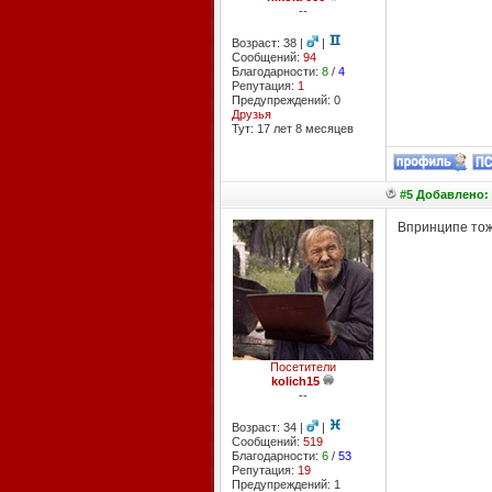
--
Возраст: 38 |
|
Сообщений:
94
Благодарности:
8
/
4
Репутация:
1
Предупреждений: 0
Друзья
Тут: 17 лет 8 месяцев
#5 Добавлено: 
Впринципе тоже
Посетители
kolich15
--
Возраст: 34 |
|
Сообщений:
519
Благодарности:
6
/
53
Репутация:
19
Предупреждений: 1