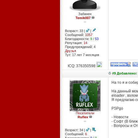
Забанен
Temik007
--
Возраст: 33 |
|
Сообщений:
1057
Благодарности:
9
/
53
Репутация:
14
Предупреждений: 4
Друзья
Тут: 17 лет 7 месяцев
ICQ: 376350598
#9 Добавлено: 
На то я и соби
На данный моме
eloader , взло
Я предлагаю с
PSPgo
Посетители
- Новости
Ruflex
--
- Софт (В бли
- Вопросы и О
Возраст: 34 |
|
Сообщений:
6