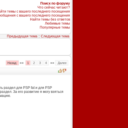
Поиск по форуму
Что сейчас читают?
йти темы с вашего последнего посещения
ообщения с вашего последнего посещения
Найти темы без ответов
Любимые темы
Популярные темы
Предыдущая тема
::
Следующая тема
««
»»
Назад
1
2
3
4
Далее
ть раздел для PSP fat и для PSP
аздел. За его развитие я могу взяться
мацию.