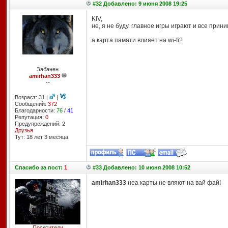
#32 Добавлено: 9 июня 2008 19:25
KIV,
не, я не буду. главное игры играют и все прин
а карта памяти влияет на wi-fi?
Забанен
amirhan333
--
Возраст: 31 |
|
Сообщений:
372
Благодарности:
76
/
41
Репутация:
0
Предупреждений: 2
Друзья
Тут: 18 лет 3 месяцa
Спасибо
за пост:
1
#33 Добавлено: 10 июня 2008 10:52
amirhan333
неа карты не вляют на вай фай!
Посетители