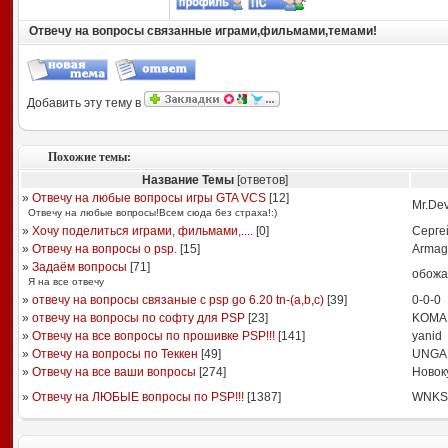
Отвечу на вопросы связанные играми,фильмами,темами!
Добавить эту тему в
Похожие темы:
Название Темы
[ответов]
»
Отвечу на любые вопросы игры GTA VCS
[
12
]
Mr.Dev
Отвечу на любые вопросы!Всем сюда без страха!:)
»
Хочу поделиться играми, фильмами,....
[
0
]
Серге
»
Отвечу на вопросы о psp.
[
15
]
Armag
»
Задаём вопросы
[
71
]
обожа
Я на все отвечу
»
отвечу на вопросы связаные с psp go 6.20 tn-(a,b,c)
[
39
]
0-0-0
»
отвечу на вопросы по софту для PSP
[
23
]
KOMA
»
Отвечу на все вопросы по прошивке PSP!!!
[
141
]
yanid
»
Отвечу на вопросы по Теккен
[
49
]
UNGA
»
Отвечу на все ваши вопросы
[
274
]
Новок
»
Отвечу на ЛЮБЫЕ вопросы по PSP!!!
[
1387
]
WNKS