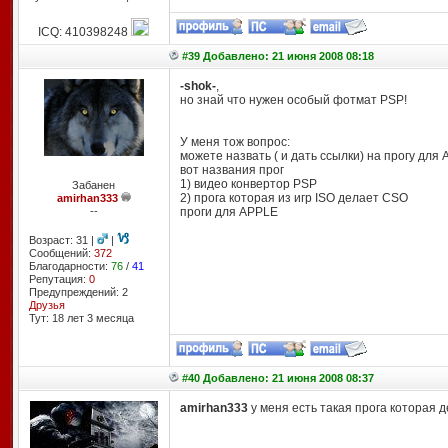
ICQ: 410398248
#39 Добавлено: 21 июня 2008 08:18
-shok-
,
но знай что нужен особый фотмат PSP!
У меня тож вопрос:
можете назвать ( и дать ссылки) на прогу для A
вот названия прог
1) видео конвертор PSP
Забанен
2) прога которая из игр ISO делает CSO
amirhan333
--
проги для APPLE
Возраст: 31 |
|
Сообщений:
372
Благодарности:
76
/
41
Репутация:
0
Предупреждений: 2
Друзья
Тут: 18 лет 3 месяцa
#40 Добавлено: 21 июня 2008 08:37
amirhan333
у меня есть такая прога которая д