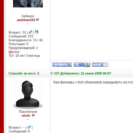
Забанен
amirhan333
--
Возраст: 31 |
|
Сообщений:
372
Благодарности:
76
/
41
Репутация:
0
Предупреждений: 2
Друзья
Тут: 18 лет 3 месяцa
Спасибо
за пост:
1
#37 Добавлено: 21 июня 2008 00:07
Как фильмы с dvd зборников закидывать на пс
Посетители
-shok-
--
Возраст: -- |
|
Сообщений:
9