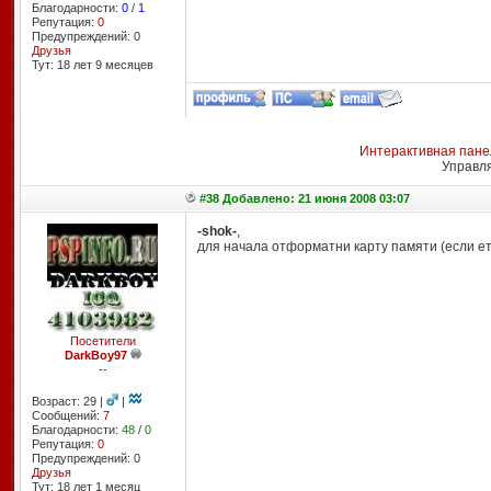
Благодарности:
0
/
1
Репутация:
0
Предупреждений: 0
Друзья
Тут: 18 лет 9 месяцев
Интерактивная пане
Управл
#38 Добавлено: 21 июня 2008 03:07
-shok-
,
для начала отформатни карту памяти (если ет
Посетители
DarkBoy97
--
Возраст: 29 |
|
Сообщений:
7
Благодарности:
48
/
0
Репутация:
0
Предупреждений: 0
Друзья
Тут: 18 лет 1 месяц