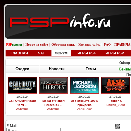
|
|
|
|
|
PSP
версия
Новое на сайте
Обратная связь
Команда сайта
FAQ
ПРАВИЛА
ГЛАВНАЯ
ЧАТ
ФОРУМ
ИГРЫ PS4
ИГРЫ PSP
Обзор 
Сходки
Новости
Темы
Сейв
По
10.02.24
10.02.24
29.09.23
27.05.23
Call Of Duty: Roads
Medal of Honor:
Всё открыто 100%
Tekken 6
to Vi ...
Heroes 51 ...
пройдено
Darken_0090
VadimR03
VadimR03
ZonicSonic
E-Mail: