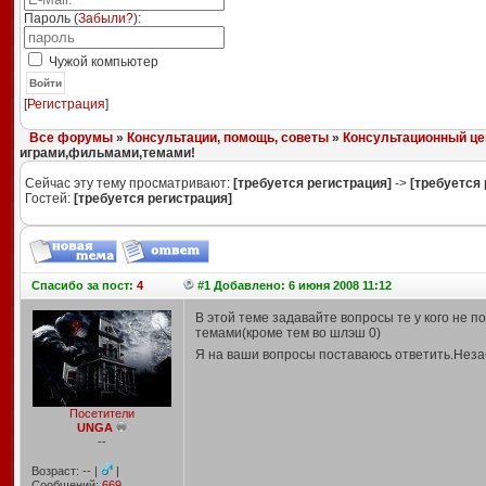
Пароль (
Забыли?
):
Чужой компьютер
Войти
[
Регистрация
]
Все форумы
»
Консультации, помощь, советы
»
Консультационный це
играми,фильмами,темами!
Сейчас эту тему просматривают:
[требуется регистрация]
->
[требуется 
Гостей:
[требуется регистрация]
Спасибо
за пост:
4
#1 Добавлено: 6 июня 2008 11:12
В этой теме задавайте вопросы те у кого не п
темами(кроме тем во шлэш 0)
Я на ваши вопросы поставаюсь ответить.Неза
Посетители
UNGA
--
Возраст: -- |
|
Сообщений:
669