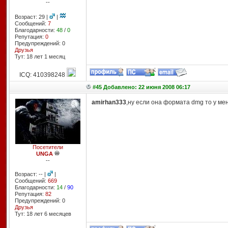
--
Возраст: 29 |
|
Сообщений:
7
Благодарности:
48
/
0
Репутация:
0
Предупреждений: 0
Друзья
Тут: 18 лет 1 месяц
ICQ: 410398248
#45 Добавлено: 22 июня 2008 06:17
amirhan333
,ну если она формата dmg то у мен
Посетители
UNGA
--
Возраст: -- |
|
Сообщений:
669
Благодарности:
14
/
90
Репутация:
82
Предупреждений: 0
Друзья
Тут: 18 лет 6 месяцев