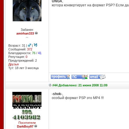
UNGA
,
котора конвертирует на формат PSP? Если да,
Забанен
amirhan333
--
Возраст: 31 |
|
Сообщений:
372
Благодарности:
76
/
41
Репутация:
0
Предупреждений: 2
Друзья
Тут: 18 лет 3 месяцa
#44 Добавлено: 21 июня 2008 11:09
-shok-
,
особый формат PSP это MP4 !!!
Посетители
DarkBoy97