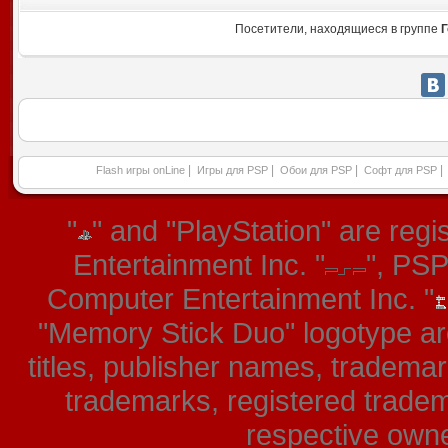
Посетители, находящиеся в группе
Г
|
|
|
|
Flash игры onLine
Игры для PSP
Обои для PSP
Софт для PSP
"
" and "PlayStation" are re
Entertainment Inc. "
", PS
Computer Entertainment Inc. "
"Memory Stick Duo" logotype ar
titles, publisher names, tradema
trademarks, registered tradem
respective owner