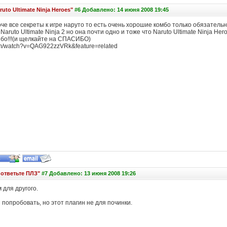
ruto Ultimate Ninja Heroes"
#6 Добавлено: 14 июня 2008 19:45
оче все секреты к игре наруто то есть очень хорошие комбо только обязате
Naruto Ultimate Ninja 2 но она почти одно и тоже что Naruto Ultimate Ninja Her
ибо!!!(и щелкайте на СПАСИБО)
om/watch?v=QAG922zzVRk&feature=related
 ответьте ПЛЗ"
#7 Добавлено: 13 июня 2008 19:26
 для другого.
попробовать, но этот плагин не для починки.