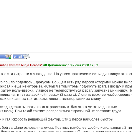
ruto Ultimate Ninja Heroes"
#8 Добавлено: 13 июня 2008 17:53
все эти хитрости я знаю давно. Но у всех практически есть один минус-ото вс
 то пошло поделюсь 1 фокусом. Вобщем есть ряд персов которыми можно выпо
Джирая и еще некоторые). ЯСмысл в том чтобы подкинуть врага в воздух и пры
, затем ноль+вверх). Главное не телепортнуться к врагу запустив мини-игру.
юрикены, и тут же двойной прыжок (2 раза х). И опять верхнее комбо, сюрикен
 всех описанных тактик-возможность телепортации за спину.
 всегда держать противника отравленным. Для этого метать ядовитые
из ноль). При такой тактике расправиться с вражиной не составит труда.
и и гая: скорость решающий фактор. Эти 2 перса наиболее быстры.
 бой за Шино основан на жуках. Поэтому наиболее удобно использовать 2 типа
 будут вылетать жуки атакующие противника. От них сложнее уклониться чем