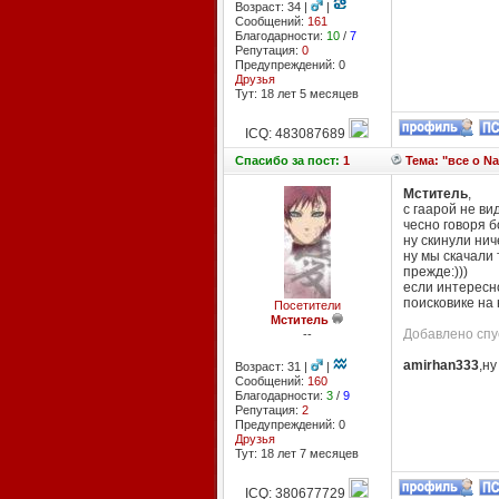
Возраст: 34 |
|
Сообщений:
161
Благодарности:
10
/
7
Репутация:
0
Предупреждений: 0
Друзья
Тут: 18 лет 5 месяцев
ICQ: 483087689
Спасибо
за пост:
1
Тема: "все о Na
Мститель
,
с гаарой не ви
чесно говоря б
ну скинули нич
ну мы скачали 
прежде:)))
если интересн
поисковике на 
Посетители
Мститель
Добавлено спус
--
amirhan333
,ну
Возраст: 31 |
|
Сообщений:
160
Благодарности:
3
/
9
Репутация:
2
Предупреждений: 0
Друзья
Тут: 18 лет 7 месяцев
ICQ: 380677729