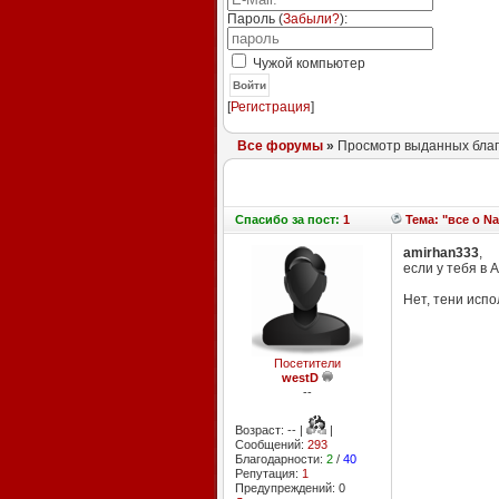
Пароль (
Забыли?
):
Чужой компьютер
Войти
[
Регистрация
]
Все форумы
»
Просмотр выданных благ
Спасибо
за пост:
1
Тема: "все о Na
amirhan333
,
если у тебя в 
Нет, тени испо
Посетители
westD
--
Возраст: -- |
|
Сообщений:
293
Благодарности:
2
/
40
Репутация:
1
Предупреждений: 0