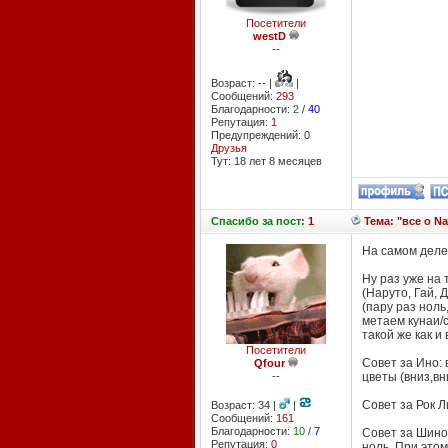
Посетители
westD
--
Возраст: -- |
|
Сообщений:
293
Благодарности:
2
/
40
Репутация:
1
Предупреждений: 0
Друзья
Тут: 18 лет 8 месяцев
Спасибо
за пост:
1
Тема: "все о Na
На самом деле 
Ну раз уже на
(Наруто, Гай, 
(пару раз ноль
метаем кунаи/с
такой же как и
Посетители
Совет за Ино:
Qfour
--
цветы (вниз,вн
Совет за Рок Л
Возраст: 34 |
|
Сообщений:
161
Благодарности:
10
/
7
Совет за Шино:
Репутация:
0
ноль. При этом