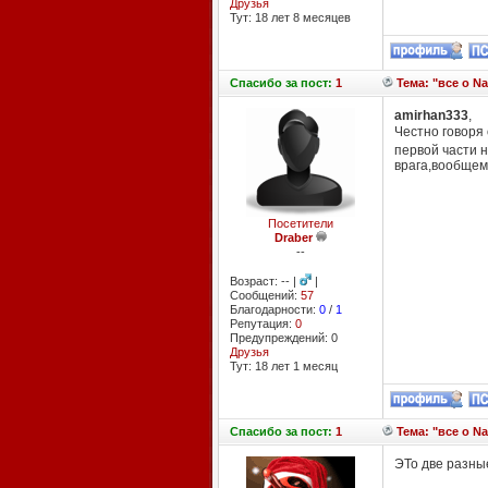
Друзья
Тут: 18 лет 8 месяцев
Спасибо
за пост:
1
Тема: "все о Na
amirhan333
,
Честно говоря 
первой части 
врага,вообщем
Посетители
Draber
--
Возраст: -- |
|
Сообщений:
57
Благодарности:
0
/
1
Репутация:
0
Предупреждений: 0
Друзья
Тут: 18 лет 1 месяц
Спасибо
за пост:
1
Тема: "все о Na
ЭТо две разные