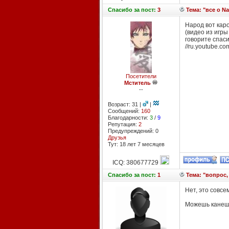
Спасибо
за пост:
3
Тема: "все о Na
Народ вот кар
(видео из игры 
говорите спас
//ru.youtube.c
Посетители
Мститель
--
Возраст: 31 |
|
Сообщений:
160
Благодарности:
3
/
9
Репутация:
2
Предупреждений: 0
Друзья
Тут: 18 лет 7 месяцев
ICQ: 380677729
Спасибо
за пост:
1
Тема: "вопрос,
Нет, это совсем
Можешь канеш 