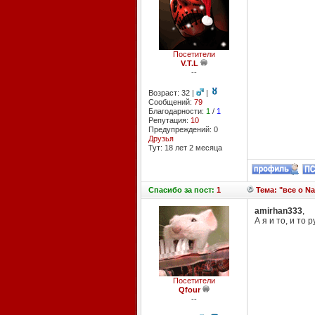
Посетители
V.T.L
--
Возраст: 32 |
|
Сообщений:
79
Благодарности:
1
/
1
Репутация:
10
Предупреждений: 0
Друзья
Тут: 18 лет 2 месяцa
Спасибо
за пост:
1
Тема: "все о Na
amirhan333
,
А я и то, и то 
Посетители
Qfour
--