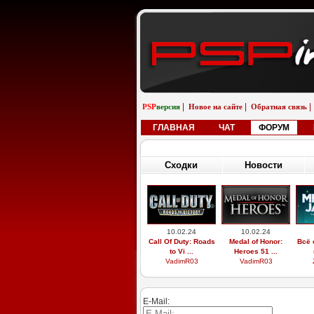
|
|
|
PSP
версия
Новое на сайте
Обратная связь
ГЛАВНАЯ
ЧАТ
ФОРУМ
Сходки
Новости
10.02.24
10.02.24
Call Of Duty: Roads
Medal of Honor:
Всё 
to Vi ...
Heroes 51 ...
VadimR03
VadimR03
E-Mail: