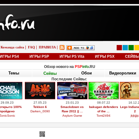
|
|
|
Команда сайта
FAQ
ПРАВИЛА
ИГРЫ PS4
ИГРЫ PSP
ИГРЫ PS Vita
ИГРЫ PSX
СЕЙВ
Обзор нового на
PSP
info
.RU
Темы
Обои
Видеоролики
Сейвы
Последние Сейвы:
29.09.23
27.05.23
23.01.23
08.07.22
16.12.
открыто 100%
Tekken 6
Smackdown vs
bakugan defenders
Lego Indian
пройдено
Darken_0090
Raw 2011 || ...
of the ...
2
ZonicSonic
Asylum Game
Tomi2494
jkjkjjijc