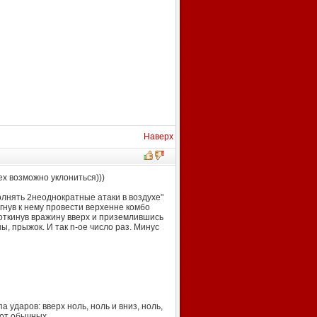
Наверх
ех возможно уклониться)))
лнять 2неоднократные атаки в воздухе"
гнув к нему провести верхенне комбо
 Поткинув вражину вверх и приземлившись
ы, прыжок. И так n-ое число раз. Минус
 ударов: вверх ноль, ноль и вниз, ноль,
 от обычных.