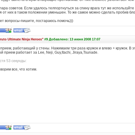
пара советов. Если удалось телпортнуться за спину врага тут же используйте
 от них в таком положении уменьшен. То же самое можно сделать пробив бло
дет вопросы-пишите, постараюсь помочь)))
ruto Ultimate Ninja Heroes"
#9 Добавлено: 13 июня 2008 17:07
прием, работающий у стены. Нажимаем три раза кружок и влево + кружок. В э
 прием работает за Lee, Neji, Guy,Itachi, Jiraya,Tsunade.
стя 53 секунды:
ворим все, что хотим.