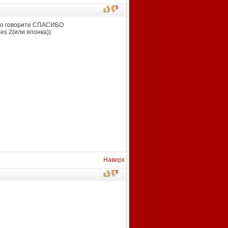
льно говорите СПАСИБО
oes 2(или японка))
Наверх