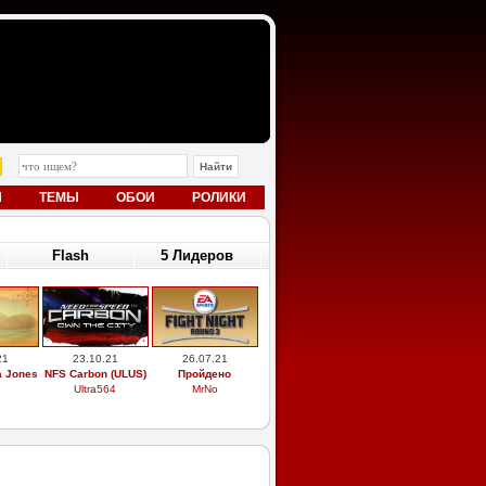
Ы
ТЕМЫ
ОБОИ
РОЛИКИ
Flash
5 Лидеров
21
23.10.21
26.07.21
a Jones
NFS Carbon (ULUS)
Пройдено
Ultra564
MrNo