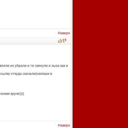
Наверх
зяли их убрали и те скинули и зыза как и
ссылку откуда скачали(напиши в
хники круче))))
Наверх