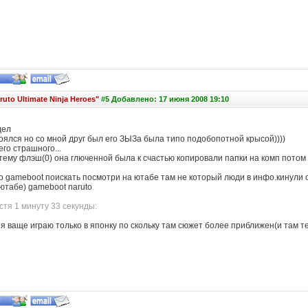
ruto Ultimate Ninja Heroes"
#5 Добавлено: 17 июня 2008 19:10
дел
оялся но со мной друг был его ЗЫЗа была типо подобопотной крысой))))
его страшного...
тему флэш(0) она глюченной была к счастью копировали папки на комп потом в
о gameboot поискать посмотри на ютабе там не который люди в инфо.кинули 
ютабе) gameboot naruto
тя 1 минуту 33 секунды:
 я ваще играю только в японку по скольку там сюжет более приближен(и там те