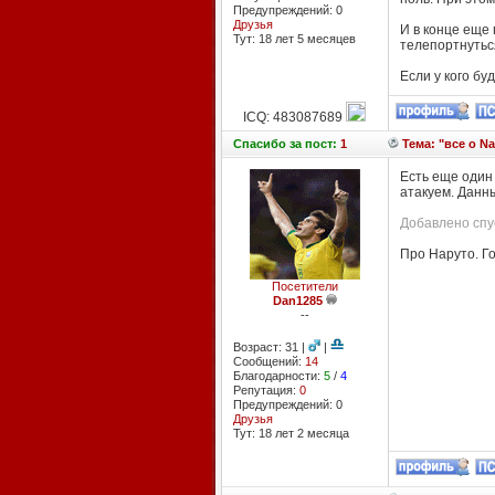
Предупреждений: 0
Друзья
И в конце еще 
Тут: 18 лет 5 месяцев
телепортнуться
Если у кого бу
ICQ: 483087689
Спасибо
за пост:
1
Тема: "все о Na
Есть еще один 
атакуем. Данный
Добавлено спу
Про Наруто. Го
Посетители
Dan1285
--
Возраст: 31 |
|
Сообщений:
14
Благодарности:
5
/
4
Репутация:
0
Предупреждений: 0
Друзья
Тут: 18 лет 2 месяцa