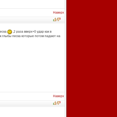
Наверх
песка
,2 раза вверх+0 удар как в
ик глыбы песка которые потом падают на
Наверх