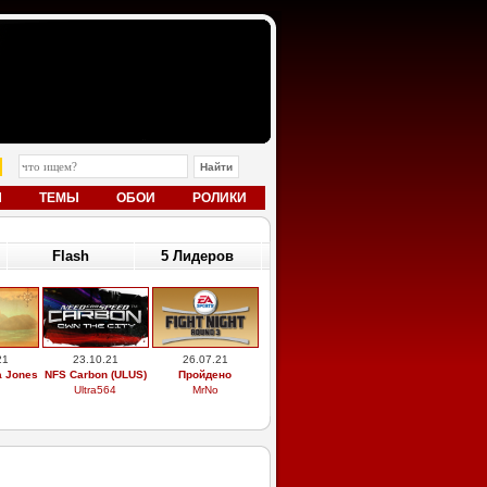
Ы
ТЕМЫ
ОБОИ
РОЛИКИ
Flash
5 Лидеров
21
23.10.21
26.07.21
a Jones
NFS Carbon (ULUS)
Пройдено
Ultra564
MrNo