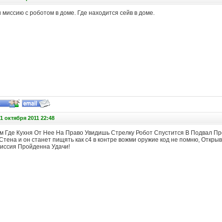
 миссию с роботом в доме. Где находится сейв в доме.
1 октября 2011 22:48
м Где Кухня От Нее На Право Увидишь Стрелку Робот Спустится В Подвал П
Стена и он станет пищять как с4 в контре вожми оружие код не помню, Откр
иссия Пройденна Удачи!