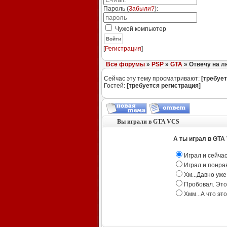
Пароль (
Забыли?
):
Чужой компьютер
Войти
[
Регистрация
]
Все форумы
»
PSP
»
GTA
» Отвечу на 
Сейчас эту тему просматривают:
[требует
Гостей:
[требуется регистрация]
Вы играли в GTA VCS
А ты играл в GTA
Играл и сейчас
Играл и понра
Хм...Давно уже 
Пробовал. Это
Хмм...А что эт