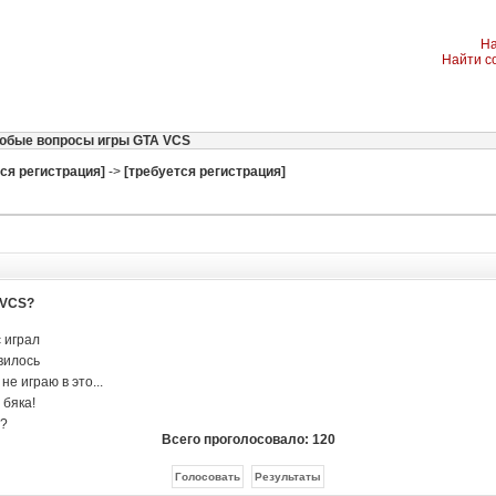
На
Найти с
любые вопросы игры GTA VCS
ся регистрация]
->
[требуется регистрация]
 VCS?
 играл
вилось
не играю в это...
 бяка!
о?
Всего проголосовало: 120