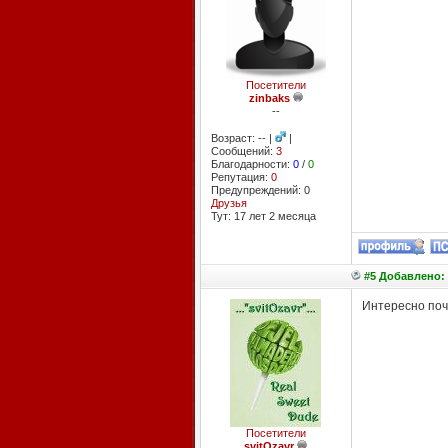
Посетители
zinbaks
--
Возраст: -- |
|
Сообщений:
3
Благодарности:
0
/
0
Репутация:
0
Предупреждений: 0
Друзья
Тут: 17 лет 2 месяцa
#5 Добавлено: 1
Интересно по
Посетители
svitOzavr