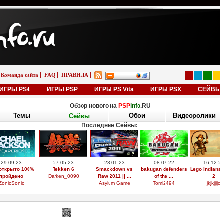
|
|
|
Команда сайта
FAQ
ПРАВИЛА
ИГРЫ PS4
ИГРЫ PSP
ИГРЫ PS Vita
ИГРЫ PSX
СЕЙВ
Обзор нового на
PSP
info
.RU
Темы
Обои
Видеоролики
Сейвы
Последние Сейвы:
29.09.23
27.05.23
23.01.23
08.07.22
16.12.
открыто 100%
Tekken 6
Smackdown vs
bakugan defenders
Lego Indian
пройдено
Darken_0090
Raw 2011 || ...
of the ...
2
ZonicSonic
Asylum Game
Tomi2494
jkjkjjijc