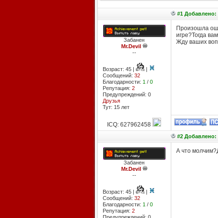
#1 Добавлено: 
Произошла оши
игре?Тогда вам
Забанен
Жду ваших воп
Mr.Devil
--
Возраст: 45 |
|
Сообщений:
32
Благодарности:
1
/
0
Репутация:
2
Предупреждений: 0
Друзья
Тут: 15 лет
ICQ: 627962458
#2 Добавлено: 1
А что молчим?Д
Забанен
Mr.Devil
--
Возраст: 45 |
|
Сообщений:
32
Благодарности:
1
/
0
Репутация:
2
Предупреждений: 0