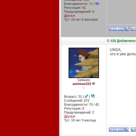
Благодарности:
14
/
90
Репутация:
82
Предупреждений: 0
Друзья
Тут: 18 лет 6 месяцев
#16 Добавлено:
UNGA,
это я уже дела
Забанен
amirhan333
--
Возраст: 31 |
|
Сообщений:
372
Благодарности:
76
/
41
Репутация:
0
Предупреждений: 2
Друзья
Тут: 18 лет 3 месяцa