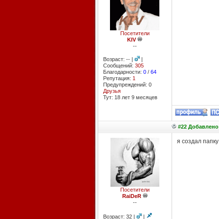
Посетители
KIV
--
Возраст: -- |
|
Сообщений:
305
Благодарности:
0
/
64
Репутация:
1
Предупреждений: 0
Друзья
Тут: 18 лет 9 месяцев
#22 Добавлено:
я создал папк
Посетители
RaiDeR
--
Возраст: 32 |
|