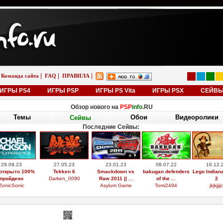
|
|
|
Команда сайта
FAQ
ПРАВИЛА
ИГРЫ PS4
ИГРЫ PSP
ИГРЫ PS Vita
ИГРЫ PSX
СЕЙВ
Обзор нового на
PSP
info
.RU
Темы
Обои
Видеоролики
Сейвы
Последние Сейвы:
29.09.23
27.05.23
23.01.23
08.07.22
16.12.
открыто 100%
Tekken 6
Smackdown vs
bakugan defenders
Lego Indian
пройдено
Darken_0090
Raw 2011 || ...
of the ...
2
ZonicSonic
Asylum Game
Tomi2494
jkjkjjijc