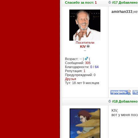
Спасибо
за пост:
1
#17 Добавлено:
amirhan333
,не
Посетители
KIV
--
Возраст: -- |
|
Сообщений:
305
Благодарности:
0
/
64
Репутация:
1
Предупреждений: 0
Друзья
Тут: 18 лет 9 месяцев
#18 Добавлено:
KIV,
вот у меня пос