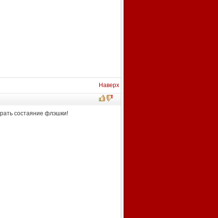
Наверх
зрать состаяние флэшки!