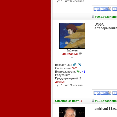
Тут: 18 лет 6 месяцев
#20 Добавлено:
UNGA,
а теперь понял
Забанен
amirhan333
--
Возраст: 31 |
|
Сообщений:
372
Благодарности:
76
/
41
Репутация:
0
Предупреждений: 2
Друзья
Тут: 18 лет 3 месяцa
Спасибо
за пост:
1
#21 Добавлено:
amirhan333
,ес