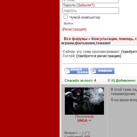
Пароль (
Забыли?
):
Чужой компьютер
Войти
[
Регистрация
]
Все форумы
»
Консультации, помощь, 
играми,фильмами,темами!
Сейчас эту тему просматривают:
[требует
Гостей:
[требуется регистрация]
Спасибо
за пост:
4
#1 Добавлено: 
В этой теме за
темами(кроме 
Я на ваши воп
Посетители
UNGA
--
Возраст: -- |
|
Сообщений:
669