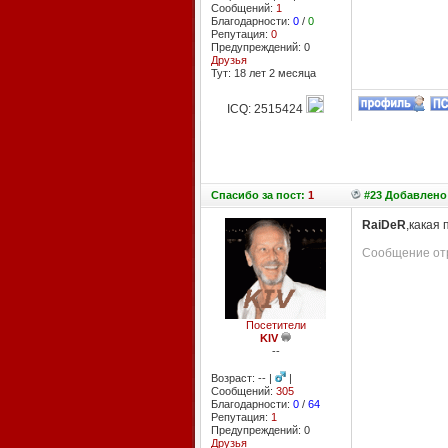
Сообщений:
1
Благодарности:
0
/
0
Репутация:
0
Предупреждений: 0
Друзья
Тут: 18 лет 2 месяцa
ICQ: 2515424
Спасибо
за пост:
1
#23 Добавлено:
RaiDeR
,какая
Сообщение отр
Посетители
KIV
--
Возраст: -- |
|
Сообщений:
305
Благодарности:
0
/
64
Репутация:
1
Предупреждений: 0
Друзья