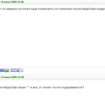
 8 июня 2008 11:46
т ты наверно не понял надо посмотреть что написано после MagicGate подде
 8 июня 2008 14:36
ле MagicGate пишет "-" и все. эт значит что не подерживается?