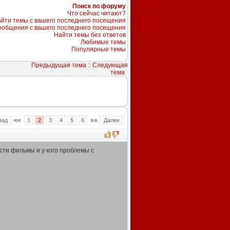
Поиск по форуму
Что сейчас читают?
йти темы с вашего последнего посещения
ообщения с вашего последнего посещения
Найти темы без ответов
Любимые темы
Популярные темы
Предыдущая тема
::
Следующая
тема
««
»»
зад
1
2
3
4
5
6
Далее
ести фильмы и у кого проблемы с