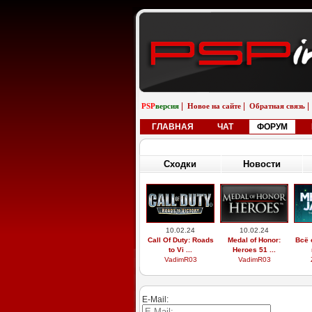
|
|
|
PSP
версия
Новое на сайте
Обратная связь
ГЛАВНАЯ
ЧАТ
ФОРУМ
Сходки
Новости
10.02.24
10.02.24
Call Of Duty: Roads
Medal of Honor:
Всё 
to Vi ...
Heroes 51 ...
VadimR03
VadimR03
E-Mail: