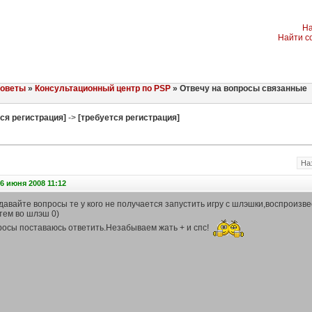
На
Найти с
советы
»
Консультационный центр по PSP
» Отвечу на вопросы связанные
ся регистрация]
->
[требуется регистрация]
На
6 июня 2008 11:12
давайте вопросы те у кого не получается запустить игру с шлэшки,воспроизв
тем во шлэш 0)
росы поставаюсь ответить.Незабываем жать + и спс!