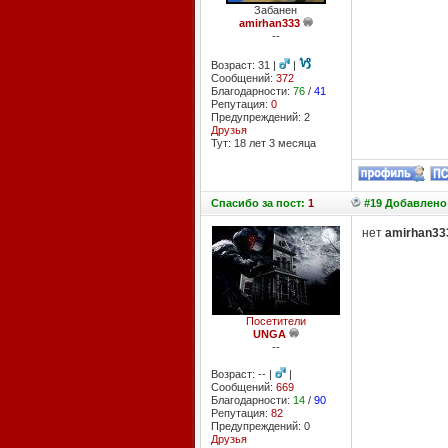
Забанен
amirhan333
--
Возраст: 31 |
|
Сообщений:
372
Благодарности:
76
/
41
Репутация:
0
Предупреждений: 2
Друзья
Тут: 18 лет 3 месяцa
Спасибо
за пост:
1
#19 Добавлено:
нет
amirhan33
Посетители
UNGA
--
Возраст: -- |
|
Сообщений:
669
Благодарности:
14
/
90
Репутация:
82
Предупреждений: 0
Друзья