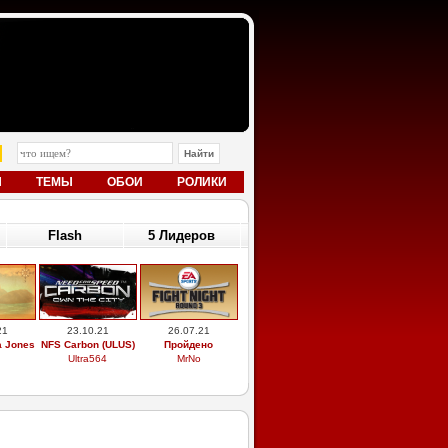
Ы
ТЕМЫ
ОБОИ
РОЛИКИ
Flash
5 Лидеров
21
23.10.21
26.07.21
a Jones
NFS Carbon (ULUS)
Пройдено
Ultra564
MrNo