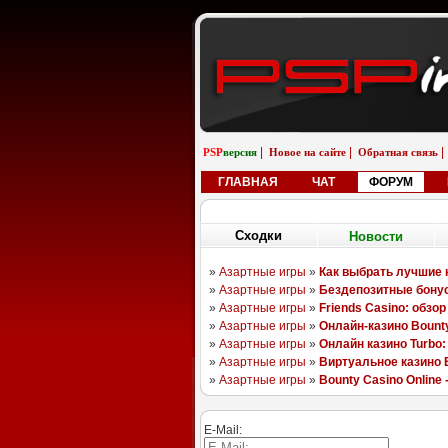
|
|
|
PSP
версия
Новое на сайте
Обратная связь
ГЛАВНАЯ
ЧАТ
ФОРУМ
Сходки
Новости
08.08.25
06.11.18
Sony Aero Theme
Pixels
Li
randomizer562
boyarchuk
E-Mail: