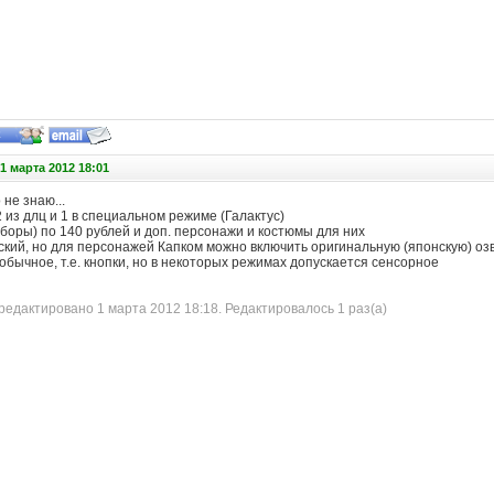
1 марта 2012 18:01
 не знаю...
 2 из длц и 1 в специальном режиме (Галактус)
боры) по 140 рублей и доп. персонажи и костюмы для них
ский, но для персонажей Капком можно включить оригинальную (японскую) озв
обычное, т.е. кнопки, но в некоторых режимах допускается сенсорное
едактировано 1 марта 2012 18:18. Редактировалось 1 раз(а)