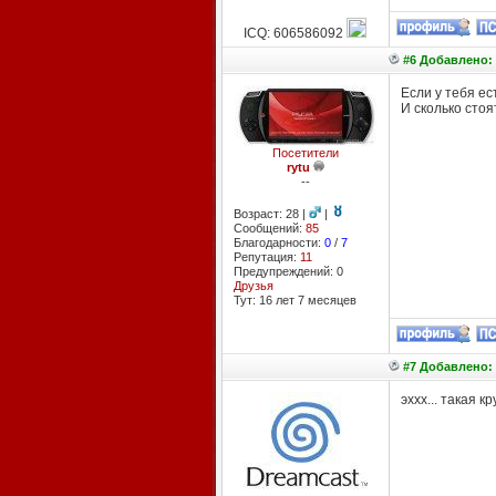
ICQ: 606586092
#6 Добавлено: 
Если у тебя ес
И сколько стоя
Посетители
rytu
--
Возраст: 28 |
|
Сообщений:
85
Благодарности:
0
/
7
Репутация:
11
Предупреждений: 0
Друзья
Тут: 16 лет 7 месяцев
#7 Добавлено: 
эххх... такая к