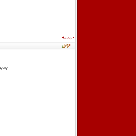
Наверх
учку