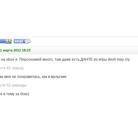
1 марта 2012 18:23
л на xbox`е. Персонажей много, там даже есть ДАНТЕ из игры devil may cry.
тя 45 секунд:
ка мне не понравилась, как в мультике.
стя 52 секунды:
е в тему за бокс(