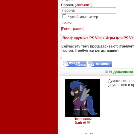
Пароль (
Забыли?
):
Чужой компьютер
Войти
[
Регистрация
]
Все форумы
»
PS Vita
»
Игры для PS Vit
Сейчас эту тему просматривают:
[требует
Гостей:
[требуется регистрация]
#1 Добавлено: 
Думаю, вполне 
друга в псн и 
Посетители
Dark Al
--