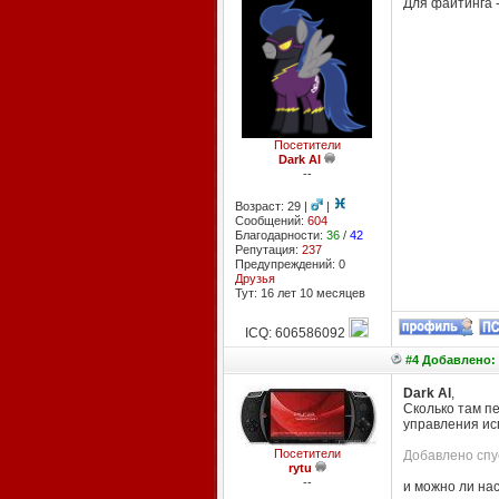
Для файтинга -
Посетители
Dark Al
--
Возраст: 29 |
|
Сообщений:
604
Благодарности:
36
/
42
Репутация:
237
Предупреждений: 0
Друзья
Тут: 16 лет 10 месяцев
ICQ: 606586092
#4 Добавлено: 
Dark Al
,
Сколько там п
управления ис
Посетители
Добавлено спус
rytu
--
и можно ли на