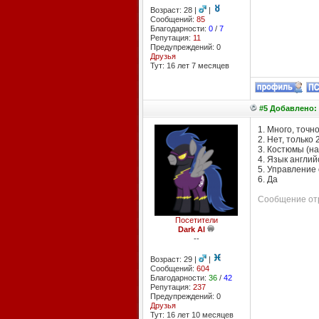
Возраст: 28 |
|
Сообщений:
85
Благодарности:
0
/
7
Репутация:
11
Предупреждений: 0
Друзья
Тут: 16 лет 7 месяцев
#5 Добавлено: 
1. Много, точно
2. Нет, только
3. Костюмы (на
4. Язык англий
5. Управление 
6. Да
Сообщение отр
Посетители
Dark Al
--
Возраст: 29 |
|
Сообщений:
604
Благодарности:
36
/
42
Репутация:
237
Предупреждений: 0
Друзья
Тут: 16 лет 10 месяцев