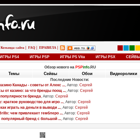
|
|
|
Команда сайта
FAQ
ПРАВИЛА
ИГРЫ PS4
ИГРЫ PSP
ИГРЫ PS Vita
ИГРЫ PSX
СЕЙВ
Обзор нового на
PSP
info
.RU
Сейвы
Обои
Видеоролики
Темы
Последние Темы:
26.04.13
05.01.13
04.01.13
29.12.12
29.12.
ttleBigPlanet
Ika Musume
Nichijou [RUS]
WoW Cataclysm
WoW [R
YAGAMI55
ULTIMATOR
ULTIMATOR
[RUS]
Smash1
Smash1315