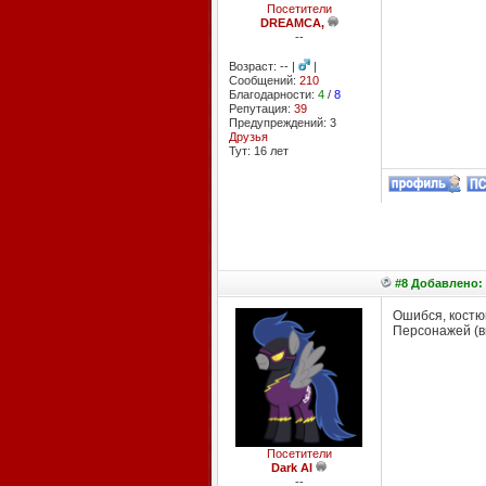
Посетители
DREAMCA,
--
Возраст: -- |
|
Сообщений:
210
Благодарности:
4
/
8
Репутация:
39
Предупреждений: 3
Друзья
Тут: 16 лет
#8 Добавлено: 
Ошибся, костю
Персонажей (в
Посетители
Dark Al
--