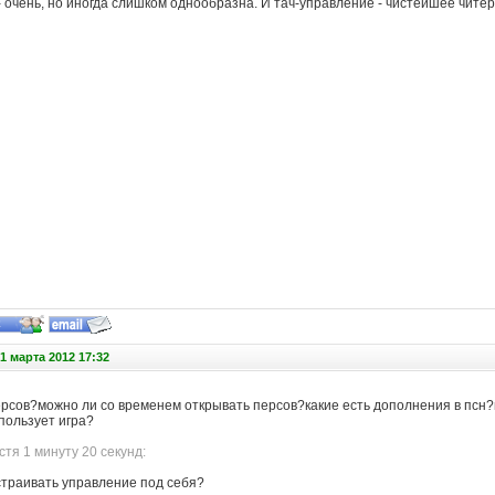
 очень, но иногда слишком однообразна. И тач-управление - чистейшее читер
1 марта 2012 17:32
ерсов?можно ли со временем открывать персов?какие есть дополнения в псн?
пользует игра?
тя 1 минуту 20 секунд:
страивать управление под себя?