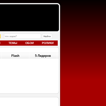
Ы
ТЕМЫ
ОБОИ
РОЛИКИ
Flash
5 Лидеров
12
29.12.12
29.12.12
US]
World of Warcraft
Дельфины [RUS]
315
[RUS]
Smash1315
Smash1315