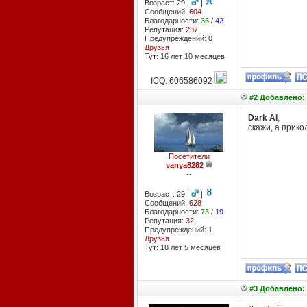
Возраст: 29 |
|
Сообщений:
604
Благодарности:
36
/
42
Репутация:
237
Предупреждений: 0
Друзья
Тут: 16 лет 10 месяцев
ICQ: 606586092
#2 Добавлено: 
Dark Al
,
скажи, а прико
Посетители
vanya8282
--
Возраст: 29 |
|
Сообщений:
628
Благодарности:
73
/
19
Репутация:
32
Предупреждений: 1
Друзья
Тут: 18 лет 5 месяцев
#3 Добавлено: 