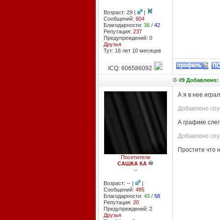
Возраст: 29 |
|
Сообщений:
604
Благодарности:
36
/
42
Репутация:
237
Предупреждений: 0
Друзья
Тут: 16 лет 10 месяцев
ICQ: 606586092
#9 Добавлено: 
А я в нее игра
Добавлено спус
А графике слег
Добавлено спу
Простите что н
Посетители
САШКА КА
--
Возраст: -- |
|
Сообщений:
485
Благодарности:
43
/
58
Репутация:
20
Предупреждений: 2
Друзья