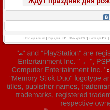
Ждут праздник дня рож
|
|
|
|
Flash игры onLine
Игры для PSP
Обои для PSP
Софт для PSP
"
" and "PlayStation" are re
Entertainment Inc. "
", PS
Computer Entertainment Inc. "
"Memory Stick Duo" logotype ar
titles, publisher names, tradema
trademarks, registered tradem
respective owner