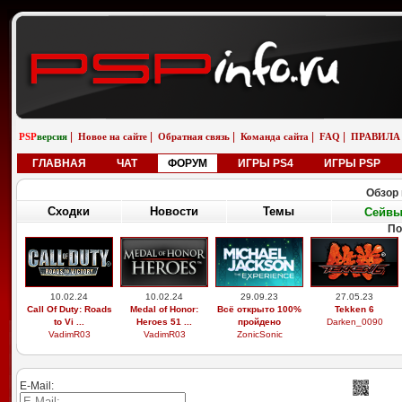
|
|
|
|
|
PSP
версия
Новое на сайте
Обратная связь
Команда сайта
FAQ
ПРАВИЛА
ГЛАВНАЯ
ЧАТ
ФОРУМ
ИГРЫ PS4
ИГРЫ PSP
Обзор 
Сходки
Новости
Темы
Сейв
По
10.02.24
10.02.24
29.09.23
27.05.23
Call Of Duty: Roads
Medal of Honor:
Всё открыто 100%
Tekken 6
to Vi ...
Heroes 51 ...
пройдено
Darken_0090
VadimR03
VadimR03
ZonicSonic
E-Mail: