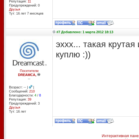
Репутация:
11
Предупреждений: 0
Друзья
Тут: 16 лет 7 месяцев
#7 Добавлено: 1 марта 2012 18:13
эххх... такая крутая
куплю :
)
)
Посетители
DREAMCA,
--
Возраст: -- |
|
Сообщений:
210
Благодарности:
4
/
8
Репутация:
39
Предупреждений: 3
Друзья
Тут: 16 лет
Интерактивная пане