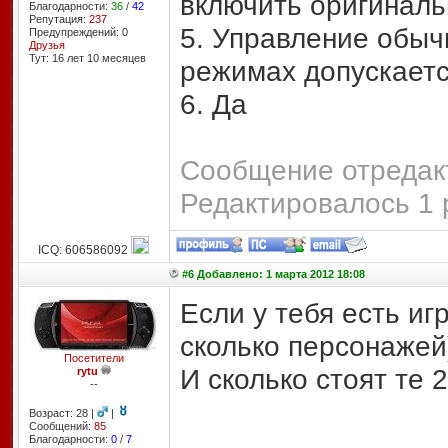
включить оригиналь
Благодарности:
36
/
42
Репутация:
237
5. Управление обычн
Предупреждений: 0
Друзья
Тут: 16 лет 10 месяцев
режимах допускаетс
6. Да
Сообщение отредакт
Редактировалось 1 
ICQ: 606586092
#6 Добавлено: 1 марта 2012 18:08
Если у тебя есть иг
сколько персонажей
Посетители
И сколько стоят те 
rytu
--
Возраст: 28 |
|
Сообщений:
85
Благодарности:
0
/
7