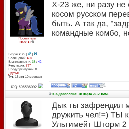
X-23 же, ни разу не
косом русском пере
быть. А так да, "за
командные комбо, н
Посетители
Dark Al
--
Возраст: 29 |
|
Сообщений:
604
Благодарности:
36
/
42
Репутация:
237
Предупреждений: 0
Друзья
Тут: 16 лет 10 месяцев
ICQ: 606586092
#14 Добавлено: 10 марта 2012 16:51
Дык ты зафрендил м
дружить чел!=) ТЫ к
Ультимейт Шторм 2 