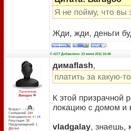
Я не пойму, что вы
Жди, жди, деньги б
#277 Добавлено: 23 июня 2011 10:46
димаflash
,
платить за какую-т
Посетители
К этой призрачной 
Barugoo
--
локацию с домом и 
Возраст: -- |
|
Сообщений:
244
Благодарности:
4
/
14
Репутация:
30
vladgalay
, знаешь, 
Предупреждений: 1
Друзья