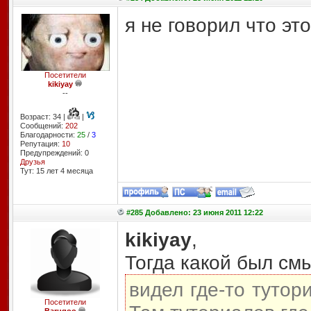
я не говорил что эт
Посетители
kikiyay
--
Возраст: 34 |
|
Сообщений:
202
Благодарности:
25
/
3
Репутация:
10
Предупреждений: 0
Друзья
Тут: 15 лет 4 месяцa
#285 Добавлено: 23 июня 2011 12:22
kikiyay
,
Тогда какой был смы
видел где-то тутор
Посетители