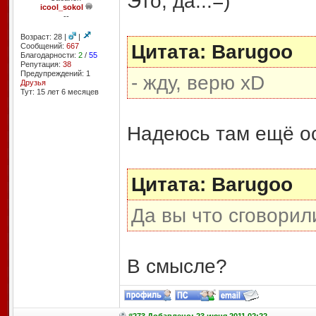
Это, да...=)
icool_sokol
--
Возраст: 28 |
|
Цитата: Barugoo
Сообщений:
667
Благодарности:
2
/
55
Репутация:
38
Предупреждений: 1
- жду, верю xD
Друзья
Тут: 15 лет 6 месяцев
Надеюсь там ещё ос
Цитата: Barugoo
Да вы что сговорил
В смысле?