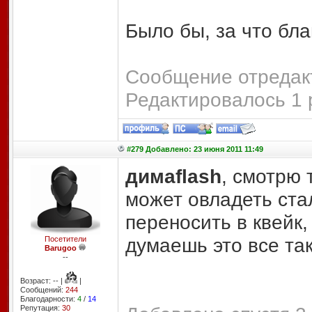
Было бы, за что бла
Сообщение отредакт
Редактировалось 1 
#279 Добавлено: 23 июня 2011 11:49
димаflash
, смотрю 
может овладеть ста
переносить в квейк,
думаешь это все та
Посетители
Barugoo
--
Возраст: -- |
|
Сообщений:
244
Благодарности:
4
/
14
Репутация:
30