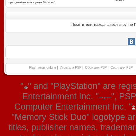
serterr
придумайте что нужно Minecraft
Посетители, находящиеся в группе
Г
|
|
|
|
Flash игры onLine
Игры для PSP
Обои для PSP
Софт для PSP
"
" and "PlayStation" are re
Entertainment Inc. "
", PS
Computer Entertainment Inc. "
"Memory Stick Duo" logotype ar
titles, publisher names, tradema