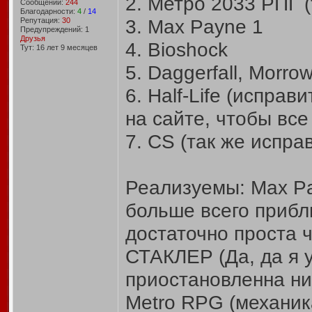
2. Метро 2033 РПГ (
Сообщений:
244
Благодарности:
4
/
14
3. Max Payne 1
Репутация:
30
Предупреждений: 1
Друзья
4. Bioshock
Тут: 16 лет 9 месяцев
5. Daggerfall, Morro
6. Half-Life (исправ
на сайте, чтобы все
7. CS (так же испра
Реализуемы: Max Pa
больше всего прибли
достаточно проста ч
СТАКЛЕР (Да, да я 
приостановленна ни
Metro RPG (механик