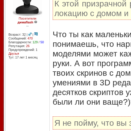
К этой призрачной
локацию с домом и 
Посетители
димаflash
--
Что ты как маленьки
Возраст: 32 |
|
Сообщений:
470
понимаешь, что нар
Благодарности:
129
/
50
Репутация:
26
Предупреждений: 1
моделями может каж
Друзья
Тут: 17 лет 1 месяц
руки. А вот програм
твоих скринов с до
умениями в 3D реда
десятков скриптов 
были ли они ваще?)
Я не пойму, что вы