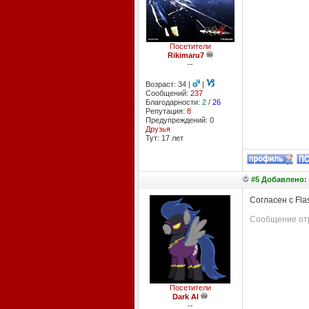
Посетители
Rikimaru7
--
Возраст: 34 |
|
Сообщений:
237
Благодарности:
2
/
26
Репутация:
8
Предупреждений: 0
Друзья
Тут: 17 лет
#5 Добавлено: 
Согласен с Fla
Сообщение отр
Посетители
Dark Al
--