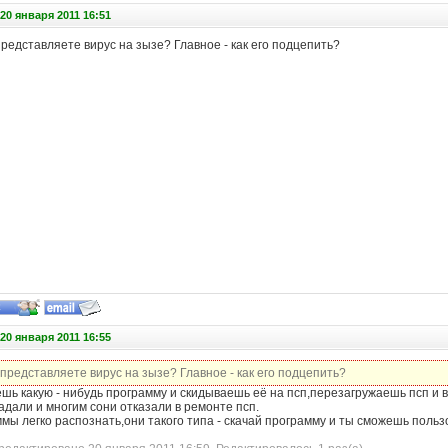
20 января 2011 16:51
представляете вирус на зызе? Главное - как его подцепить?
20 января 2011 16:55
 представляете вирус на зызе? Главное - как его подцепить?
шь какую - нибудь программу и скидываешь её на псп,перезагружаешь псп и в
дали и многим сони отказали в ремонте псп.
мы легко распознать,они такого типа - скачай программу и ты сможешь пользо