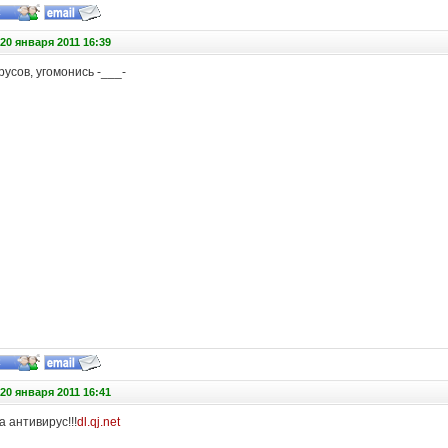
20 января 2011 16:39
русов, угомонись -___-
20 января 2011 16:41
на антивирус!!!
dl.qj.net