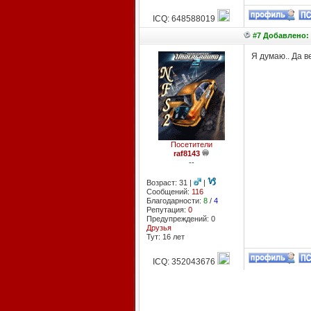
ICQ: 648588019
#7 Добавлено: 
Я думаю.. Да в
Посетители
raf8143
--
Возраст: 31 |
|
Сообщений:
116
Благодарности:
8
/
4
Репутация:
0
Предупреждений: 0
Друзья
Тут: 16 лет
ICQ: 352043676