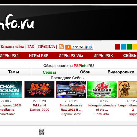
|
|
|
Команда сайта
FAQ
ПРАВИЛА
ИГРЫ PS4
ИГРЫ PSP
ИГРЫ PS Vita
ИГРЫ PSX
СЕЙВ
Обзор нового на
PSP
info
.RU
Темы
Обои
Видеоролики
Сейвы
Последние Сейвы:
29.09.23
27.05.23
23.01.23
08.07.22
16.12.
открыто 100%
Tekken 6
Smackdown vs
bakugan defenders
Lego Indian
пройдено
Darken_0090
Raw 2011 || ...
of the ...
2
ZonicSonic
Asylum Game
Tomi2494
jkjkjjijc