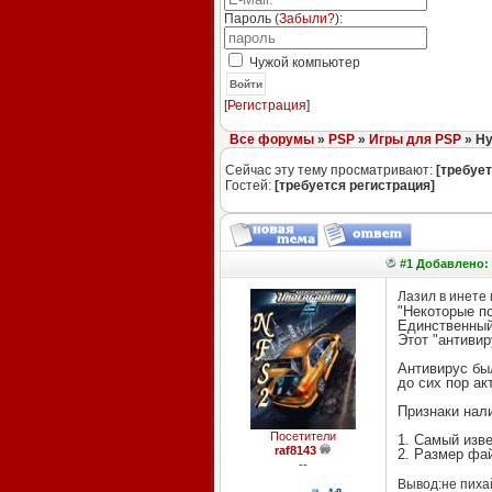
Пароль (
Забыли?
):
Чужой компьютер
Войти
[
Регистрация
]
Все форумы
»
PSP
»
Игры для PSP
» Ну
Сейчас эту тему просматривают:
[требует
Гостей:
[требуется регистрация]
#1 Добавлено: 
Лазил в инете 
"Некоторые п
Единственный
Этот "антиви
Антивирус был
до сих пор ак
Признаки нал
Посетители
1. Самый изве
raf8143
2. Размер фай
--
Вывод:не пихай