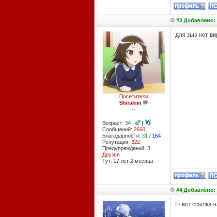
#3 Добавлено: 
для зыз нет ви
Посетители
Shirakiin
--
Возраст: 34 |
|
Сообщений:
2660
Благодарности:
31
/
164
Репутация:
322
Предупреждений: 3
Друзья
Тут: 17 лет 2 месяцa
#4 Добавлено: 
l - вот ссылка 