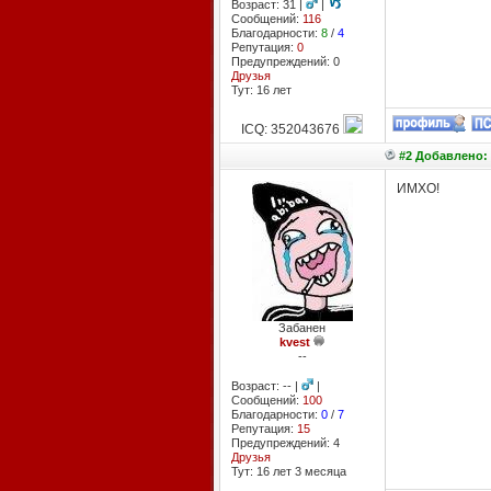
Возраст: 31 |
|
Сообщений:
116
Благодарности:
8
/
4
Репутация:
0
Предупреждений: 0
Друзья
Тут: 16 лет
ICQ: 352043676
#2 Добавлено: 
ИМХО!
Забанен
kvest
--
Возраст: -- |
|
Сообщений:
100
Благодарности:
0
/
7
Репутация:
15
Предупреждений: 4
Друзья
Тут: 16 лет 3 месяцa