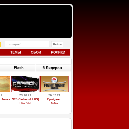
Ы
ТЕМЫ
ОБОИ
РОЛИКИ
Flash
5 Лидеров
21
23.10.21
26.07.21
a Jones
NFS Carbon (ULUS)
Пройдено
Ultra564
MrNo