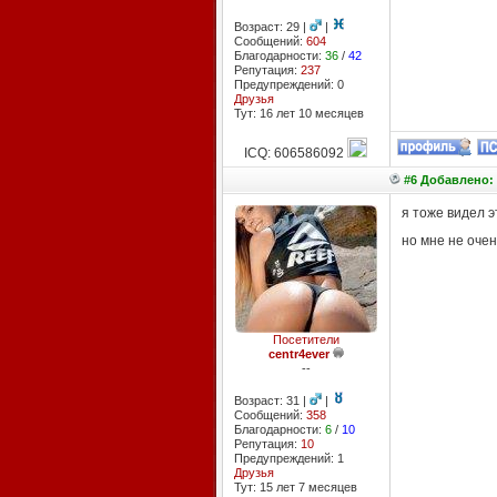
Возраст: 29 |
|
Сообщений:
604
Благодарности:
36
/
42
Репутация:
237
Предупреждений: 0
Друзья
Тут: 16 лет 10 месяцев
ICQ: 606586092
#6 Добавлено: 
я тоже видел эт
но мне не очен
Посетители
centr4ever
--
Возраст: 31 |
|
Сообщений:
358
Благодарности:
6
/
10
Репутация:
10
Предупреждений: 1
Друзья
Тут: 15 лет 7 месяцев