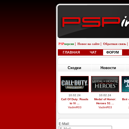
|
|
|
PSP
версия
Новое на сайте
Обратная связь
ГЛАВНАЯ
ЧАТ
ФОРУМ
Сходки
Новости
10.02.24
10.02.24
Call Of Duty: Roads
Medal of Honor:
Всё 
to Vi ...
Heroes 51 ...
VadimR03
VadimR03
E-Mail: