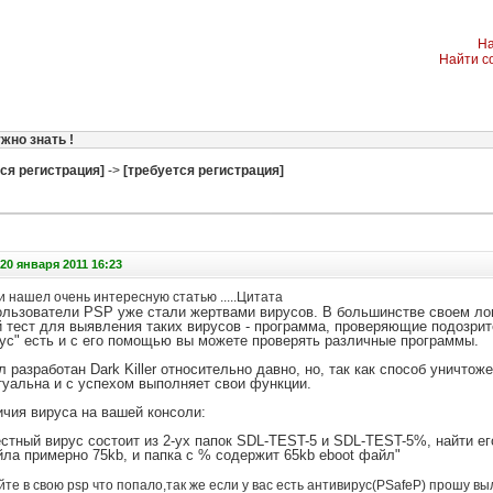
На
Найти с
жно знать !
ся регистрация]
->
[требуется регистрация]
20 января 2011 16:23
и нашел очень интересную статью .....Цитата
ользователи PSP уже стали жертвами вирусов. В большинстве своем ло
 тест для выявления таких вирусов - программа, проверяющие подозри
рус" есть и с его помощью вы можете проверять различные программы.
 разработан Dark Killer относительно давно, но, так как способ уничто
туальна и с успехом выполняет свои функции.
ичия вируса на вашей консоли:
стный вирус состоит из 2-ух папок SDL-TEST-5 и SDL-TEST-5%, найти ег
ла примерно 75kb, и папка с % содержит 65kb eboot файл"
те в свою psp что попало,так же если у вас есть антивирус(PSafeP) прошу в