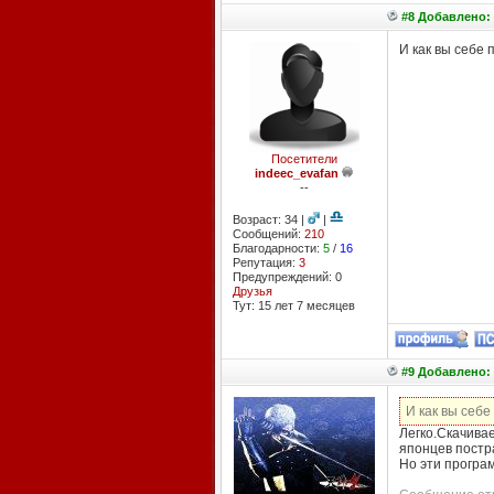
#8 Добавлено: 
И как вы себе 
Посетители
indeec_evafan
--
Возраст: 34 |
|
Сообщений:
210
Благодарности:
5
/
16
Репутация:
3
Предупреждений: 0
Друзья
Тут: 15 лет 7 месяцев
#9 Добавлено: 
И как вы себе
Легко.Скачивае
японцев постра
Но эти програм