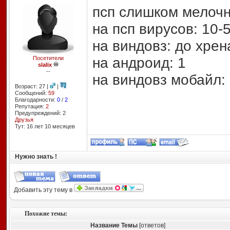
псп слишком мелочн
на псп вирусов: 10-
на виндовз: до хрен
на андроид: 1
Посетители
slalix
--
на виндовз мобайл:
Возраст: 27 |
|
Сообщений:
59
Благодарности:
0
/
2
Репутация:
2
Предупреждений: 2
Друзья
Тут: 16 лет 10 месяцев
Нужно знать !
Добавить эту тему в
Похожие темы:
Название Темы
[ответов]