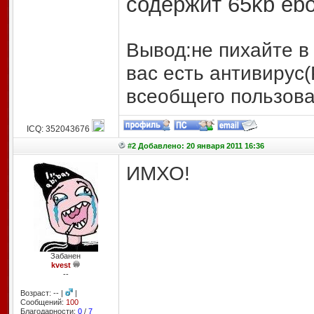
содержит 65kb eb
Вывод:не пихайте в 
вас есть антивирус
всеобщего пользов
ICQ: 352043676
#2 Добавлено: 20 января 2011 16:36
ИМХО!
Забанен
kvest
--
Возраст: -- |
|
Сообщений:
100
Благодарности:
0
/
7