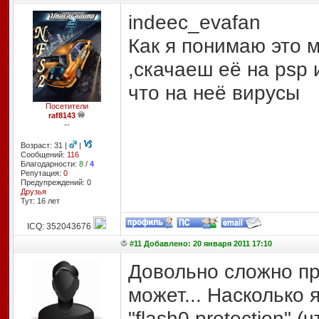
indeec_evafan
Как я понимаю это
,скачаеш её на psp 
что на неё вирусы
Посетители
raf8143
--
Возраст: 31 |
|
Сообщений:
116
Благодарности:
8
/
4
Репутация:
0
Предупреждений: 0
Друзья
Тут: 16 лет
ICQ: 352043676
#11 Добавлено: 20 января 2011 17:10
Довольно сложно пр
может... Насколько 
"flash0 protection" 