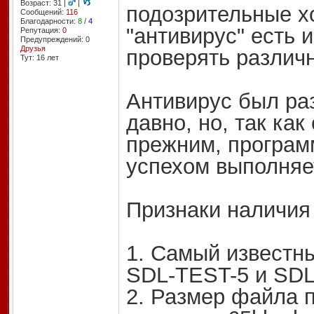
Возраст: 31 |
|
подозрительные х
Сообщений:
116
Благодарности:
8
/
4
"антивирус" есть 
Репутация:
0
Предупреждений: 0
Друзья
проверять различ
Тут: 16 лет
Антивирус был раз
давно, но, так ка
прежним, программ
успехом выполняе
Признаки наличия
1. Самый известны
SDL-TEST-5 и SDL
2. Размер файла п