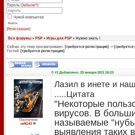
Пароль (
Забыли?
):
Чужой компьютер
Войти
[
Регистрация
]
Все форумы
»
PSP
»
Игры для PSP
» Нужно знать !
Сейчас эту тему просматривают:
[требуется регистрация]
->
[требуется 
Гостей:
[требуется регистрация]
#1 Добавлено: 20 января 2011 16:23
Лазил в инете и на
.....Цитата
"Некоторые польз
вирусов. В больш
называемые "нубы
Посетители
raf8143
--
выявления таких 