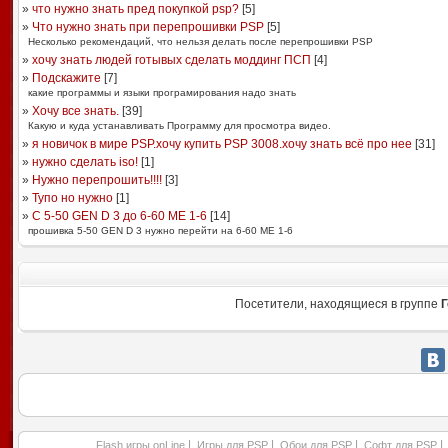
»
что нужно знать пред покупкой psp?
[
5
]
»
Что нужно знать при перепрошивки PSP
[
5
]
Несколько рекомендаций, что нельзя делать после перепрошивки PSP
»
хочу знать людей готывых сделать моддинг ПСП
[
4
]
»
Подскажите
[
7
]
какие программы и языки програмирования надо знать
»
Хочу все знать.
[
39
]
Какую и куда устанавливать Программу для просмотра видео.
»
я новичок в мире PSP.хочу купить PSP 3008.хочу знать всё про нее
[
31
]
»
нужно сделать iso!
[
1
]
»
Нужно перепрошить!!!!
[
3
]
»
Тупо но нужно
[
1
]
»
C 5-50 GEN D 3 до 6-60 ME 1-6
[
14
]
прошивка 5-50 GEN D 3 нужно перейти на 6-60 ME 1-6
Посетители, находящиеся в группе
Г
|
|
|
|
Flash игры onLine
Игры для PSP
Обои для PSP
Софт для PSP