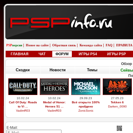
|
|
|
|
|
PSP
версия
Новое на сайте
Обратная связь
Команда сайта
FAQ
ПРАВИЛА
ГЛАВНАЯ
ЧАТ
ФОРУМ
ИГРЫ PS4
ИГРЫ PSP
Обзор 
Сходки
Новости
Темы
Сейв
По
10.02.24
10.02.24
29.09.23
27.05.23
Call Of Duty: Roads
Medal of Honor:
Всё открыто 100%
Tekken 6
to Vi ...
Heroes 51 ...
пройдено
Darken_0090
VadimR03
VadimR03
ZonicSonic
E-Mail: