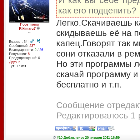
И как вы себе пре
как его подцепить?
Легко.Скачиваешь к
Посетители
Rikimaru7
скидываешь её на п
--
капец.Говорят так 
Возраст: 34 |
|
Сообщений:
237
Благодарности:
2
/
26
сони отказали в рем
Репутация:
8
Предупреждений: 0
Но эти программы ле
Друзья
Тут: 17 лет
скачай программу и
бесплатно и т.п.
Сообщение отредакт
Редактировалось 1 
#10 Добавлено: 20 января 2011 16:59