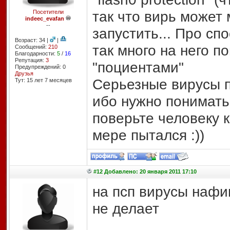
так что вирь может 
Посетители
indeec_evafan
--
запустить... Про сп
Возраст: 34 |
|
так много на него п
Сообщений:
210
Благодарности:
5
/
16
Репутация:
3
"поциентами"
Предупреждений: 0
Друзья
Серьезные вирусы 
Тут: 15 лет 7 месяцев
ибо нужно понимать 
поверьте человеку 
мере пытался :))
#12 Добавлено: 20 января 2011 17:10
на псп вирусы нафиг
не делает