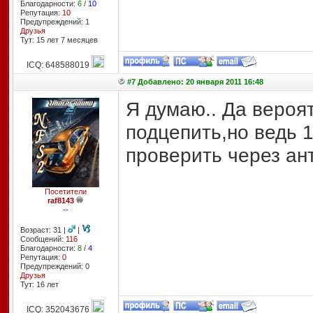
Благодарности:
6
/
10
Репутация:
10
Предупреждений: 1
Друзья
Тут: 15 лет 7 месяцев
ICQ: 648588019
#7 Добавлено: 20 января 2011 16:48
Я думаю.. Да вероя
подцепить,но ведь 1
проверить через ан
Посетители
raf8143
--
Возраст: 31 |
|
Сообщений:
116
Благодарности:
8
/
4
Репутация:
0
Предупреждений: 0
Друзья
Тут: 16 лет
ICQ: 352043676