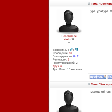
Тема: "Downgrad
ура! ура! ура! 
Посетители
slalix
--
Возраст: 27 |
|
Сообщений:
59
Благодарности:
0
/
2
Репутация:
2
Предупреждений: 2
Друзья
Тут: 16 лет 10 месяцев
Тема: "Как про
можеш обновит