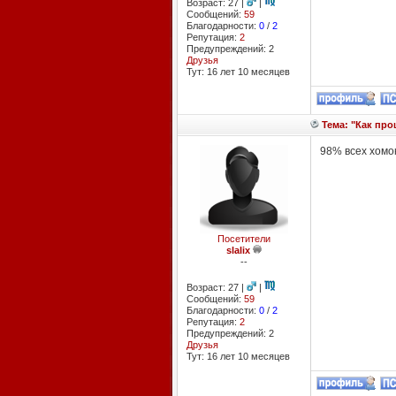
Возраст: 27 |
|
Сообщений:
59
Благодарности:
0
/
2
Репутация:
2
Предупреждений: 2
Друзья
Тут: 16 лет 10 месяцев
Тема: "Как про
98% всех хомо
Посетители
slalix
--
Возраст: 27 |
|
Сообщений:
59
Благодарности:
0
/
2
Репутация:
2
Предупреждений: 2
Друзья
Тут: 16 лет 10 месяцев