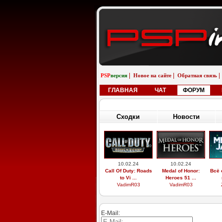
|
|
|
PSP
версия
Новое на сайте
Обратная связь
ГЛАВНАЯ
ЧАТ
ФОРУМ
Сходки
Новости
10.02.24
10.02.24
Call Of Duty: Roads
Medal of Honor:
Всё 
to Vi ...
Heroes 51 ...
VadimR03
VadimR03
E-Mail: