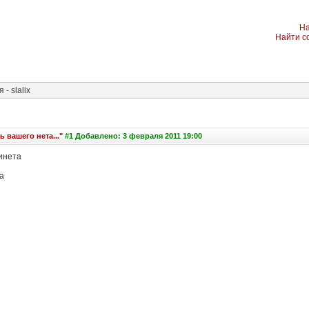
На
Найти с
- slalix
 вашего нета..."
#1 Добавлено: 3 февраля 2011 19:00
 инета
а