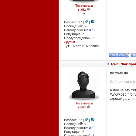
Посетители
slalix
--
Возраст: 27 |
|
Сообщений:
59
Благодарности:
0
/
2
Репутация:
2
Предупреждений: 2
Друзья
Тут: 16 лет 10 месяцев
Тема: "Как про
по ходу да
Добавлено спус
а лучше эту т
//www.pspinfo.r
сделай даун пр
Посетители
slalix
--
Возраст: 27 |
|
Сообщений:
59
Благодарности:
0
/
2
Репутация:
2
Предупреждений: 2