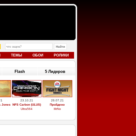
Ы
ТЕМЫ
ОБОИ
РОЛИКИ
Flash
5 Лидеров
21
23.10.21
26.07.21
a Jones
NFS Carbon (ULUS)
Пройдено
Ultra564
MrNo