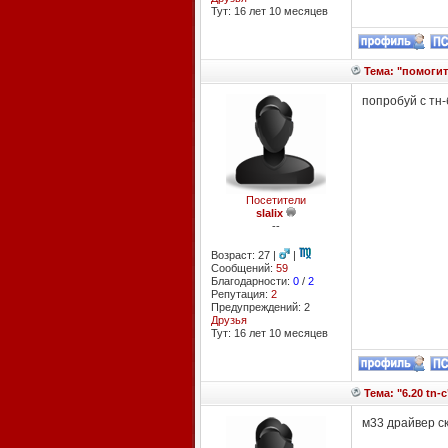
Тут: 16 лет 10 месяцев
Тема: "помогите
попробуй с тн-
Посетители
slalix
--
Возраст: 27 |
|
Сообщений:
59
Благодарности:
0
/
2
Репутация:
2
Предупреждений: 2
Друзья
Тут: 16 лет 10 месяцев
Тема: "6.20 tn-c
м33 драйвер с