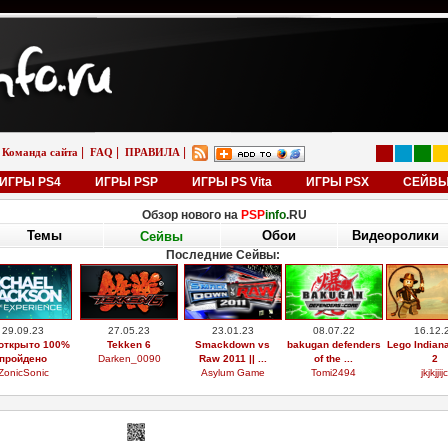
|
|
|
Команда сайта
FAQ
ПРАВИЛА
ИГРЫ PS4
ИГРЫ PSP
ИГРЫ PS Vita
ИГРЫ PSX
СЕЙВ
Обзор нового на
PSP
info
.RU
Темы
Обои
Видеоролики
Сейвы
Последние Сейвы:
29.09.23
27.05.23
23.01.23
08.07.22
16.12.
открыто 100%
Tekken 6
Smackdown vs
bakugan defenders
Lego Indian
пройдено
Darken_0090
Raw 2011 || ...
of the ...
2
ZonicSonic
Asylum Game
Tomi2494
jkjkjjijc