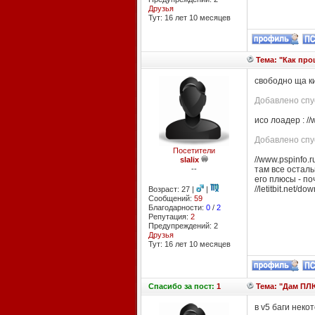
Друзья
Тут: 16 лет 10 месяцев
Тема: "Как про
свободно ща к
Добавлено спус
исо лоадер : 
Добавлено спус
Посетители
//www.pspinfo.r
slalix
--
там все осталь
его плюсы - по
//letitbit.net
Возраст: 27 |
|
Сообщений:
59
Благодарности:
0
/
2
Репутация:
2
Предупреждений: 2
Друзья
Тут: 16 лет 10 месяцев
Спасибо
за пост:
1
Тема: "Дам ПЛЮ
в v5 баги нек