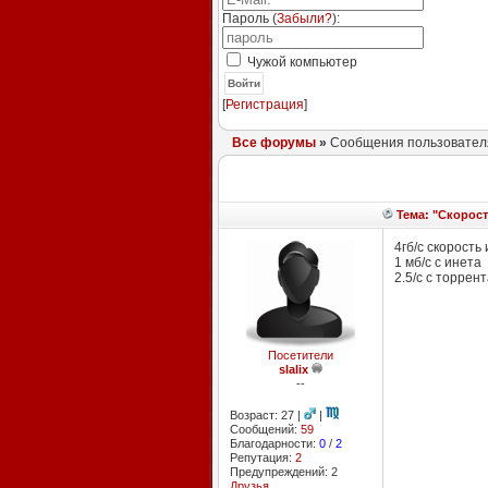
Пароль (
Забыли?
):
Чужой компьютер
Войти
[
Регистрация
]
Все форумы
»
Сообщения пользователя 
Тема: "Скорость
4гб/c скорость
1 мб/с с инета
2.5/с с торрент
Посетители
slalix
--
Возраст: 27 |
|
Сообщений:
59
Благодарности:
0
/
2
Репутация:
2
Предупреждений: 2
Друзья