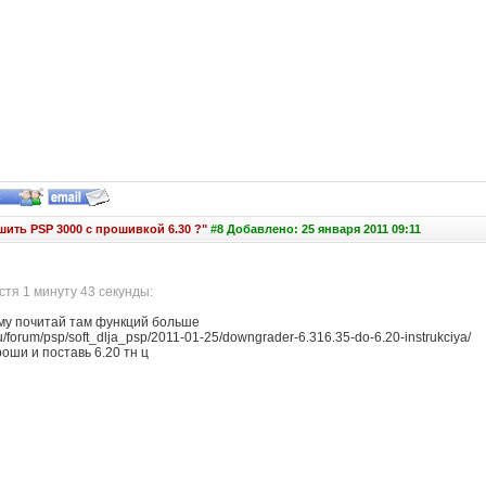
шить PSP 3000 с прошивкой 6.30 ?"
#8 Добавлено: 25 января 2011 09:11
тя 1 минуту 43 секунды:
ему почитай там функций больше
u/forum/psp/soft_dlja_psp/2011-01-25/downgrader-6.316.35-do-6.20-instrukciya/
оши и поставь 6.20 тн ц