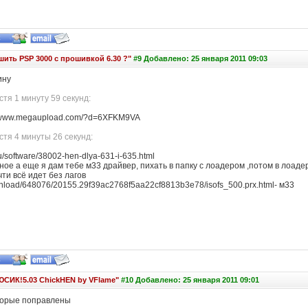
шить PSP 3000 с прошивкой 6.30 ?"
#9 Добавлено: 25 января 2011 09:03
ину
тя 1 минуту 59 секунд:
//www.megaupload.com/?d=6XFKM9VA
тя 4 минуты 26 секунд:
u/software/38002-hen-dlya-631-i-635.html
ное а еще я дам тебе м33 драйвер, пихать в папку с лоадером ,потом в лоад
чти всё идет без лагов
/download/648076/20155.29f39ac2768f5aa22cf8813b3e78/isofs_500.prx.html- м33
СИК!5.03 ChickHEN by VFlame"
#10 Добавлено: 25 января 2011 09:01
оторые поправлены