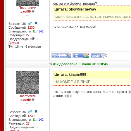
как ты его форматировал?
Посетители
Цитата: ShowMeTheWay
paul90
--
там не форматировать, там ннажно поставит
Возраст: 36 |
|
ну огласи же их. мы ждем!
Сообщений:
1230
Благодарности:
11
/
142
Репутация:
27
Предупреждений: 0
Друзья
Тут: 16 лет 6 месяцев
#12 Добавлено: 5 июля 2010 20:46
Цитата: kinarin999
НА КОМПЕ И В ПИХЕ
это ты карточку форматировал, а я говорю о 
и капс офф.
Посетители
paul90
--
Возраст: 36 |
|
Сообщений:
1230
Благодарности:
11
/
142
Репутация:
27
Предупреждений: 0