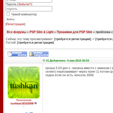
Пароль (
Забыли?
):
Чужой компьютер
Войти
[
Регистрация
]
Все форумы
»
PSP Slim & Light
»
Прошивки для PSP Slim
» проблема с 
Сейчас эту тему просматривают:
[требуется регистрация]
->
[требуется 
Гостей:
[требуется регистрация]
#1 Добавлено: 4 мая 2010 20:53
проша 5.03 gen-c. скачена вместе с чикеном с
селект) перескакивает через пункт (1 потом с
седна если он есть. консоль 3008.
Посетители
tushkan18102008
--