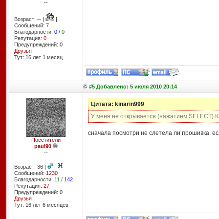
--
Возраст: -- |
|
Сообщений:
7
Благодарности:
0
/
0
Репутация:
0
Предупреждений: 0
Друзья
Тут: 16 лет 1 месяц
#5 Добавлено: 5 июля 2010 20:14
Цитата: kinarin999
У меня не открывается (нажатием SELECT).К
сначала посмотри не слетела ли прошивка. е
Посетители
paul90
--
Возраст: 36 |
|
Сообщений:
1230
Благодарности:
11
/
142
Репутация:
27
Предупреждений: 0
Друзья
Тут: 16 лет 6 месяцев