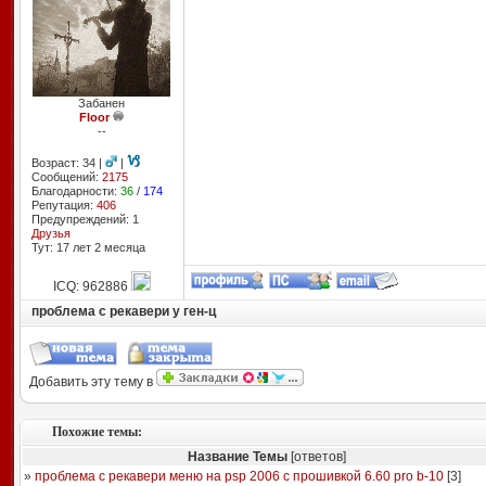
Забанен
Floor
--
Возраст: 34 |
|
Сообщений:
2175
Благодарности:
36
/
174
Репутация:
406
Предупреждений: 1
Друзья
Тут: 17 лет 2 месяцa
ICQ: 962886
проблема с рекавери у ген-ц
Добавить эту тему в
Похожие темы:
Название Темы
[ответов]
»
проблема с рекавери меню на psp 2006 с прошивкой 6.60 pro b-10
[
3
]