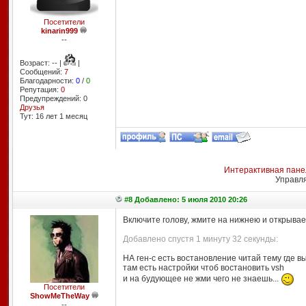
Посетители
kinarin999
--
Возраст: -- |
|
Сообщений:
7
Благодарности:
0
/
0
Репутация:
0
Предупреждений: 0
Друзья
Тут: 16 лет 1 месяц
Интерактивная пане
Управл
#8 Добавлено: 5 июля 2010 20:26
Включите голову, жмите на нижнею и открывае
Добавлено спустя 1 минуту 32 секунды:
НА ген-с есть востановление читай тему где в
там есть настройки чтоб востановить vsh
и на будующее не жми чего не знаешь...
Посетители
ShowMeTheWay
--