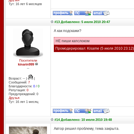
Друзья
Тут: 16 лет 6 месяцев
#13 Добавлено: 5 июля 2010 20:47
А как подскажи?
НЕ пиши капслоком
Промодерировал:
Kisame
(5 июля 2010 23:12)
Посетители
kinarin999
--
Возраст: -- |
|
Сообщений:
7
Благодарности:
0
/
0
Репутация:
0
Предупреждений: 0
Друзья
Тут: 16 лет 1 месяц
#14 Добавлено: 10 июля 2010 19:48
Автор решил проблему, тема закрыта.