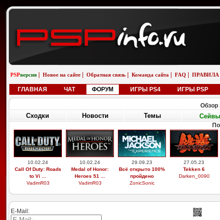
|
|
|
|
|
PSP
версия
Новое на сайте
Обратная связь
Команда сайта
FAQ
ПРАВИЛА
ГЛАВНАЯ
ЧАТ
ФОРУМ
ИГРЫ PS4
ИГРЫ PSP
Обзор 
Сходки
Новости
Темы
Сейв
По
10.02.24
10.02.24
29.09.23
27.05.23
Call Of Duty: Roads
Medal of Honor:
Всё открыто 100%
Tekken 6
to Vi ...
Heroes 51 ...
пройдено
Darken_0090
VadimR03
VadimR03
ZonicSonic
E-Mail: