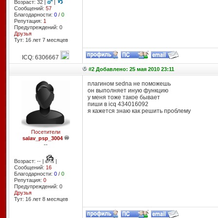
Возраст: 32 |
|
Сообщений:
57
Благодарности:
0
/
0
Репутация:
1
Предупреждений: 0
Друзья
Тут: 16 лет 7 месяцев
ICQ: 6306667
#2 Добавлено: 25 мая 2010 23:11
плагином sedna не поможешь
он выполняет иную функцию
у меня тоже такое бывает
пиши в icq 434016092
я кажется знаю как решить проблему
Посетители
salav_psp_3004
--
Возраст: -- |
|
Сообщений:
16
Благодарности:
0
/
0
Репутация:
0
Предупреждений: 0
Друзья
Тут: 16 лет 8 месяцев