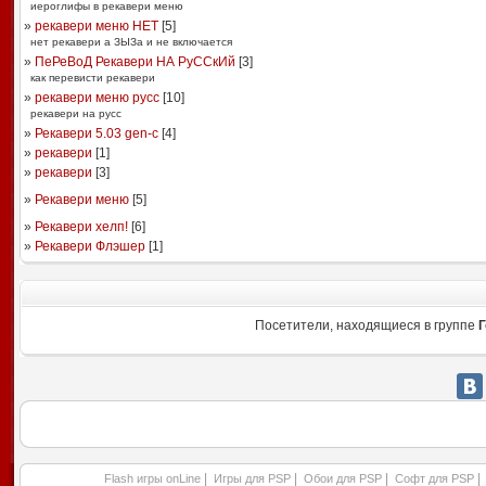
иероглифы в рекавери меню
»
рекавери меню НЕТ
[
5
]
нет рекавери а ЗЫЗа и не включается
»
ПеРеВоД Рекавери НА РуССкИй
[
3
]
как перевисти рекавери
»
рекавери меню русс
[
10
]
рекавери на русс
»
Рекавери 5.03 gen-c
[
4
]
»
рекавери
[
1
]
»
рекавери
[
3
]
»
Рекавери меню
[
5
]
»
Рекавери хелп!
[
6
]
»
Рекавери Флэшер
[
1
]
Посетители, находящиеся в группе
Г
|
|
|
|
Flash игры onLine
Игры для PSP
Обои для PSP
Софт для PSP