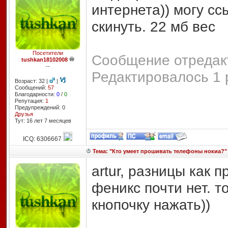
интернета)) могу с
скинуть. 22 мб вес
Посетители
Сообщение отредакт
tushkan18102008
--
Редактировалось 1 
Возраст: 32 |
|
Сообщений:
57
Благодарности:
0
/
0
Репутация:
1
Предупреждений: 0
Друзья
Тут: 16 лет 7 месяцев
ICQ: 6306667
Тема: "Кто умеет прошивать телефоны нокиа?"
artur, разницы как 
феникс почти нет. 
кнопочку нажать))