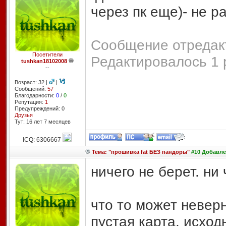
через пк еще)- не р
Сообщение отредакт
Посетители
Редактировалось 1 
tushkan18102008
--
Возраст: 32 |
|
Сообщений:
57
Благодарности:
0
/
0
Репутация:
1
Предупреждений: 0
Друзья
Тут: 16 лет 7 месяцев
ICQ: 6306667
Тема: "прошивка fat БЕЗ пандоры"
#10 Добавлен
ничего не берет. ни 
что то может невер
пустая карта, исход