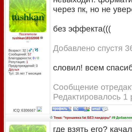
через пк, но не уве
без эффекта(((
Посетители
tushkan18102008
--
Добавлено спустя 3
Возраст: 32 |
|
Сообщений:
57
Благодарности:
0
/
0
Репутация:
1
словил! всем спасиб
Предупреждений: 0
Друзья
Тут: 16 лет 7 месяцев
Сообщение отредакт
Редактировалось 1 
ICQ: 6306667
Тема: "прошивка fat БЕЗ пандоры"
#9 Добавлено
где взять его? кача