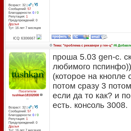
Возраст: 32 |
|
Сообщений:
57
Благодарности:
0
/
0
Репутация:
1
Предупреждений: 0
Друзья
Тут: 16 лет 7 месяцев
ICQ: 6306667
Тема: "проблема с рекавери у ген-ц"
#6 Добавле
проша 5.03 gen-c. с
любимого пспинфо))
(которое на кнопле 
потом сразу 3 пото
Посетители
если да то как? и п
tushkan18102008
--
есть. консоль 3008.
Возраст: 32 |
|
Сообщений:
57
Благодарности:
0
/
0
Репутация:
1
Предупреждений: 0
Друзья
Тут: 16 лет 7 месяцев