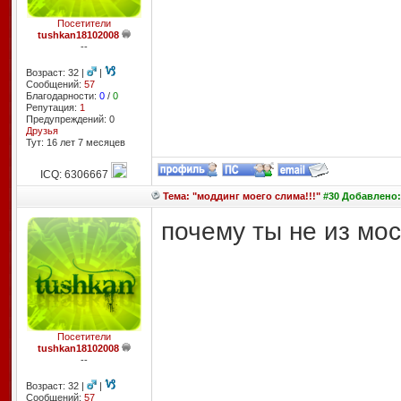
Посетители
tushkan18102008
--
Возраст: 32 |
|
Сообщений:
57
Благодарности:
0
/
0
Репутация:
1
Предупреждений: 0
Друзья
Тут: 16 лет 7 месяцев
ICQ: 6306667
Тема: "моддинг моего слима!!!"
#30 Добавлено: 
почему ты не из мос
Посетители
tushkan18102008
--
Возраст: 32 |
|
Сообщений:
57