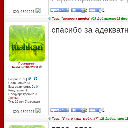
ICQ: 6306667
Тема: "вопрос к профи"
#27 Добавлено: 15 февр
спасибо за адекват
Посетители
tushkan18102008
--
Возраст: 32 |
|
Сообщений:
57
Благодарности:
0
/
0
Репутация:
1
Предупреждений: 0
Друзья
Тут: 16 лет 7 месяцев
ICQ: 6306667
Тема: "У кого какая мобила?"
#28 Добавлено: 11