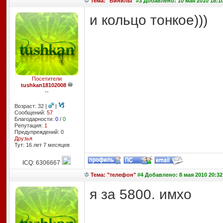
Тема: "Винилы"
#3 Добавлено: 10 мая 2010 18:1
и кольцо тонкое)))
Посетители
tushkan18102008
--
Возраст: 32 |
|
Сообщений:
57
Благодарности:
0
/
0
Репутация:
1
Предупреждений: 0
Друзья
Тут: 16 лет 7 месяцев
ICQ: 6306667
Тема: "телефон"
#4 Добавлено: 8 мая 2010 20:32
я за 5800. имхо