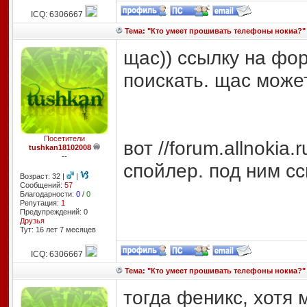
ICQ: 6306667
Тема: "Кто умеет прошивать телефоны нокиа?"
щас)) ссылку на фо
поискать. щас может
Посетители
вот //forum.allnokia
tushkan18102008
--
спойлер. под ним с
Возраст: 32 |
|
Сообщений:
57
Благодарности:
0
/
0
Репутация:
1
Предупреждений: 0
Друзья
Тут: 16 лет 7 месяцев
ICQ: 6306667
Тема: "Кто умеет прошивать телефоны нокиа?"
тогда феникс, хотя