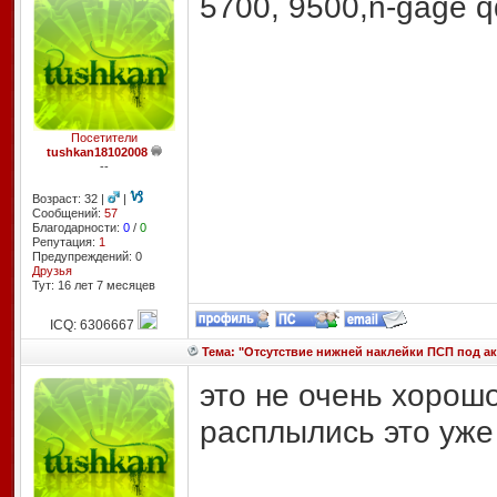
5700, 9500,n-gage q
Посетители
tushkan18102008
--
Возраст: 32 |
|
Сообщений:
57
Благодарности:
0
/
0
Репутация:
1
Предупреждений: 0
Друзья
Тут: 16 лет 7 месяцев
ICQ: 6306667
Тема: "Отсутствие нижней наклейки ПСП под а
это не очень хорош
расплылись это уже