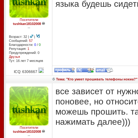
языка будешь сидет
Посетители
tushkan18102008
--
Возраст: 32 |
|
Сообщений:
57
Благодарности:
0
/
0
Репутация:
1
Предупреждений: 0
Друзья
Тут: 16 лет 7 месяцев
ICQ: 6306667
Тема: "Кто умеет прошивать телефоны нокиа?"
все зависет от нуж
поновее, но относит
можешь прошить. та
нажимать далее)))
Посетители
tushkan18102008
--