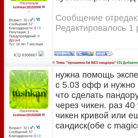
Посетители
tushkan18102008
--
Сообщение отредакт
Возраст: 32 |
|
Сообщений:
57
Редактировалось 1 
Благодарности:
0
/
0
Репутация:
1
Предупреждений: 0
Друзья
Тут: 16 лет 7 месяцев
ICQ: 6306667
Тема: "прошивка fat БЕЗ пандоры"
#11 Добавлен
нужна помощь экспе
с 5.03 офф и нужно
что сделать пандор
через чикен. раз 40
Посетители
чикен кривой или ещ
tushkan18102008
--
сандиск(обе c magic
Возраст: 32 |
|
Сообщений:
57
Благодарности:
0
/
0