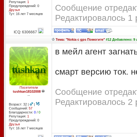
Репутация:
1
Сообщение отредакт
Предупреждений: 0
Друзья
Тут: 16 лет 7 месяцев
Редактировалось 1 
ICQ: 6306667
Тема: "Nokia с gps Помогите"
#12 Добавлено: 9 а
в мейл агент загнать
смарт версию ток. не
Посетители
Сообщение отредакт
tushkan18102008
--
Редактировалось 2 
Возраст: 32 |
|
Сообщений:
57
Благодарности:
0
/
0
Репутация:
1
Предупреждений: 0
Друзья
Тут: 16 лет 7 месяцев