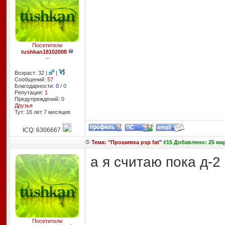
Посетители
tushkan18102008
--
Возраст: 32 |
|
Сообщений:
57
Благодарности:
0
/
0
Репутация:
1
Предупреждений: 0
Друзья
Тут: 16 лет 7 месяцев
ICQ: 6306667
Тема: "Прошивка psp fat"
#15 Добавлено: 25 мар
а я считаю пока д-2 
Посетители