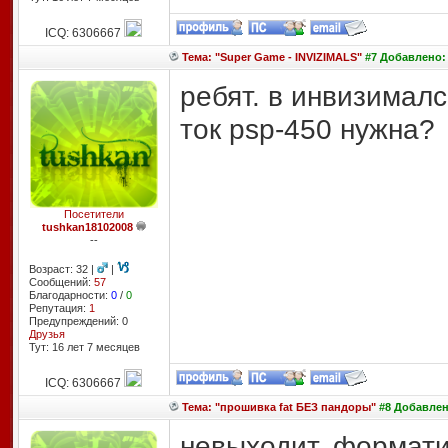
ICQ: 6306667
Тема: "Super Game - INVIZIMALS"
#7 Добавлено: 
ребят. в инвизималс
ток psp-450 нужна?
Посетители
tushkan18102008
--
Возраст: 32 |
|
Сообщений:
57
Благодарности:
0
/
0
Репутация:
1
Предупреждений: 0
Друзья
Тут: 16 лет 7 месяцев
ICQ: 6306667
Тема: "прошивка fat БЕЗ пандоры"
#8 Добавлено
невыходит. формати