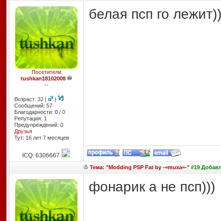
белая псп го лежит))
Посетители
tushkan18102008
--
Возраст: 32 |
|
Сообщений:
57
Благодарности:
0
/
0
Репутация:
1
Предупреждений: 0
Друзья
Тут: 16 лет 7 месяцев
ICQ: 6306667
Тема: "Modding PSP Fat by -=muxa=-"
#19 Добавле
фонарик а не псп)))