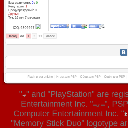
Благодарности:
0
/
0
Репутация:
1
Предупреждений: 0
Друзья
Тут: 16 лет 7 месяцев
ICQ: 6306667
««
»»
Назад
1
2
Далее
|
|
|
|
Flash игры onLine
Игры для PSP
Обои для PSP
Софт для PSP
"
" and "PlayStation" are re
Entertainment Inc. "
", PS
Computer Entertainment Inc. "
"Memory Stick Duo" logotype ar