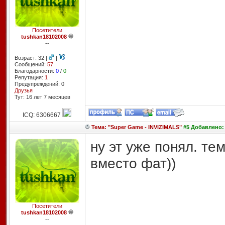
Посетители
tushkan18102008
--
Возраст: 32 |
|
Сообщений:
57
Благодарности:
0
/
0
Репутация:
1
Предупреждений: 0
Друзья
Тут: 16 лет 7 месяцев
ICQ: 6306667
Тема: "Super Game - INVIZIMALS"
#5 Добавлено: 
ну эт уже понял. те
вместо фат))
Посетители
tushkan18102008
--