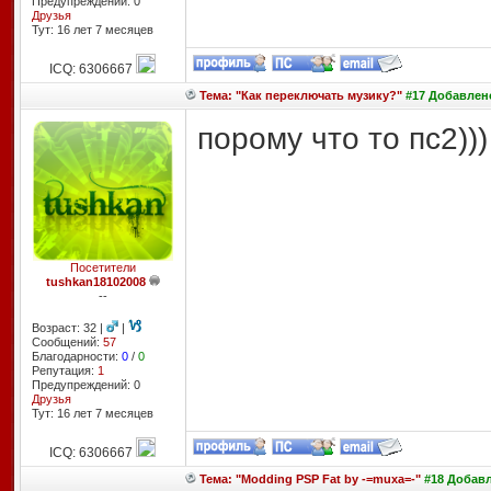
Предупреждений: 0
Друзья
Тут: 16 лет 7 месяцев
ICQ: 6306667
Тема: "Как переключать музику?"
#17 Добавлено
порому что то пс2)))
Посетители
tushkan18102008
--
Возраст: 32 |
|
Сообщений:
57
Благодарности:
0
/
0
Репутация:
1
Предупреждений: 0
Друзья
Тут: 16 лет 7 месяцев
ICQ: 6306667
Тема: "Modding PSP Fat by -=muxa=-"
#18 Добавле