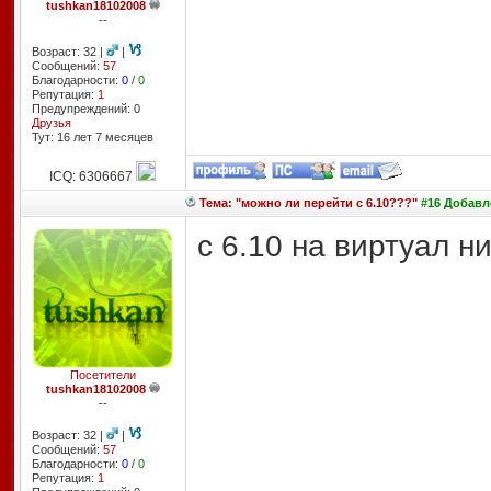
tushkan18102008
--
Возраст: 32 |
|
Сообщений:
57
Благодарности:
0
/
0
Репутация:
1
Предупреждений: 0
Друзья
Тут: 16 лет 7 месяцев
ICQ: 6306667
Тема: "можно ли перейти с 6.10???"
#16 Добавле
c 6.10 на виртуал ни
Посетители
tushkan18102008
--
Возраст: 32 |
|
Сообщений:
57
Благодарности:
0
/
0
Репутация:
1