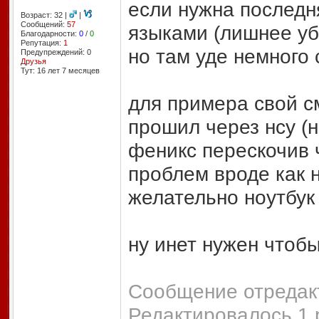
если нужна последн
Возраст: 32 |
|
Сообщений:
57
языками (лишнее уб
Благодарности:
0
/
0
Репутация:
1
но там уде немного 
Предупреждений: 0
Друзья
Тут: 16 лет 7 месяцев
для примера свой см
прошил через нсу (н
феникс перескочив ч
проблем вроде как 
желательно ноутбук
ну инет нужен чтоб
Сообщение отредакт
Редактировалось 1 