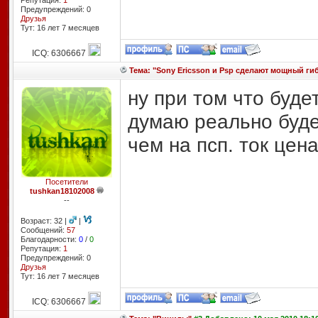
Репутация:
1
Предупреждений: 0
Друзья
Тут: 16 лет 7 месяцев
ICQ: 6306667
Тема: "Sony Ericsson и Psp сделают мощный ги
ну при том что буде
думаю реально буде
чем на псп. ток цен
Посетители
tushkan18102008
--
Возраст: 32 |
|
Сообщений:
57
Благодарности:
0
/
0
Репутация:
1
Предупреждений: 0
Друзья
Тут: 16 лет 7 месяцев
ICQ: 6306667