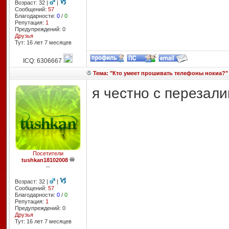
Возраст: 32 |
|
Сообщений:
57
Благодарности:
0
/
0
Репутация:
1
Предупреждений: 0
Друзья
Тут: 16 лет 7 месяцев
ICQ: 6306667
Тема: "Кто умеет прошивать телефоны нокиа?"
я честно с перезали
Посетители
tushkan18102008
--
Возраст: 32 |
|
Сообщений:
57
Благодарности:
0
/
0
Репутация:
1
Предупреждений: 0
Друзья
Тут: 16 лет 7 месяцев