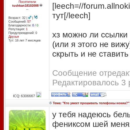
Посетители
[leech=//forum.allno
tushkan18102008
--
тут[/leech]
Возраст: 32 |
|
Сообщений:
57
Благодарности:
0
/
0
Репутация:
1
хз можно ли ссылки 
Предупреждений: 0
Друзья
Тут: 16 лет 7 месяцев
(или я этого не виж
скрыть и не ставить
Сообщение отредакт
Редактировалось 3 
ICQ: 6306667
Тема: "Кто умеет прошивать телефоны нокиа?"
у тебя надеюсь белы
фениксом шей меняя 