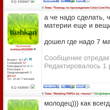
ICQ: 6306667
Тема: "Помощь по прохождению Crisis Core:Final
а че надо сделать,
материи еще и вещи
дошел где надо 7 м
Посетители
tushkan18102008
--
Сообщение отредакт
Возраст: 32 |
|
Сообщений:
57
Редактировалось 1 
Благодарности:
0
/
0
Репутация:
1
Предупреждений: 0
Друзья
Тут: 16 лет 7 месяцев
ICQ: 6306667
Тема: "Modding PSPGo by -=muxa=-"
#14 Добавле
молодец))) как всег