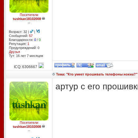
Посетители
tushkan18102008
--
Возраст: 32 |
|
Сообщений:
57
Благодарности:
0
/
0
Репутация:
1
Предупреждений: 0
Друзья
Тут: 16 лет 7 месяцев
ICQ: 6306667
Тема: "Кто умеет прошивать телефоны нокиа?"
артур с его прошивк
Посетители
tushkan18102008
--