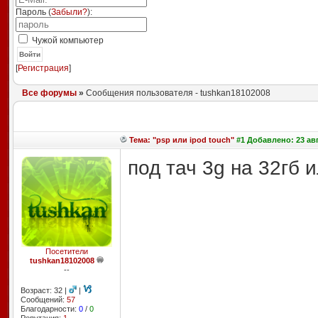
Пароль (
Забыли?
):
Чужой компьютер
Войти
[
Регистрация
]
Все форумы
»
Сообщения пользователя - tushkan18102008
Тема: "psp или ipod touch"
#1 Добавлено: 23 авг
под тач 3g на 32гб и
Посетители
tushkan18102008
--
Возраст: 32 |
|
Сообщений:
57
Благодарности:
0
/
0