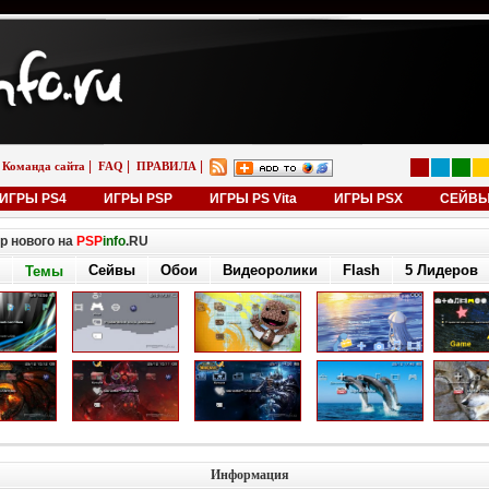
|
|
|
Команда сайта
FAQ
ПРАВИЛА
ИГРЫ PS4
ИГРЫ PSP
ИГРЫ PS Vita
ИГРЫ PSX
СЕЙВ
р нового на
PSP
info
.RU
Сейвы
Обои
Видеоролики
Flash
5 Лидеров
Темы
Информация