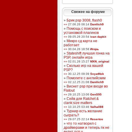
Свежее на форуме
»
Брик psp 3008, flash0
»»
27.06.26 08:14
Danilich9
»
Помощь с поиском и
установкой плагинов
»»
09.05.26 20:54
ivan dapkit
»
Микро сд карта не
работает
»»
30.04.26 18:58
Игорь
»
Stateshift лучшая гонка на
PSP, онлайн игра
»»
02.01.26 15:27
MXN_original
»
Сколько игр на вашей
PSP?
»»
30.12.25 09:39
SvyatNsk
»
Помогите с английским
»»
02.12.25 21:08
Danilich9
»
Виснет psp при входе во
Flatout
»»
29.10.25 13:06
GenS95
»
Сейв для Ratchet &
clank:size matters
»»
10.10.25 03:46
Valhall88
»
Турнир есть желание
сыграть?
»»
29.07.25 22:14
Resertos
»
что то натворил с
драйверами и теперь пк не
видит псп ч ...