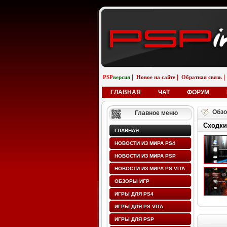
|
|
|
PSP
версия
Новое на сайте
Обратная связь
ГЛАВНАЯ
ЧАТ
ФОРУМ
Обзо
Главное меню
Сходки
ГЛАВНАЯ
НОВОСТИ ИЗ МИРА PS4
НОВОСТИ ИЗ МИРА PSP
НОВОСТИ ИЗ МИРА PS VITA
ОБЗОРЫ ИГР
ИГРЫ ДЛЯ PS4
ИГРЫ ДЛЯ PS VITA
ИГРЫ ДЛЯ PSP