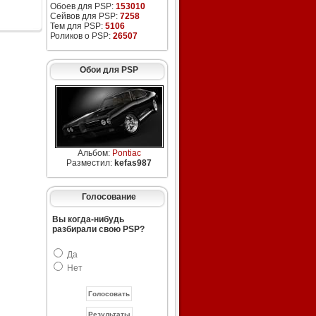
Обоев для PSP:
153010
Сейвов для PSP:
7258
Тем для PSP:
5106
Роликов о PSP:
26507
Обои для PSP
Альбом:
Pontiac
Разместил:
kefas987
Голосование
Вы когда-нибудь
разбирали свою PSP?
Да
Нет