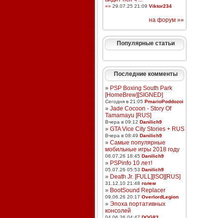
»»
29.07.25 21:09
Viktor234
на форум »»
Популярные статьи
Последние комменты
»
PSP Boxing South Park
[HomeBrew][SIGNED]
Сегодня в 21:05
PmarioPoddozoi
»
Jade Cocoon - Story Of
Tamamayu [RUS]
Вчера в 09:12
Danilich9
»
GTA Vice City Stories + RUS
Вчера в 08:49
Danilich9
»
Самые популярные
мобильные игры 2018 году
06.07.26 18:45
Danilich9
»
PSPinfo 10 лет!
05.07.26 05:53
Danilich9
»
Death Jr. [FULL][ISO][RUS]
31.12.10 21:48
голем
»
BootSound Replacer
09.06.26 20:17
OverlordLegion
»
Эпоха портативных
консолей
04.06.26 04:47
DOG83