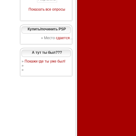
Показать все опросы
Купить/починить PSP
» Место
сдается
...
А тут ты был???
»
Покажи где ты уже был!
»
»