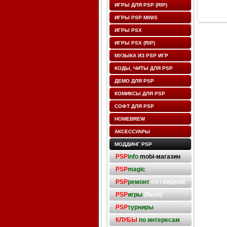
ИГРЫ ДЛЯ PSP (RIP)
ИГРЫ PSP MINIS
ИГРЫ PSX
ИГРЫ PSX (RIP)
МУЗЫКА ИЗ PSP ИГР
КОДЫ, ЧИТЫ ДЛЯ PSP
ДЕМО ДЛЯ PSP
КОМИКСЫ ДЛЯ PSP
СОФТ ДЛЯ PSP
HOMEBREW
АКСЕССУАРЫ
МОДДИНГ PSP
PSP
info
mobi-магазин
PSP
magic
PSP
ремонт
со скидкой!
PSP
игры
(flash)
PSP
турниры
КЛУБЫ
по интересам