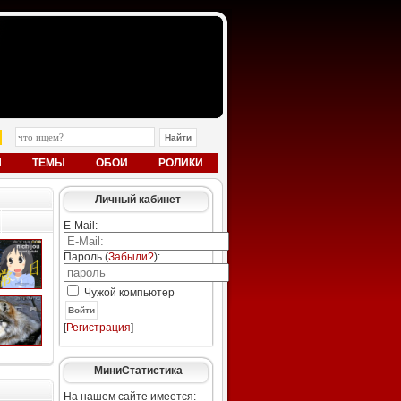
Ы
ТЕМЫ
ОБОИ
РОЛИКИ
Личный кабинет
E-Mail:
Пароль (
Забыли?
):
Чужой компьютер
Войти
[
Регистрация
]
МиниСтатистика
На нашем сайте имеется: