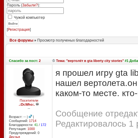
Пароль (
Забыли?
):
Чужой компьютер
Войти
[
Регистрация
]
Все форумы
»
Просмотр полученых благодарностей
Спасибо
за пост:
2
Тема: "вертолёт в gta liberty city stories"
#1 Доба
я прошел игру gta lib
нашел вертолета.он
каком-то месте. кто
Посетители
.:Dr.Who:.
--
Сообщение отредакт
Возраст: -- |
|
Редактировалось 1 
Сообщений:
1714
Благодарности:
41
/
172
Репутация:
1000
Предупреждений: 0
Друзья