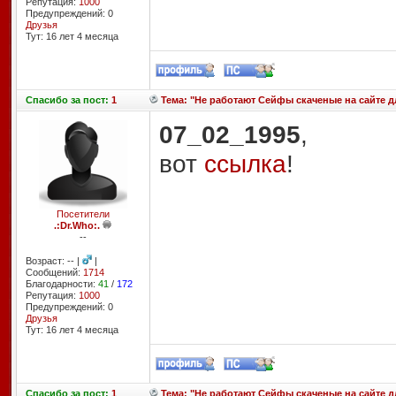
Репутация:
1000
Предупреждений: 0
Друзья
Тут: 16 лет 4 месяцa
Спасибо
за пост:
1
Тема: "Не работают Сейфы скаченые на сайте для
07_02_1995
,
вот
ссылка
!
Посетители
.:Dr.Who:.
--
Возраст: -- |
|
Сообщений:
1714
Благодарности:
41
/
172
Репутация:
1000
Предупреждений: 0
Друзья
Тут: 16 лет 4 месяцa
Спасибо
за пост:
1
Тема: "Не работают Сейфы скаченые на сайте для