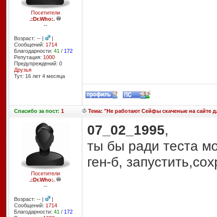
Посетители
.:Dr.Who:.
--
Возраст: -- |
|
Сообщений:
1714
Благодарности:
41
/
172
Репутация:
1000
Предупреждений: 0
Друзья
Тут: 16 лет 4 месяцa
Спасибо
за пост:
1
Тема: "Не работают Сейфы скаченые на сайте для
07_02_1995
,
ты бы ради теста мо
ген-б, запустить,сох
Посетители
.:Dr.Who:.
--
Возраст: -- |
|
Сообщений:
1714
Благодарности:
41
/
172