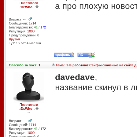
а про плохую новост
Посетители
.:Dr.Who:.
--
Возраст: -- |
|
Сообщений:
1714
Благодарности:
41
/
172
Репутация:
1000
Предупреждений: 0
Друзья
Тут: 16 лет 4 месяцa
Спасибо
за пост:
1
Тема: "Не работают Сейфы скаченые на сайте для
davedave
,
название скинул в л
Посетители
.:Dr.Who:.
--
Возраст: -- |
|
Сообщений:
1714
Благодарности:
41
/
172
Репутация:
1000
Предупреждений: 0