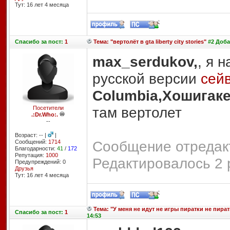
Тут: 16 лет 4 месяцa
Спасибо
за пост:
1
Тема: "вертолёт в gta liberty city stories"
#2 Доба
max_serdukov,
, я 
русской версии
сей
Columbia,Хошигак
там вертолет
Посетители
.:Dr.Who:.
--
Возраст: -- |
|
Сообщение отредакт
Сообщений:
1714
Благодарности:
41
/
172
Репутация:
1000
Редактировалось 2 
Предупреждений: 0
Друзья
Тут: 16 лет 4 месяцa
Тема: "У меня не идут не игры пиратки не пира
Спасибо
за пост:
1
14:53