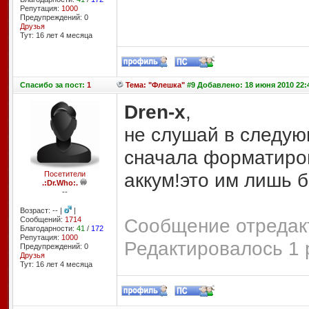
Репутация:
1000
Предупреждений: 0
Друзья
Тут: 16 лет 4 месяцa
Спасибо
за пост:
1
Тема: "Флешка"
#9 Добавлено: 18 июня 2010 22:
Dren-x
,
не слушай в следую
сначала форматиров
аккум!это им лишь б
Посетители
.:Dr.Who:.
--
Возраст: -- |
|
Сообщение отредакт
Сообщений:
1714
Благодарности:
41
/
172
Репутация:
1000
Редактировалось 1 
Предупреждений: 0
Друзья
Тут: 16 лет 4 месяцa