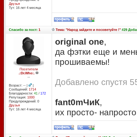
Друзья
Тут: 16 лет 4 месяцa
Спасибо
за пост:
1
Тема: "Народ зайдите и посоветуйте !"
#29 Добав
original one
,
да фэтки еще и мень
прошиваемы!
Посетители
.:Dr.Who:.
--
Добавлено спустя 55
Возраст: -- |
|
Сообщений:
1714
Благодарности:
41
/
172
Репутация:
1000
fant0mЧиК
,
Предупреждений: 0
Друзья
Тут: 16 лет 4 месяцa
их просто- напросто