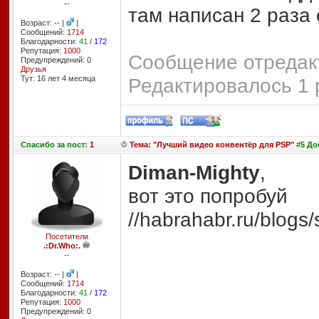
--
там написан 2 раза 
Возраст: -- |
|
Сообщений:
1714
Благодарности:
41
/
172
Репутация:
1000
Сообщение отредакт
Предупреждений: 0
Друзья
Тут: 16 лет 4 месяцa
Редактировалось 1 
Спасибо
за пост:
1
Тема: "Лучший видео конвентёр для PSP"
#5 Доб
Diman-Mighty
,
вот это попробуй
//habrahabr.ru/blogs/
Посетители
.:Dr.Who:.
--
Возраст: -- |
|
Сообщений:
1714
Благодарности:
41
/
172
Репутация:
1000
Предупреждений: 0