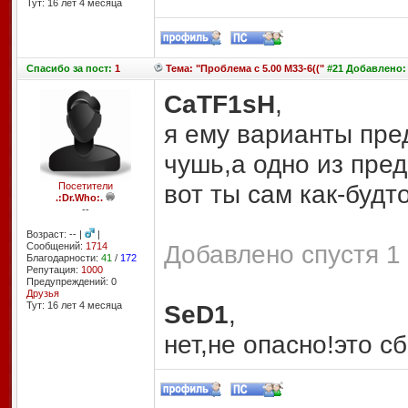
Тут: 16 лет 4 месяцa
Спасибо
за пост:
1
Тема: "Проблема с 5.00 M33-6(("
#21 Добавлено: 
CaTF1sH
,
я ему варианты пре
чушь,а одно из пре
вот ты сам как-будт
Посетители
.:Dr.Who:.
--
Возраст: -- |
|
Добавлено спустя 1 
Сообщений:
1714
Благодарности:
41
/
172
Репутация:
1000
Предупреждений: 0
Друзья
Тут: 16 лет 4 месяцa
SeD1
,
нет,не опасно!это с