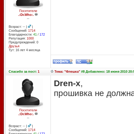
Посетители
.:Dr.Who:.
--
Возраст: -- |
|
Сообщений:
1714
Благодарности:
41
/
172
Репутация:
1000
Предупреждений: 0
Друзья
Тут: 16 лет 4 месяцa
Спасибо
за пост:
1
Тема: "Флешка"
#8 Добавлено: 18 июня 2010 20:
Dren-x
,
прошивка не должна
Посетители
.:Dr.Who:.
--
Возраст: -- |
|
Сообщений:
1714
Благодарности:
41
/
172