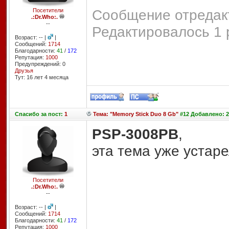
Сообщение отредакт
Посетители
.:Dr.Who:.
--
Редактировалось 1 
Возраст: -- |
|
Сообщений:
1714
Благодарности:
41
/
172
Репутация:
1000
Предупреждений: 0
Друзья
Тут: 16 лет 4 месяцa
Спасибо
за пост:
1
Тема: "Memory Stick Duo 8 Gb"
#12 Добавлено: 2
PSP-3008PB
,
эта тема уже устаре
Посетители
.:Dr.Who:.
--
Возраст: -- |
|
Сообщений:
1714
Благодарности:
41
/
172
Репутация:
1000