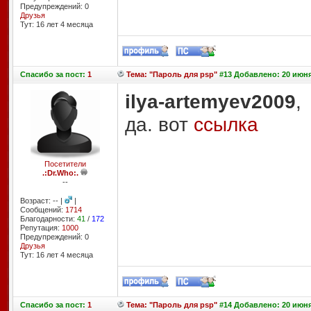
Предупреждений: 0
Друзья
Тут: 16 лет 4 месяцa
Спасибо
за пост:
1
Тема: "Пароль для psp"
#13 Добавлено: 20 июня
ilya-artemyev2009
,
да. вот
ссылка
Посетители
.:Dr.Who:.
--
Возраст: -- |
|
Сообщений:
1714
Благодарности:
41
/
172
Репутация:
1000
Предупреждений: 0
Друзья
Тут: 16 лет 4 месяцa
Спасибо
за пост:
1
Тема: "Пароль для psp"
#14 Добавлено: 20 июня