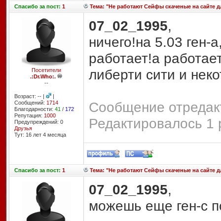
Спасибо
за пост:
1
Тема: "Не работают Сейфы скаченые на сайте для
07_02_1995
,
ничего!на 5.03 ген-а
работает!а работает
либерти сити и неко
Посетители
.:Dr.Who:.
--
Возраст: -- |
|
Сообщение отредакт
Сообщений:
1714
Благодарности:
41
/
172
Репутация:
1000
Редактировалось 1 
Предупреждений: 0
Друзья
Тут: 16 лет 4 месяцa
Спасибо
за пост:
1
Тема: "Не работают Сейфы скаченые на сайте для
07_02_1995
,
можешь еще ген-с п