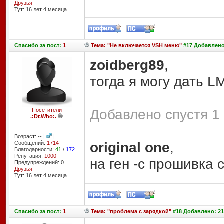
Друзья
Тут: 16 лет 4 месяцa
Спасибо
за пост:
1
Тема: "Не включается VSH меню"
#17 Добавлено:
zoidberg89
,
тогда я могу дать L
Добавлено спустя 1 
Посетители
.:Dr.Who:.
--
Возраст: -- |
|
original one
,
Сообщений:
1714
Благодарности:
41
/
172
Репутация:
1000
на ген -с прошивка 
Предупреждений: 0
Друзья
Тут: 16 лет 4 месяцa
Спасибо
за пост:
1
Тема: "проблема с зарядкой"
#18 Добавлено: 21