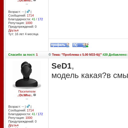
.:Dr.Who:.
--
Возраст: -- |
|
Сообщений:
1714
Благодарности:
41
/
172
Репутация:
1000
Предупреждений: 0
Друзья
Тут: 16 лет 4 месяцa
Спасибо
за пост:
1
Тема: "Проблема с 5.00 M33-6(("
#20 Добавлено: 
SeD1
,
модель какая?в смы
Посетители
.:Dr.Who:.
--
Возраст: -- |
|
Сообщений:
1714
Благодарности:
41
/
172
Репутация:
1000
Предупреждений: 0
Друзья