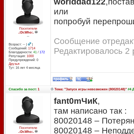
worlddad122
,постав
или
попробуй перепрош
Посетители
.:Dr.Who:.
--
Сообщение отредакт
Возраст: -- |
|
Редактировалось 2 
Сообщений:
1714
Благодарности:
41
/
172
Репутация:
1000
Предупреждений: 0
Друзья
Тут: 16 лет 4 месяцa
Спасибо
за пост:
1
Тема: "Запуск игры невозможен (80020148)"
#4 Д
fant0mЧиК
,
там написано так :
80020148 – Потеря
80020148 – Неподд
Посетители
.:Dr.Who:.