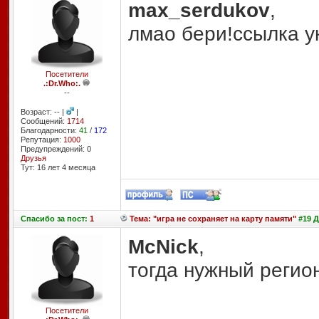
max_serdukov
,
лмао бери!ссылка у
Посетители
.:Dr.Who:.
--
Возраст: -- |
|
Сообщений:
1714
Благодарности:
41
/
172
Репутация:
1000
Предупреждений: 0
Друзья
Тут: 16 лет 4 месяцa
Спасибо
за пост:
1
Тема: "игра не сохраняет на карту памяти"
#19 Д
McNick
,
тогда нужный регион
Посетители