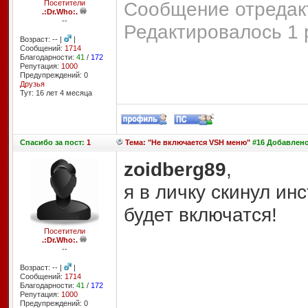
Сообщение отредакт
Посетители
.:Dr.Who:.
--
Редактировалось 1 
Возраст: -- |
|
Сообщений:
1714
Благодарности:
41
/
172
Репутация:
1000
Предупреждений: 0
Друзья
Тут: 16 лет 4 месяцa
Спасибо
за пост:
1
Тема: "Не включается VSH меню"
#16 Добавлено:
zoidberg89
,
я в личку скинул ин
будет включатся!
Посетители
.:Dr.Who:.
--
Возраст: -- |
|
Сообщений:
1714
Благодарности:
41
/
172
Репутация:
1000
Предупреждений: 0