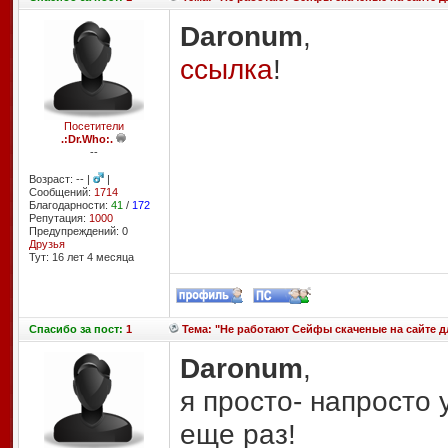
Daronum
,
ссылка
!
Посетители
.:Dr.Who:.
--
Возраст: -- |
|
Сообщений:
1714
Благодарности:
41
/
172
Репутация:
1000
Предупреждений: 0
Друзья
Тут: 16 лет 4 месяцa
Спасибо
за пост:
1
Тема: "Не работают Сейфы скаченые на сайте для
Daronum
,
я просто- напросто 
еще раз!