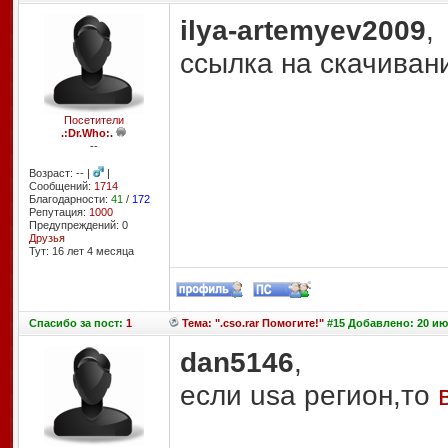
ilya-artemyev2009
,
ссылка на скачиван
Посетители
.:Dr.Who:.
--
Возраст: -- |
|
Сообщений:
1714
Благодарности:
41
/
172
Репутация:
1000
Предупреждений: 0
Друзья
Тут: 16 лет 4 месяцa
Спасибо
за пост:
1
Тема: ".cso.rar Помогите!"
#15 Добавлено: 20 июн
dan5146
,
если usa регион,то