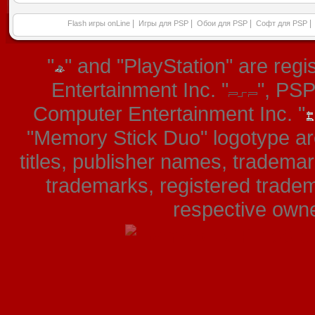
|
|
|
|
Flash игры onLine
Игры для PSP
Обои для PSP
Софт для PSP
"
" and "PlayStation" are re
Entertainment Inc. "
", PS
Computer Entertainment Inc. "
"Memory Stick Duo" logotype ar
titles, publisher names, tradema
trademarks, registered tradem
respective owner