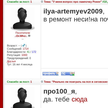
Спасибо
за пост:
1
Тема: "У меня вопрос про лампочку Power"
#10 
ilya-artemyev2009
,
в ремонт неси!на по
Посетители
.:Dr.Who:.
--
Возраст: -- |
|
Сообщений:
1714
Благодарности:
41
/
172
Репутация:
1000
Предупреждений: 0
Друзья
Тут: 16 лет 4 месяцa
Спасибо
за пост:
1
Тема: "Реально ли поиграть на псп в сеговские
про100_я
,
да. тебе
сюда