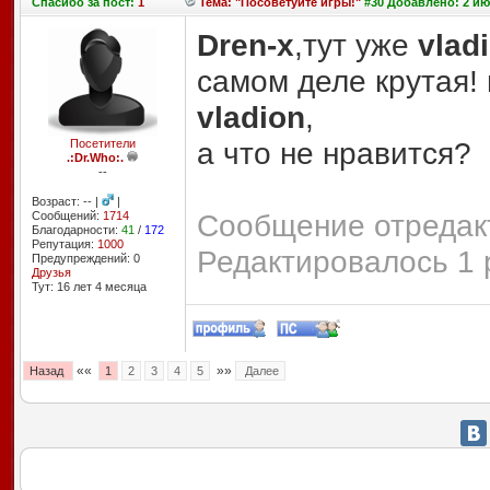
Спасибо
за пост:
1
Тема: "Посоветуйте игры!"
#30 Добавлено: 2 июл
Dren-x
,тут уже
vlad
самом деле крутая!
vladion
,
а что не нравится?
Посетители
.:Dr.Who:.
--
Возраст: -- |
|
Сообщение отредакт
Сообщений:
1714
Благодарности:
41
/
172
Репутация:
1000
Редактировалось 1 
Предупреждений: 0
Друзья
Тут: 16 лет 4 месяцa
««
»»
Назад
1
2
3
4
5
Далее