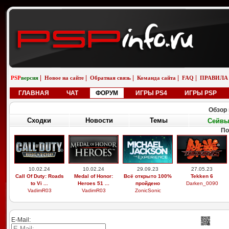
|
|
|
|
|
PSP
версия
Новое на сайте
Обратная связь
Команда сайта
FAQ
ПРАВИЛА
ГЛАВНАЯ
ЧАТ
ФОРУМ
ИГРЫ PS4
ИГРЫ PSP
Обзор 
Сходки
Новости
Темы
Сейв
По
10.02.24
10.02.24
29.09.23
27.05.23
Call Of Duty: Roads
Medal of Honor:
Всё открыто 100%
Tekken 6
to Vi ...
Heroes 51 ...
пройдено
Darken_0090
VadimR03
VadimR03
ZonicSonic
E-Mail: