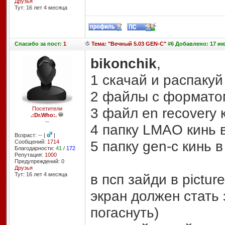
Друзья
Тут: 16 лет 4 месяцa
Спасибо
за пост:
1
Тема: "Вечный 5.03 GEN-C"
#6 Добавлено: 17 ию
bikonchik
,
1 скачай и распаку
2 файлы с форматом
3 файл en recovery 
Посетители
.:Dr.Who:.
--
4 папку LMAO кинь в
Возраст: -- |
|
5 папку gen-c кинь 
Сообщений:
1714
Благодарности:
41
/
172
Репутация:
1000
Предупреждений: 0
Друзья
Тут: 16 лет 4 месяцa
в псп зайди в pictu
экран должен стать
погаснуть)