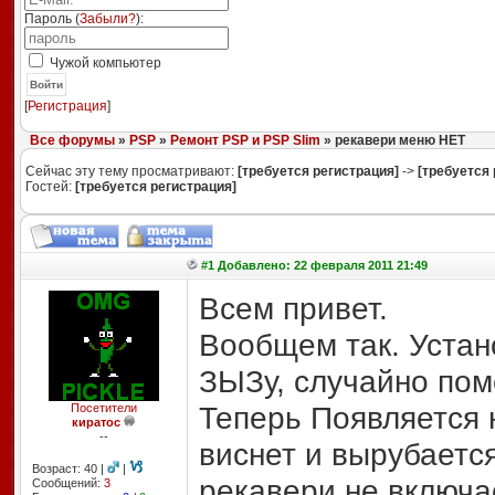
Пароль (
Забыли?
):
Чужой компьютер
Войти
[
Регистрация
]
Все форумы
»
PSP
»
Ремонт PSP и PSP Slim
» рекавери меню НЕТ
Сейчас эту тему просматривают:
[требуется регистрация]
->
[требуется 
Гостей:
[требуется регистрация]
#1 Добавлено: 22 февраля 2011 21:49
Всем привет.
Вообщем так. Устан
ЗЫЗу, случайно пом
Теперь Появляется н
Посетители
киратос
--
виснет и вырубается
Возраст: 40 |
|
рекавери не включае
Сообщений:
3