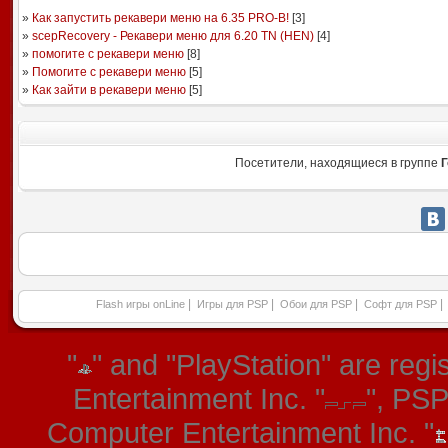
»
Как запустить рекавери меню на 6.35 PRO-B!
[
3
]
»
scepRecovery - Рекавери меню для 6.20 TN (HEN)
[
4
]
»
помогите с рекавери меню
[
8
]
»
Помогите с рекавери меню
[
5
]
»
Как зайти в рекавери меню
[
5
]
Посетители, находящиеся в группе
Г
|
|
|
|
Flash игры onLine
Игры для PSP
Обои для PSP
Софт для PSP
"
" and "PlayStation" are re
Entertainment Inc. "
", PS
Computer Entertainment Inc. "