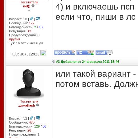
Посетители
4) и включаешь псп
nel))
--
если что, пиши в лс
Возраст: 30 |
|
Сообщений:
177
Благодарности:
2
/
13
Репутация:
13
Предупреждений: 0
Друзья
Тут: 16 лет 7 месяцев
ICQ: 387312923
#3 Добавлено: 24 февраля 2011 15:46
или такой вариант -
потом вставь. Должн
Посетители
димаflash
--
Возраст: 32 |
|
Сообщений:
470
Благодарности:
129
/
50
Репутация:
26
Предупреждений: 1