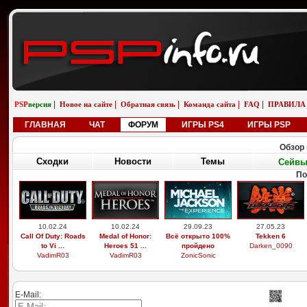
|
|
|
|
|
PSP
версия
Новое на сайте
Обратная связь
Команда сайта
FAQ
ПРАВИЛА
ГЛАВНАЯ
ЧАТ
ФОРУМ
ИГРЫ PS4
ИГРЫ PSP
Обзор 
Сходки
Новости
Темы
Сейв
По
10.02.24
10.02.24
29.09.23
27.05.23
Call Of Duty: Roads
Medal of Honor:
Всё открыто 100%
Tekken 6
to Vi ...
Heroes 51 ...
пройдено
Darken_0090
VadimR03
VadimR03
ZonicSonic
E-Mail: