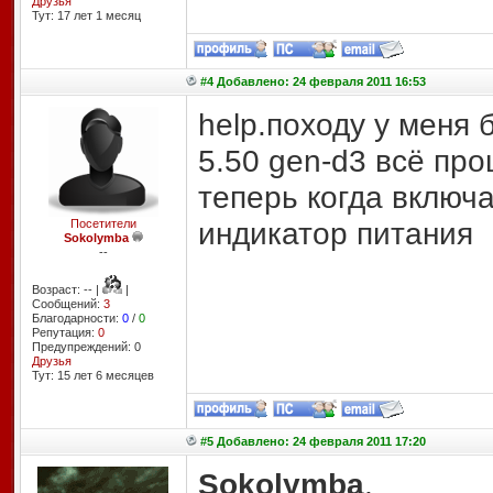
Друзья
Тут: 17 лет 1 месяц
#4 Добавлено: 24 февраля 2011 16:53
help.походу у меня 
5.50 gen-d3 всё про
теперь когда включа
индикатор питания
Посетители
Sokolymba
--
Возраст: -- |
|
Сообщений:
3
Благодарности:
0
/
0
Репутация:
0
Предупреждений: 0
Друзья
Тут: 15 лет 6 месяцев
#5 Добавлено: 24 февраля 2011 17:20
Sokolymba
,