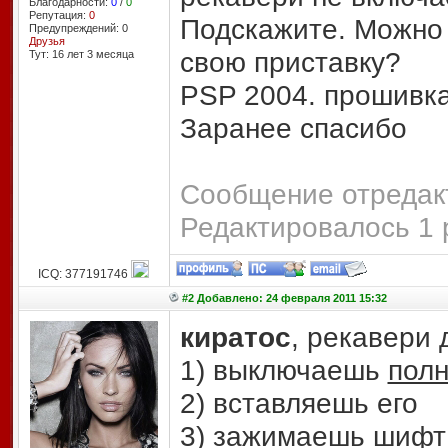
Благодарности:
0
/
0
Репутация:
0
Подскажите. Можно 
Предупреждений: 0
Друзья
свою приставку?
Тут: 16 лет 3 месяцa
PSP 2004. прошивка
Заранее спасибо
Сообщение отредакт
Редактировалось 1 
ICQ: 377191746
#2 Добавлено: 24 февраля 2011 15:32
киратос
, рекавери 
1) выключаешь
пол
2) вставляешь его
3) зажимаешь шифт