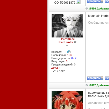
ICQ: 599661872
#5556 Добавлен
Mountain Herb 
Сообщение отр
Посетители
HeartHunter
--
Возраст: -- |
|
Сообщений:
163
Благодарности:
0
/
7
Репутация:
0
Предупреждений: 0
Друзья
Тут: 17 лет
#5557 Добавлен
подоходишь к 
мальеньких дин
Добавлено спус