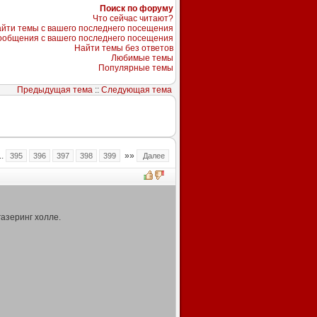
Поиск по форуму
Что сейчас читают?
йти темы с вашего последнего посещения
ообщения с вашего последнего посещения
Найти темы без ответов
Любимые темы
Популярные темы
Предыдущая тема
::
Следующая тема
..
»»
395
396
397
398
399
Далее
газеринг холле.