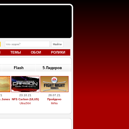
Ы
ТЕМЫ
ОБОИ
РОЛИКИ
Flash
5 Лидеров
21
23.10.21
26.07.21
a Jones
NFS Carbon (ULUS)
Пройдено
Ultra564
MrNo