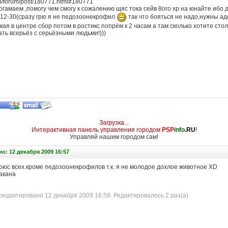
ru/forum/post/180771.html#180771
погамаем ,помогу чем смогу к сожалению щяс тока сейв 8ого хр на юнайте ибо 
к 12-30(сразу грю я не педозоонекрофил
так что бояться не надо,нужны а
ая в центре сбор потом в ростикс попрём к 2 часам а там сколько хотите сто
ть всерьёз с серьёзными людьми!)))
Загрузка...
Интерактивная панель управления городом
PSP
info
.RU
!
Управляй нашим городом сам!
о: 12 декабря 2009 16:57
боюс всех.кроме педозоонекрофилов т.к. я не молодое дохлое животное XD
акана
едактировано 12 декабря 2009 16:59. Редактировалось 2 раз(а)