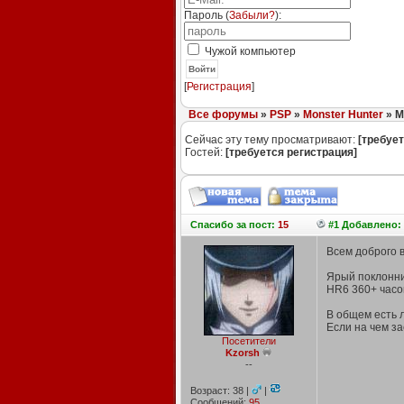
Пароль (
Забыли?
):
Чужой компьютер
Войти
[
Регистрация
]
Все форумы
»
PSP
»
Monster Hunter
» M
Сейчас эту тему просматривают:
[требует
Гостей:
[требуется регистрация]
Спасибо
за пост:
15
#1 Добавлено: 
Всем доброго в
Ярый поклонник
HR6 360+ часов
В общем есть л
Если на чем за
Посетители
Kzorsh
--
Возраст: 38 |
|
Сообщений:
95