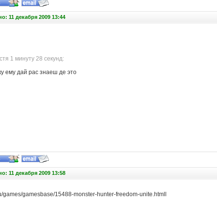
о: 11 декабря 2009 13:44
тя 1 минуту 28 секунд:
ку ему дай рас знаеш де это
о: 11 декабря 2009 13:58
ru/games/gamesbase/15488-monster-hunter-freedom-unite.htmll