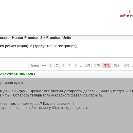
На
Найти с
onster Hunter Freedom 2 и Freedom Unite
ся регистрация]
->
[требуется регистрация]
««
...
.
Назад
1
2
3
4
5
369
370
371
372
373
28 октября 2007 05:03
ремени суток.
 данной игрухи. Прошел все миссии у старосты деревни (бабка у костра) и в 
 игры . Осталось теперь только красного фаталиса отркыть.
и тут поклонники игры :? Как впечатления ?
стряли - спрашивайте, помогу. Может видео сделаю.