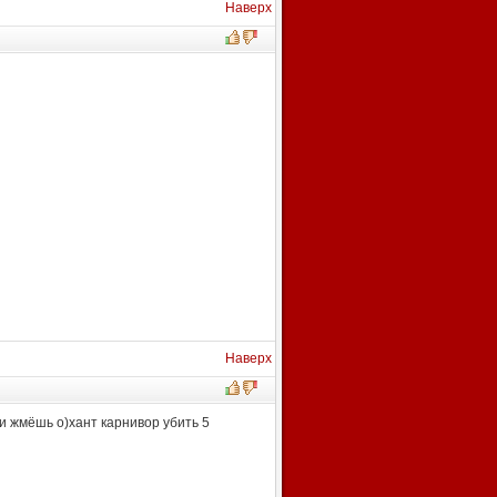
Наверх
Наверх
и жмёшь о)хант карнивор убить 5