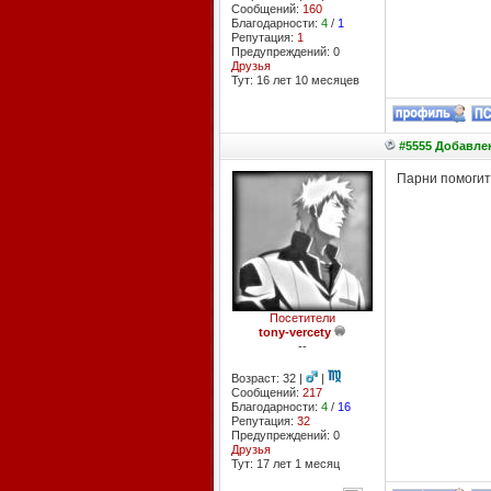
Сообщений:
160
Благодарности:
4
/
1
Репутация:
1
Предупреждений: 0
Друзья
Тут: 16 лет 10 месяцев
#5555 Добавлен
Парни помогите
Посетители
tony-vercety
--
Возраст: 32 |
|
Сообщений:
217
Благодарности:
4
/
16
Репутация:
32
Предупреждений: 0
Друзья
Тут: 17 лет 1 месяц