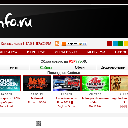
|
|
|
Команда сайта
FAQ
ПРАВИЛА
ИГРЫ PS4
ИГРЫ PSP
ИГРЫ PS Vita
ИГРЫ PSX
СЕЙВ
Обзор нового на
PSP
info
.RU
Темы
Обои
Видеоролики
Сейвы
Последние Сейвы:
29.09.23
27.05.23
23.01.23
08.07.22
16.12.
открыто 100%
Tekken 6
Smackdown vs
bakugan defenders
Lego Indian
пройдено
Darken_0090
Raw 2011 || ...
of the ...
2
ZonicSonic
Asylum Game
Tomi2494
jkjkjjijc