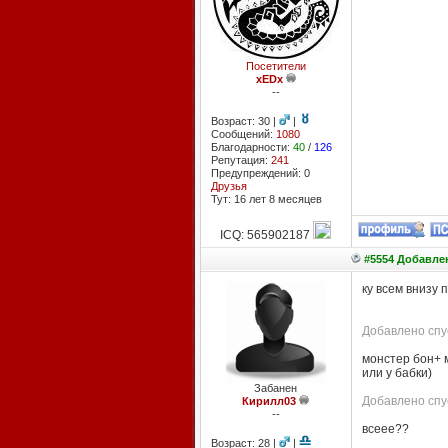
Посетители
xEDx
--
Возраст: 30 |
|
Сообщений:
1080
Благодарности:
40
/
126
Репутация:
241
Предупреждений: 0
Друзья
Тут: 16 лет 8 месяцев
ICQ: 565902187
#5554 Добавлен
ку всем внизу 
Добавлено спус
монстер бон+ м
или у бабки)
Забанен
Добавлено спус
Кирилл03
--
всеее??
Возраст: 28 |
|