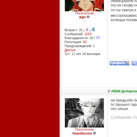
//www.pspinfo.
гоу на сходку 
те гоу завтра 
Посетители
места)пушкинск
lkjkl
хочецца погама
--
Возраст: 31 |
|
Сообщений:
1153
Благодарности:
58
/
77
Репутация:
63
Предупреждений: 1
Друзья
Тут: 17 лет 10 месяцев
#5558 Добавлен
не приду,ибо 
пс прошел тар
ппс обоих
Сообщение отр
Посетители
HeartHunter