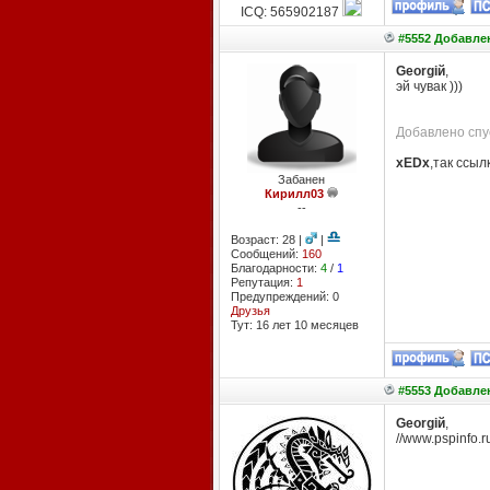
ICQ: 565902187
#5552 Добавлен
Georgiй
,
эй чувак )))
Добавлено спус
xEDx
,так ссыл
Забанен
Кирилл03
--
Возраст: 28 |
|
Сообщений:
160
Благодарности:
4
/
1
Репутация:
1
Предупреждений: 0
Друзья
Тут: 16 лет 10 месяцев
#5553 Добавлен
Georgiй
,
//www.pspinfo.