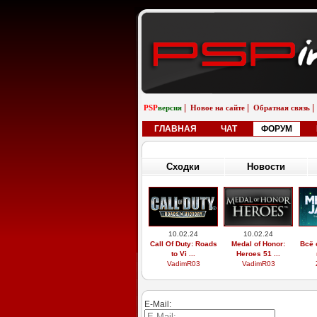
|
|
|
PSP
версия
Новое на сайте
Обратная связь
ГЛАВНАЯ
ЧАТ
ФОРУМ
Сходки
Новости
10.02.24
10.02.24
Call Of Duty: Roads
Medal of Honor:
Всё 
to Vi ...
Heroes 51 ...
VadimR03
VadimR03
E-Mail: