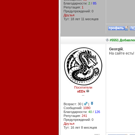
Благодарности:
2
/
85
Репутация:
1
Предупреждений: 0
Друзья
Тут: 18 лет 11 месяцев
#5551 Добавлен
Georgiй
,
На сайте есть!
Посетители
xEDx
--
Возраст: 30 |
|
Сообщений:
1080
Благодарности:
40
/
126
Репутация:
241
Предупреждений: 0
Друзья
Тут: 16 лет 8 месяцев