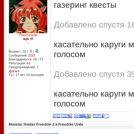
газеринг квесты
Добавлено спустя 16
Посетители
lkjkl
касательно каруги 
--
голосом
Возраст: 31 |
|
Сообщений:
1153
Благодарности:
58
/
77
Репутация:
63
Предупреждений: 1
Друзья
Добавлено спустя 39
Тут: 17 лет 10 месяцев
касательно каруги 
голосом
Monster Hunter Freedom 2 и Freedom Unite