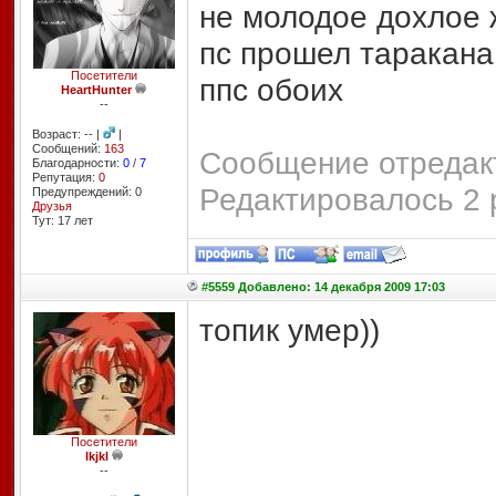
не молодое дохлое
пс прошел таракана
Посетители
ппс обоих
HeartHunter
--
Возраст: -- |
|
Сообщений:
163
Сообщение отредакт
Благодарности:
0
/
7
Репутация:
0
Редактировалось 2 
Предупреждений: 0
Друзья
Тут: 17 лет
#5559 Добавлено: 14 декабря 2009 17:03
топик умер))
Посетители
lkjkl
--