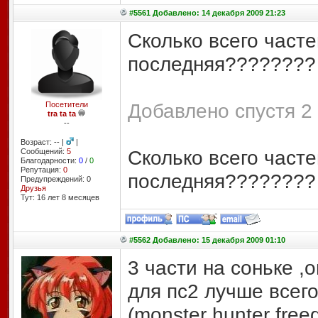
#5561 Добавлено: 14 декабря 2009 21:23
Сколько всего часте
последняя????????
Добавлено спустя 2 
Посетители
tra ta ta
--
Возраст: -- |
|
Сколько всего часте
Сообщений:
5
Благодарности:
0
/
0
Репутация:
0
последняя???????? 
Предупреждений: 0
Друзья
Тут: 16 лет 8 месяцев
#5562 Добавлено: 15 декабря 2009 01:10
3 части на соньке ,
для пс2 лучше всего
(monster hunter free