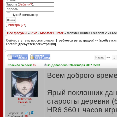
Пароль (
Забыли?
):
Чужой компьютер
Войти
[
Регистрация
]
Все форумы
»
PSP
»
Monster Hunter
» Monster Hunter Freedom 2 и Fre
Сейчас эту тему просматривают:
[требуется регистрация]
->
[требуется 
Гостей:
[требуется регистрация]
««
Назад
1
Спасибо
за пост:
15
#1 Добавлено: 28 октября 2007 05:03
Всем доброго време
Ярый поклонник дан
старосты деревни (б
Посетители
Kzorsh
--
HR6 360+ часов игры
Возраст: 38 |
|
Сообщений:
95