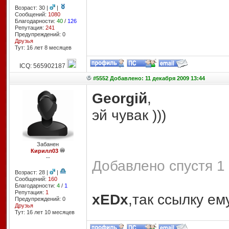
Возраст: 30 |
|
Сообщений:
1080
Благодарности:
40
/
126
Репутация:
241
Предупреждений: 0
Друзья
Тут: 16 лет 8 месяцев
ICQ: 565902187
#5552 Добавлено: 11 декабря 2009 13:44
Georgiй
,
эй чувак )))
Забанен
Кирилл03
--
Добавлено спустя 1 
Возраст: 28 |
|
Сообщений:
160
Благодарности:
4
/
1
Репутация:
1
xEDx
,так ссылку ем
Предупреждений: 0
Друзья
Тут: 16 лет 10 месяцев