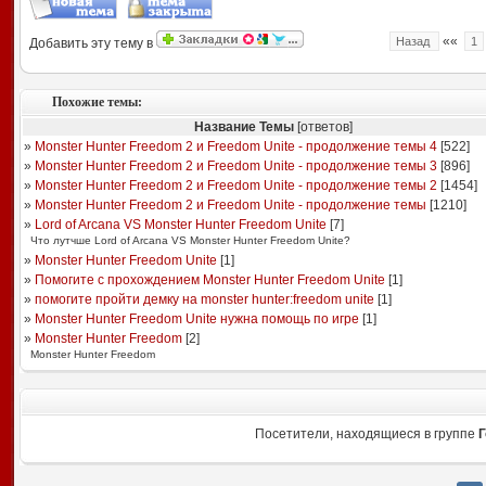
««
Назад
1
Добавить эту тему в
Похожие темы:
Название Темы
[ответов]
»
Monster Hunter Freedom 2 и Freedom Unite - продолжение темы 4
[
522
]
»
Monster Hunter Freedom 2 и Freedom Unite - продолжение темы 3
[
896
]
»
Monster Hunter Freedom 2 и Freedom Unite - продолжение темы 2
[
1454
]
»
Monster Hunter Freedom 2 и Freedom Unite - продолжение темы
[
1210
]
»
Lord of Arcana VS Monster Hunter Freedom Unite
[
7
]
Что лутчше Lord of Arcana VS Monster Hunter Freedom Unite?
»
Monster Hunter Freedom Unite
[
1
]
»
Помогите с прохождением Monster Hunter Freedom Unite
[
1
]
»
помогите пройти демку на monster hunter:freedom unite
[
1
]
»
Monster Hunter Freedom Unite нужна помощь по игре
[
1
]
»
Monster Hunter Freedom
[
2
]
Monster Hunter Freedom
Посетители, находящиеся в группе
Г