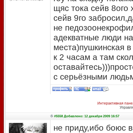
щяс тока сейв 8ого 
сейв 9го забросил,д
не педозоонекрофи
адекватные люди на
места)пушкинская в
к 2 часам а там ско
оставайтесь)))прос
с серьёзными людьм
Интерактивная пане
Управл
#5558 Добавлено: 12 декабря 2009 16:57
не приду,ибо боюс в