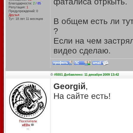
фаталиса отркыть.
Благодарности:
2
/
85
Репутация:
1
Предупреждений: 0
Друзья
В общем есть ли тут
Тут: 18 лет 11 месяцев
?
Если на чем застря
видео сделаю.
#5551 Добавлено: 11 декабря 2009 13:42
Georgiй
,
На сайте есть!
Посетители
xEDx
--