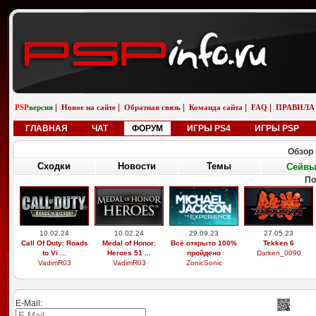
|
|
|
|
|
PSP
версия
Новое на сайте
Обратная связь
Команда сайта
FAQ
ПРАВИЛА
ГЛАВНАЯ
ЧАТ
ФОРУМ
ИГРЫ PS4
ИГРЫ PSP
Обзор 
Сходки
Новости
Темы
Сейв
П
29.03.26
19.02.26
01.01.26
01.01.26
Выдающиеся
Бугатти вейрон
saab 9-5 универсал
saab 9-5 универсал
звери, легоси ...
возле реки
aero
снег
M9xxsi
iosifreshetnik
saabinside
saabinside
E-Mail: