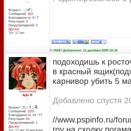
--
Возраст: -- |
|
Сообщений:
163
Благодарности:
0
/
7
Репутация:
0
Предупреждений: 0
Друзья
Тут: 17 лет
#5557 Добавлено: 12 декабря 2009 16:16
подоходишь к росто
в красный ящик(под
карнивор убить 5 м
Посетители
lkjkl
Добавлено спустя 2
--
Возраст: 31 |
|
Сообщений:
1153
Благодарности:
58
/
77
//www.pspinfo.ru/fo
Репутация:
63
Предупреждений: 1
Друзья
гоу на сходку погам
Тут: 17 лет 10 месяцев