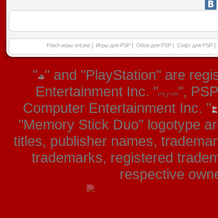
|
|
|
|
Flash игры onLine
Игры для PSP
Обои для PSP
Софт для PSP
"
" and "PlayStation" are re
Entertainment Inc. "
", PS
Computer Entertainment Inc. "
"Memory Stick Duo" logotype ar
titles, publisher names, tradema
trademarks, registered tradem
respective owner