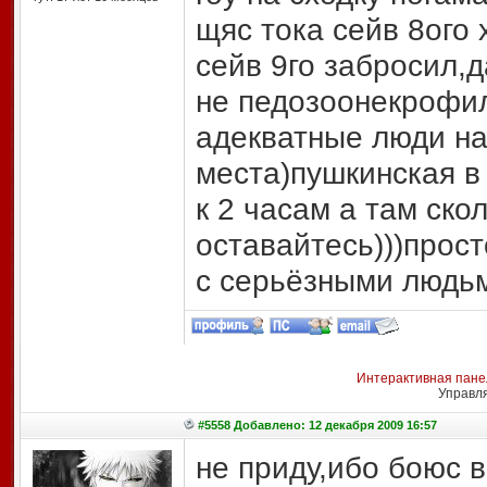
щяс тока сейв 8ого 
сейв 9го забросил,д
не педозоонекрофи
адекватные люди на
места)пушкинская в
к 2 часам а там ско
оставайтесь)))прос
с серьёзными людьм
Интерактивная пане
Управл
#5558 Добавлено: 12 декабря 2009 16:57
не приду,ибо боюс в