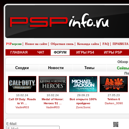
|
|
|
|
|
PSP
версия
Новое на сайте
Обратная связь
Команда сайта
FAQ
ПРАВИЛА
ГЛАВНАЯ
ЧАТ
ФОРУМ
ИГРЫ PS4
ИГРЫ PSP
Обзор 
Сходки
Новости
Темы
Сейв
По
10.02.24
10.02.24
29.09.23
27.05.23
Call Of Duty: Roads
Medal of Honor:
Всё открыто 100%
Tekken 6
to Vi ...
Heroes 51 ...
пройдено
Darken_0090
VadimR03
VadimR03
ZonicSonic
E-Mail: