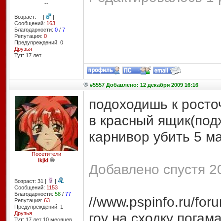
--
Возраст: -- |
|
Сообщений:
163
Благодарности:
0
/
7
Репутация:
0
Предупреждений: 0
Друзья
Тут: 17 лет
#5557 Добавлено: 12 декабря 2009 16:16
подоходишь к росто
в красный ящик(под
карнивор убить 5 м
Посетители
lkjkl
Добавлено спустя 2
--
Возраст: 31 |
|
Сообщений:
1153
Благодарности:
58
/
77
//www.pspinfo.ru/fo
Репутация:
63
Предупреждений: 1
Друзья
гоу на сходку погам
Тут: 17 лет 10 месяцев