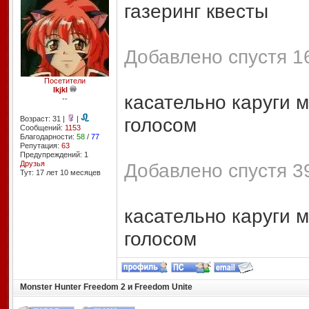
газеринг квесты
Добавлено спустя 16
Посетители
lkjkl
касательно каруги 
--
голосом
Возраст: 31 |
|
Сообщений:
1153
Благодарности:
58
/
77
Репутация:
63
Предупреждений: 1
Друзья
Добавлено спустя 39
Тут: 17 лет 10 месяцев
касательно каруги 
голосом
Monster Hunter Freedom 2 и Freedom Unite