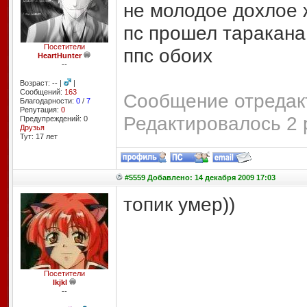
не молодое дохлое
пс прошел таракана
Посетители
ппс обоих
HeartHunter
--
Возраст: -- |
|
Сообщений:
163
Сообщение отредакт
Благодарности:
0
/
7
Репутация:
0
Редактировалось 2 
Предупреждений: 0
Друзья
Тут: 17 лет
#5559 Добавлено: 14 декабря 2009 17:03
топик умер))
Посетители
lkjkl
--