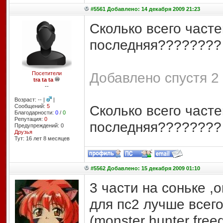
#5561 Добавлено: 14 декабря 2009 21:23
Сколько всего часте
последняя????????
Добавлено спустя 2 
Посетители
tra ta ta
--
Возраст: -- |
|
Сколько всего часте
Сообщений:
5
Благодарности:
0
/
0
Репутация:
0
последняя???????? 
Предупреждений: 0
Друзья
Тут: 16 лет 8 месяцев
#5562 Добавлено: 15 декабря 2009 01:10
3 части на соньке ,
для пс2 лучше всего
(monster hunter free