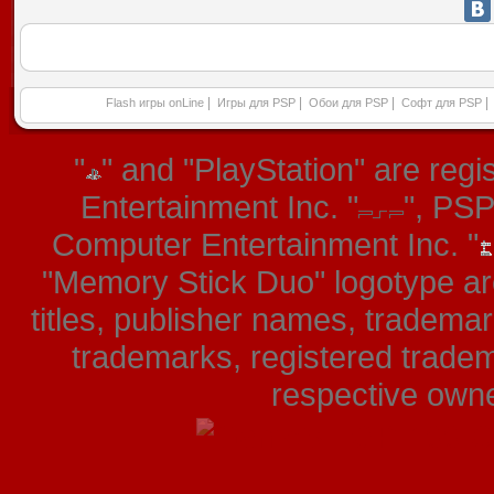
|
|
|
|
Flash игры onLine
Игры для PSP
Обои для PSP
Софт для PSP
"
" and "PlayStation" are re
Entertainment Inc. "
", PS
Computer Entertainment Inc. "
"Memory Stick Duo" logotype ar
titles, publisher names, tradema
trademarks, registered tradem
respective owner