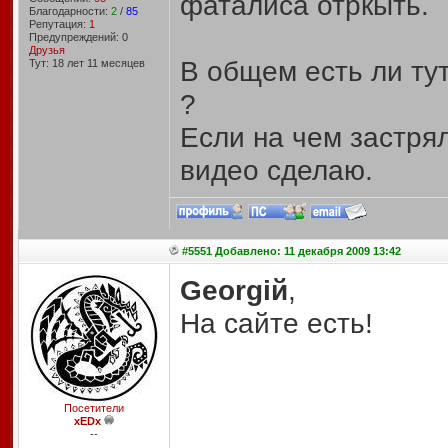
фаталиса отркыть.
Благодарности:
2
/
85
Репутация:
1
Предупреждений: 0
Друзья
В общем есть ли тут
Тут: 18 лет 11 месяцев
?
Если на чем застря
видео сделаю.
#5551 Добавлено: 11 декабря 2009 13:42
Georgiй
,
На сайте есть!
Посетители
xEDx
--