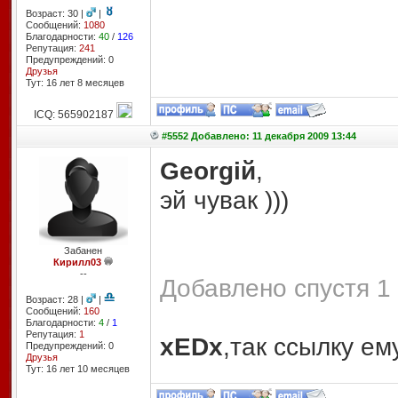
Возраст: 30 |
|
Сообщений:
1080
Благодарности:
40
/
126
Репутация:
241
Предупреждений: 0
Друзья
Тут: 16 лет 8 месяцев
ICQ: 565902187
#5552 Добавлено: 11 декабря 2009 13:44
Georgiй
,
эй чувак )))
Забанен
Кирилл03
--
Добавлено спустя 1 
Возраст: 28 |
|
Сообщений:
160
Благодарности:
4
/
1
Репутация:
1
xEDx
,так ссылку ем
Предупреждений: 0
Друзья
Тут: 16 лет 10 месяцев