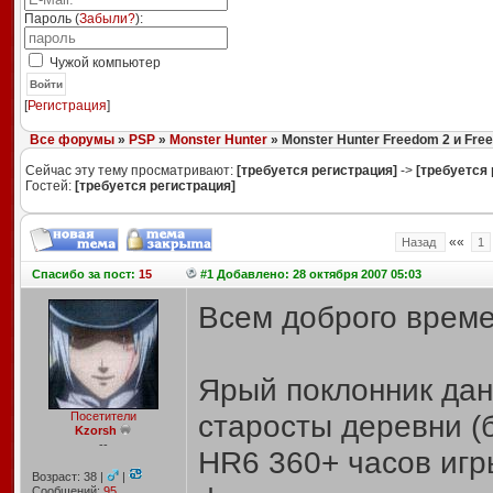
Пароль (
Забыли?
):
Чужой компьютер
Войти
[
Регистрация
]
Все форумы
»
PSP
»
Monster Hunter
» Monster Hunter Freedom 2 и Fre
Сейчас эту тему просматривают:
[требуется регистрация]
->
[требуется 
Гостей:
[требуется регистрация]
««
Назад
1
Спасибо
за пост:
15
#1 Добавлено: 28 октября 2007 05:03
Всем доброго време
Ярый поклонник дан
старосты деревни (б
Посетители
Kzorsh
--
HR6 360+ часов игры
Возраст: 38 |
|
Сообщений:
95