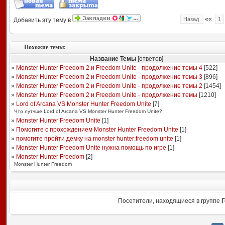
««
Назад
1
Добавить эту тему в
Похожие темы:
Название Темы
[ответов]
»
Monster Hunter Freedom 2 и Freedom Unite - продолжение темы 4
[
522
]
»
Monster Hunter Freedom 2 и Freedom Unite - продолжение темы 3
[
896
]
»
Monster Hunter Freedom 2 и Freedom Unite - продолжение темы 2
[
1454
]
»
Monster Hunter Freedom 2 и Freedom Unite - продолжение темы
[
1210
]
»
Lord of Arcana VS Monster Hunter Freedom Unite
[
7
]
Что лутчше Lord of Arcana VS Monster Hunter Freedom Unite?
»
Monster Hunter Freedom Unite
[
1
]
»
Помогите с прохождением Monster Hunter Freedom Unite
[
1
]
»
помогите пройти демку на monster hunter:freedom unite
[
1
]
»
Monster Hunter Freedom Unite нужна помощь по игре
[
1
]
»
Monster Hunter Freedom
[
2
]
Monster Hunter Freedom
Посетители, находящиеся в группе
Г