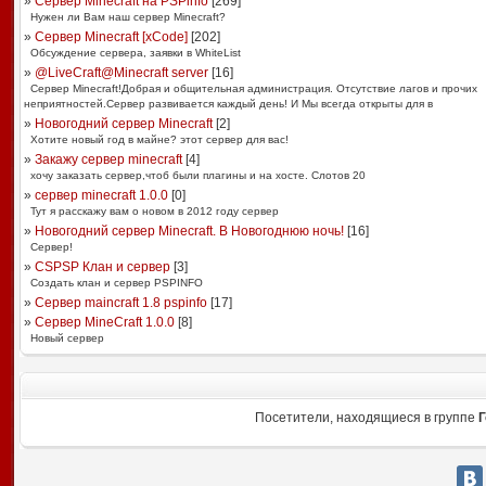
»
Сервер Minecraft на PSPinfo
[
269
]
Нужен ли Вам наш сервер Minecraft?
»
Сервер Minecraft [xCode]
[
202
]
Обсуждение сервера, заявки в WhiteList
»
@LiveCraft@Minecraft server
[
16
]
Сервер Minecraft!Добрая и общительная администрация. Отсутствие лагов и прочих
неприятностей.Сервер развивается каждый день! И Мы всегда открыты для в
»
Новогодний сервер Minecraft
[
2
]
Хотите новый год в майне? этот сервер для вас!
»
Закажу сервер minecraft
[
4
]
хочу заказать сервер,чтоб были плагины и на хосте. Слотов 20
»
сервер minecraft 1.0.0
[
0
]
Тут я расскажу вам о новом в 2012 году сервер
»
Новогодний сервер Minecraft. В Новогоднюю ночь!
[
16
]
Сервер!
»
CSPSP Клан и сервер
[
3
]
Создать клан и сервер PSPINFO
»
Сервер maincraft 1.8 pspinfo
[
17
]
»
Сервер MineCraft 1.0.0
[
8
]
Новый сервер
Посетители, находящиеся в группе
Г