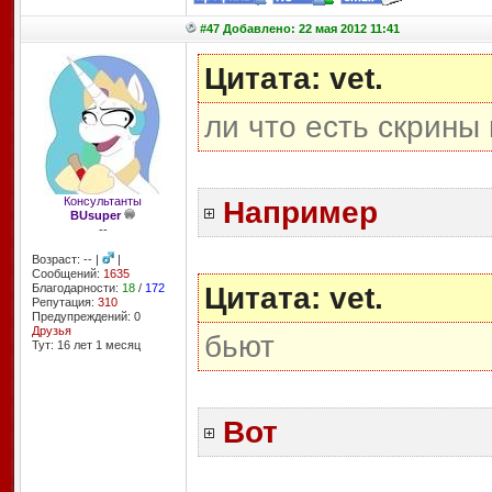
#47 Добавлено: 22 мая 2012 11:41
Цитата: vet.
ли что есть скрины
Консультанты
Например
BUsuper
--
Возраст: -- |
|
Сообщений:
1635
Цитата: vet.
Благодарности:
18
/
172
Репутация:
310
Предупреждений: 0
Друзья
бьют
Тут: 16 лет 1 месяц
Вот