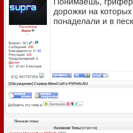
Понимаешь, гриферы
дорожки на которых 
понаделали и в пес
Посетители
Supra
--
Возраст: 30 |
|
Сообщений:
336
Благодарности:
8
/
42
Репутация:
101
Предупреждений: 0
Друзья
Тут: 15 лет 8 месяцев
ICQ: 607707354
[Обсуждение] Сервер MineCraft'а PSPinfo.RU
Добавить эту тему в
Похожие темы:
Название Темы
[ответов]