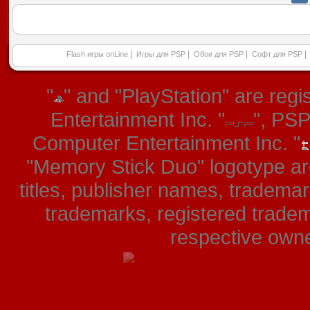
|
|
|
|
Flash игры onLine
Игры для PSP
Обои для PSP
Софт для PSP
"
" and "PlayStation" are re
Entertainment Inc. "
", PS
Computer Entertainment Inc. "
"Memory Stick Duo" logotype ar
titles, publisher names, tradema
trademarks, registered tradem
respective owner