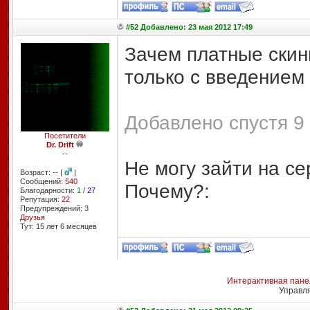
#52 Добавлено: 23 мая 2012 17:49
Зачем платные скины
только с введением
Добавлено спустя 9 
Посетители
Dr. Drift
--
Не могу зайти на се
Возраст: -- |
|
Сообщений:
540
Почему?:
Благодарности:
1
/
27
Репутация:
22
Предупреждений: 3
Друзья
Тут: 15 лет 6 месяцев
Интерактивная пане
Управл