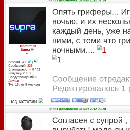
#53 Добавлено: 31 мая 2012 09:35
Опять гриферы... Иг
ночью, и их несколь
каждый день, уже н
ними, с теми что гр
Посетители
ночными....
Supra
--
Возраст: 30 |
|
Сообщений:
336
Благодарности:
8
/
42
Репутация:
101
Сообщение отредакт
Предупреждений: 0
Друзья
Тут: 15 лет 8 месяцев
Редактировалось 1 
ICQ: 607707354
#54 Добавлено: 31 мая 2012 09:39
Согласен с супрой ,
вырубать! мало ли к