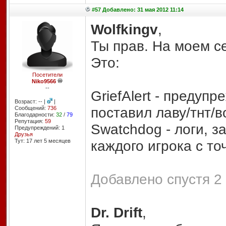
#57 Добавлено: 31 мая 2012 11:14
Wolfkingv
,
Ты прав. На моем се
Это:
Посетители
Niko9566
--
GriefAlert - предупр
Возраст: -- |
|
поставил лаву/тнт/в
Сообщений:
736
Благодарности:
32
/
79
Репутация:
59
Swatchdog - логи, 
Предупреждений: 1
Друзья
Тут: 17 лет 5 месяцев
каждого игрока с то
Добавлено спустя 2 
Dr. Drift
,