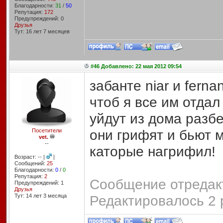
Благодарности:
31
/
50
Репутация:
172
Предупреждений: 0
Друзья
Тут: 16 лет 7 месяцев
#46 Добавлено: 22 мая 2012 09:54
забанте niar и fern
чтоб я все им отдал
уйдут из дома разбе
они грифят и бьют 
Посетители
vet.
--
каторые нагрифил!
Возраст: -- |
|
Сообщений:
25
Благодарности:
0
/
0
Репутация:
2
Сообщение отредакт
Предупреждений: 1
Друзья
Тут: 14 лет 3 месяцa
Редактировалось 2 