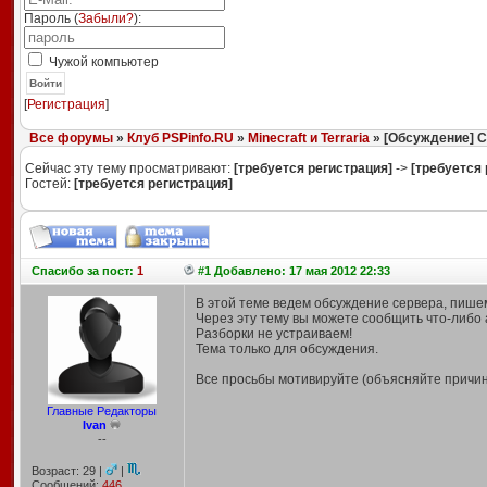
Пароль (
Забыли?
):
Чужой компьютер
Войти
[
Регистрация
]
Все форумы
»
Клуб PSPinfo.RU
»
Minecraft и Terraria
» [Обсуждение] С
Сейчас эту тему просматривают:
[требуется регистрация]
->
[требуется 
Гостей:
[требуется регистрация]
Спасибо
за пост:
1
#1 Добавлено: 17 мая 2012 22:33
В этой теме ведем обсуждение сервера, пише
Через эту тему вы можете сообщить что-либо
Разборки не устраиваем!
Тема только для обсуждения.
Все просьбы мотивируйте (объясняйте причин
Главные Редакторы
Ivan
--
Возраст: 29 |
|
Сообщений:
446