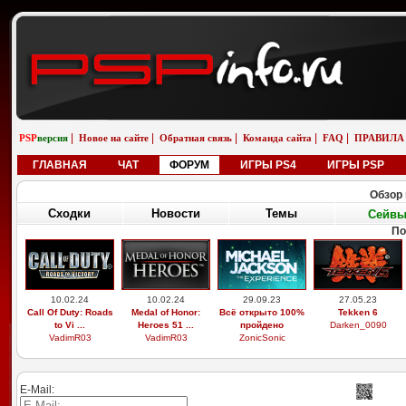
|
|
|
|
|
PSP
версия
Новое на сайте
Обратная связь
Команда сайта
FAQ
ПРАВИЛА
ГЛАВНАЯ
ЧАТ
ФОРУМ
ИГРЫ PS4
ИГРЫ PSP
Обзор 
Сходки
Новости
Темы
Сейв
По
10.02.24
10.02.24
29.09.23
27.05.23
Call Of Duty: Roads
Medal of Honor:
Всё открыто 100%
Tekken 6
to Vi ...
Heroes 51 ...
пройдено
Darken_0090
VadimR03
VadimR03
ZonicSonic
E-Mail: