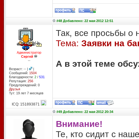
#48 Добавлено: 22 мая 2012 12:51
Так, все просьбы о 
Тема:
Заявки на ба
Администратор
Сергей
--
А в этой теме обс
Возраст: -- |
|
Сообщений:
1504
Благодарности:
2
/
531
Репутация:
256
Предупреждений: 0
Друзья
Тут: 19 лет 7 месяцев
ICQ: 151893871
#49 Добавлено: 22 мая 2012 20:34
Внимание!
Те, кто сидит с наш