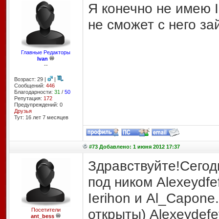
Я конечно не имею I
не сможет с него за
Главные Редакторы
Ivan
--
Возраст: 29 |
|
Сообщений:
446
Благодарности:
31
/
50
Репутация:
172
Предупреждений: 0
Друзья
Тут: 16 лет 7 месяцев
#73 Добавлено: 1 июня 2012 17:37
Здравствуйте!Сегод
под ником Alexeydf
Ierihon и Al_Capone
открыты) Alexeydefe
Посетители
ant_bess