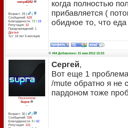
когда полностью по
vanya8282
--
прибавляется
(
потом
Возраст: 29 |
|
Сообщений:
628
обидное то, что еда
Благодарности:
73
/
19
Репутация:
32
Предупреждений: 1
Друзья
Тут: 18 лет 6 месяцев
#64 Добавлено: 31 мая 2012 15:53
Сергей
,
Вот еще 1 проблема,
/mute обратно я не с
пардоном тоже пробы
Посетители
Supra
--
Возраст: 30 |
|
Сообщений:
336
Благодарности:
8
/
42
Репутация:
101