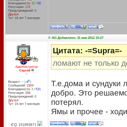
Благодарности:
31
/
50
Репутация:
172
Предупреждений: 0
Друзья
Тут: 16 лет 7 месяцев
#61 Добавлено: 31 мая 2012 15:27
Цитата: -=Supra=-
ломают не только д
Администратор
Сергей
--
Т.е.дома и сундуки 
Возраст: -- |
|
Сообщений:
1504
Благодарности:
2
/
531
добро. Это решаемо
Репутация:
256
Предупреждений: 0
потерял.
Друзья
Тут: 19 лет 7 месяцев
Ямы и прочее - ходи
ICQ: 151893871