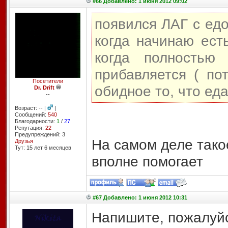
#66 Добавлено: 1 июня 2012 09:02
появился ЛАГ с едо
когда начинаю ест
когда полностью
прибавляется ( по
Посетители
обидное то, что ед
Dr. Drift
--
Возраст: -- |
|
Сообщений:
540
Благодарности:
1
/
27
Репутация:
22
Предупреждений: 3
На самом деле такое
Друзья
Тут: 15 лет 6 месяцев
вполне помогает
#67 Добавлено: 1 июня 2012 10:31
Напишите, пожалуйс