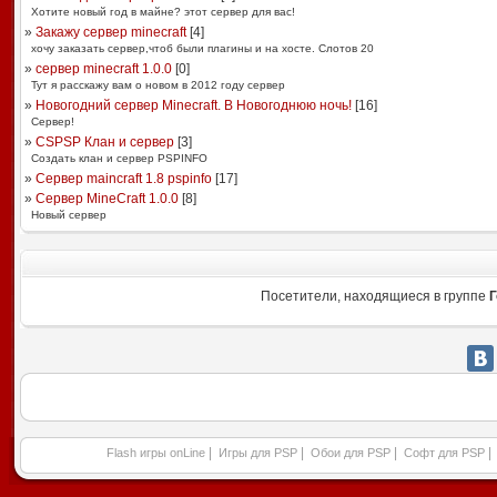
Хотите новый год в майне? этот сервер для вас!
»
Закажу сервер minecraft
[
4
]
хочу заказать сервер,чтоб были плагины и на хосте. Слотов 20
»
сервер minecraft 1.0.0
[
0
]
Тут я расскажу вам о новом в 2012 году сервер
»
Новогодний сервер Minecraft. В Новогоднюю ночь!
[
16
]
Сервер!
»
CSPSP Клан и сервер
[
3
]
Создать клан и сервер PSPINFO
»
Сервер maincraft 1.8 pspinfo
[
17
]
»
Сервер MineCraft 1.0.0
[
8
]
Новый сервер
Посетители, находящиеся в группе
Г
|
|
|
|
Flash игры onLine
Игры для PSP
Обои для PSP
Софт для PSP