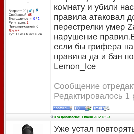
--
комнату и убили на
Возраст: 29 |
|
правила атаковал до
Сообщений:
65
Благодарности:
0
/
2
Репутация:
2
перестрелки умер Z
Предупреждений: 0
Друзья
нарушение правил.В
Тут: 17 лет 6 месяцев
если бы грифера на
правила да и бан по
Lemon_Ice
Сообщение отредакт
Редактировалось 1 
#74 Добавлено: 1 июня 2012 18:23
Уже устал повторять