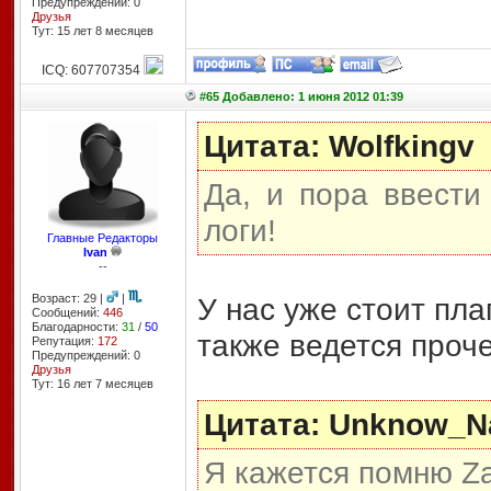
Предупреждений: 0
Друзья
Тут: 15 лет 8 месяцев
ICQ: 607707354
#65 Добавлено: 1 июня 2012 01:39
Цитата: Wolfkingv
Да, и пора ввести
логи!
Главные Редакторы
Ivan
--
Возраст: 29 |
|
У нас уже стоит пла
Сообщений:
446
Благодарности:
31
/
50
также ведется проч
Репутация:
172
Предупреждений: 0
Друзья
Тут: 16 лет 7 месяцев
Цитата: Unknow_
Я кажется помню Zac