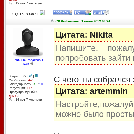
Тут: 19 лет 7 месяцев
ICQ: 151893871
#70 Добавлено: 1 июня 2012 16:24
Цитата: Nikita
Напишите, пожал
попробовать зайти н
Главные Редакторы
Ivan
--
Возраст: 29 |
|
С чего ты собрался
Сообщений:
446
Благодарности:
31
/
50
Репутация:
172
Цитата: artemmin
Предупреждений: 0
Друзья
Тут: 16 лет 7 месяцев
Настройте,пожалуй
можно было просты