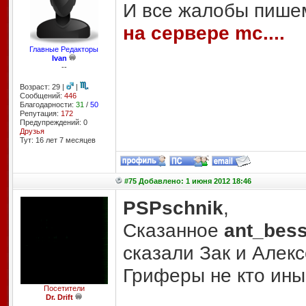
И все жалобы пише
на сервере mc....
Главные Редакторы
Ivan
--
Возраст: 29 |
|
Сообщений:
446
Благодарности:
31
/
50
Репутация:
172
Предупреждений: 0
Друзья
Тут: 16 лет 7 месяцев
#75 Добавлено: 1 июня 2012 18:46
PSPschnik
,
Сказанное
ant_bes
сказали Зак и Алекс
Гриферы не кто иные
Посетители
Dr. Drift