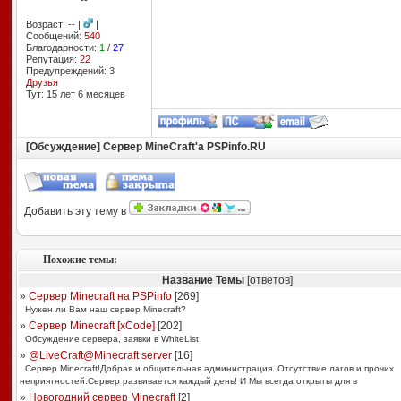
--
Возраст: -- |
|
Сообщений:
540
Благодарности:
1
/
27
Репутация:
22
Предупреждений: 3
Друзья
Тут: 15 лет 6 месяцев
[Обсуждение] Сервер MineCraft'а PSPinfo.RU
Добавить эту тему в
Похожие темы:
Название Темы
[ответов]
»
Сервер Minecraft на PSPinfo
[
269
]
Нужен ли Вам наш сервер Minecraft?
»
Сервер Minecraft [xCode]
[
202
]
Обсуждение сервера, заявки в WhiteList
»
@LiveCraft@Minecraft server
[
16
]
Сервер Minecraft!Добрая и общительная администрация. Отсутствие лагов и прочих
неприятностей.Сервер развивается каждый день! И Мы всегда открыты для в
»
Новогодний сервер Minecraft
[
2
]