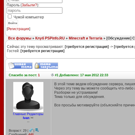
Пароль (
Забыли?
):
Чужой компьютер
Войти
[
Регистрация
]
Все форумы
»
Клуб PSPinfo.RU
»
Minecraft и Terraria
» [Обсуждение] С
Сейчас эту тему просматривают:
[требуется регистрация]
->
[требуется 
Гостей:
[требуется регистрация]
Спасибо
за пост:
1
#1 Добавлено: 17 мая 2012 22:33
В этой теме ведем обсуждение сервера, пише
Через эту тему вы можете сообщить что-либо
Разборки не устраиваем!
Тема только для обсуждения.
Все просьбы мотивируйте (объясняйте причин
Главные Редакторы
Ivan
--
Возраст: 29 |
|
Сообщений:
446