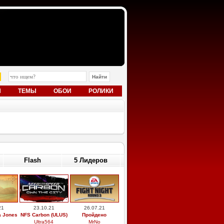
Ы
ТЕМЫ
ОБОИ
РОЛИКИ
Flash
5 Лидеров
21
23.10.21
26.07.21
a Jones
NFS Carbon (ULUS)
Пройдено
Ultra564
MrNo