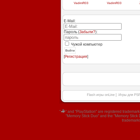
VadimR03
VadimR03
E-Mail:
Пароль (
Забыли?
):
Чужой компьютер
Войти
[
Регистрация
]
|
Flash игры onLine
Игры для PS
"
" and "PlayStation" are registered trademar
"Memory Stick Duo" and the "Memory Stick Du
trademarks