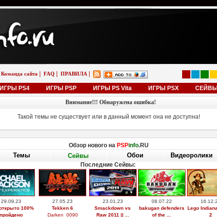
|
|
|
Команда сайта
FAQ
ПРАВИЛА
ИГРЫ PS4
ИГРЫ PSP
ИГРЫ PS Vita
ИГРЫ PSX
СЕЙВ
Внимание!!! Обнаружена ошибка!
Такой темы не существует или в данный момент она не доступна!
Обзор нового на
PSP
info
.RU
Темы
Обои
Видеоролики
Сейвы
Последние Сейвы:
29.09.23
27.05.23
23.01.23
08.07.22
16.12.
открыто 100%
Tekken 6
Smackdown vs
bakugan defenders
Lego Indian
пройдено
Darken_0090
Raw 2011 || ...
of the ...
2