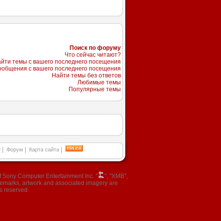
Поиск по форуму
Что сейчас читают?
йти темы с вашего последнего посещения
ообщения с вашего последнего посещения
Найти темы без ответов
Любимые темы
Популярные темы
|
|
|
P
Форум
Карта сайта
 Sony Computer Entertainment Inc. "
", "XMB",
ademarks, artwork and associated imagery are
s reserved.