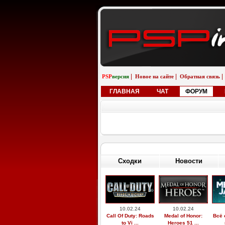
|
|
|
PSP
версия
Новое на сайте
Обратная связь
ГЛАВНАЯ
ЧАТ
ФОРУМ
Сходки
Новости
10.02.24
10.02.24
Call Of Duty: Roads
Medal of Honor:
Всё 
to Vi ...
Heroes 51 ...