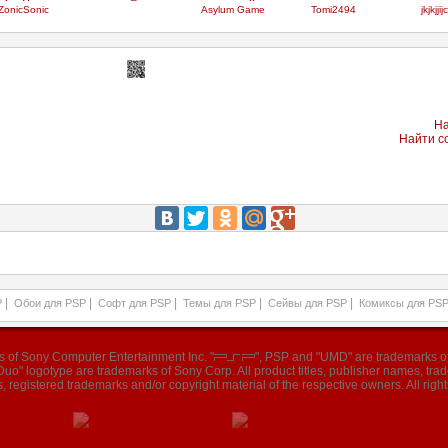
ZonicSonic
Asylum Game
Tomi2494
jkjkjjijc
На
Найти с
|
|
|
|
|
P
Обои для PSP
Софт для PSP
Темы для PSP
Сейвы для PSP
Комиксы для PS
ks of Sony Computer Entertainment Inc. "
", PSP and "UMD" are trademarks of
o" logotype are trademarks of Sony Corp. All product titles, publisher names, tr
, registered trademarks and/or copyright material of the respective owners. All right