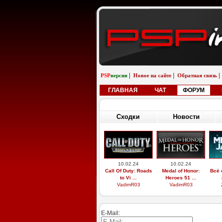
|
|
|
PSP
версия
Новое на сайте
Обратная связь
ГЛАВНАЯ
ЧАТ
ФОРУМ
Сходки
Новости
10.02.24
10.02.24
Call Of Duty: Roads
Medal of Honor:
Всё 
to Vi ...
Heroes 51 ...
VadimR03
VadimR03
E-Mail: