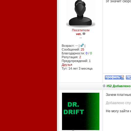
эт значит скор
Посетители
vet.
--
Возраст: -- |
|
Сообщений:
25
Благодарности:
0
/
0
Репутация:
2
Предупреждений: 1
Друзья
Тут: 14 лет 3 месяцa
#52 Добавлено:
Зачем платные 
Добавлено спус
Не могу зайти 