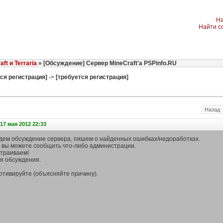
На
Найти с
aft и Terraria
» [Обсуждение] Сервер MineCraft'а PSPinfo.RU
ся регистрация]
->
[требуется регистрация]
Назад
17 мая 2012 22:33
едем обсуждение сервера, пишем о найденных ошибках/недоработках.
у вы можете сообщить что-либо администрации.
страиваем!
ля обсуждения.
отивируйте (объясняйте причину).