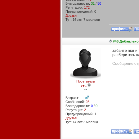
Благодарности:
31
/
50
Репутация:
172
Предупреждений: 0
Друзья
Тут: 16 лет 7 месяцев
#46 Добавлено:
забанте niar и
разберитесь пл
Сообщение отр
Посетители
vet.
--
Возраст: -- |
|
Сообщений:
25
Благодарности:
0
/
0
Репутация:
2
Предупреждений: 1
Друзья
Тут: 14 лет 3 месяцa