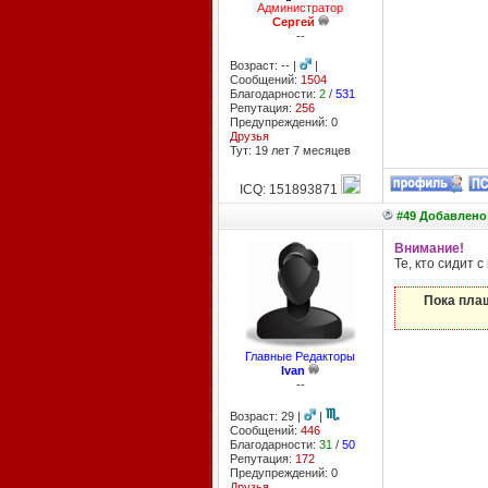
Администратор
Сергей
--
Возраст: -- |
|
Сообщений:
1504
Благодарности:
2
/
531
Репутация:
256
Предупреждений: 0
Друзья
Тут: 19 лет 7 месяцев
ICQ: 151893871
#49 Добавлено:
Внимание!
Те, кто сидит 
Пока плащ
Главные Редакторы
Ivan
--
Возраст: 29 |
|
Сообщений:
446
Благодарности:
31
/
50
Репутация:
172
Предупреждений: 0
Друзья