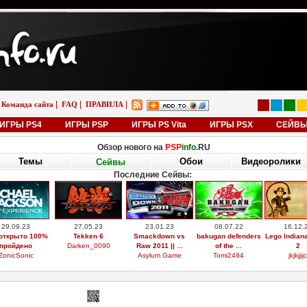
|
|
|
Команда сайта
FAQ
ПРАВИЛА
ИГРЫ PS4
ИГРЫ PSP
ИГРЫ PS Vita
ИГРЫ PSX
СЕЙВ
Обзор нового на
PSP
info
.RU
Темы
Обои
Видеоролики
Сейвы
Последние Сейвы:
29.09.23
27.05.23
23.01.23
08.07.22
16.12.
открыто 100%
Tekken 6
Smackdown vs
bakugan defenders
Lego Indian
пройдено
Darken_0090
Raw 2011 || ...
of the ...
2
ZonicSonic
Asylum Game
Tomi2494
jkjkjjijc