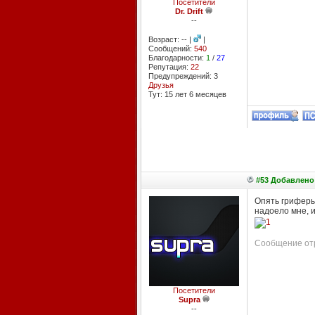
Посетители
Dr. Drift
--
Возраст: -- |
|
Сообщений:
540
Благодарности:
1
/
27
Репутация:
22
Предупреждений: 3
Друзья
Тут: 15 лет 6 месяцев
#53 Добавлено:
Опять гриферы.
надоело мне, и
Сообщение отр
Посетители
Supra
--