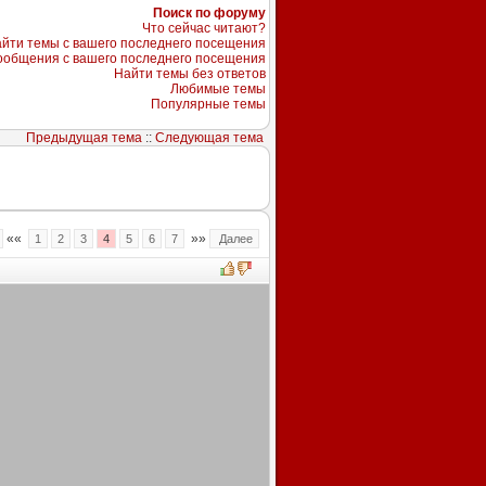
Поиск по форуму
Что сейчас читают?
йти темы с вашего последнего посещения
ообщения с вашего последнего посещения
Найти темы без ответов
Любимые темы
Популярные темы
Предыдущая тема
::
Следующая тема
««
»»
1
2
3
4
5
6
7
Далее