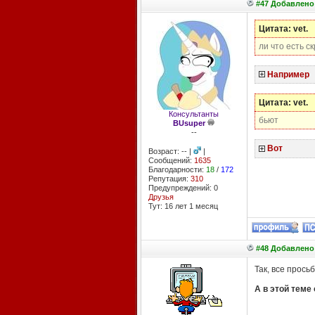
#47 Добавлено:
Цитата: vet.
ли что есть с
Например
Цитата: vet.
Консультанты
бьют
BUsuper
--
Вот
Возраст: -- |
|
Сообщений:
1635
Благодарности:
18
/
172
Репутация:
310
Предупреждений: 0
Друзья
Тут: 16 лет 1 месяц
#48 Добавлено:
Так, все прось
А в этой теме