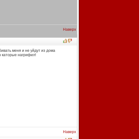
Наверх
убивать меня и не уйдут из дома
лз каторые нагрифил!
Наверх