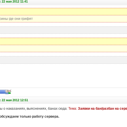
 22 мая 2012 11:41
крины где они грифят
 22 мая 2012 12:51
бы о наказаниях, выяснениях, банах сюда:
Тема:
Заявки на бан/разбан на серв
 обсуждаем только работу сервера.