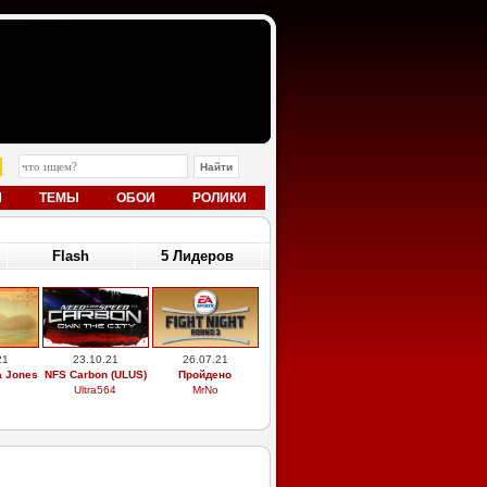
Ы
ТЕМЫ
ОБОИ
РОЛИКИ
Flash
5 Лидеров
21
23.10.21
26.07.21
a Jones
NFS Carbon (ULUS)
Пройдено
Ultra564
MrNo