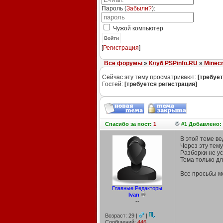
Пароль (
Забыли?
):
Чужой компьютер
Войти
[
Регистрация
]
Все форумы
»
Клуб PSPinfo.RU
»
Minecr
Сейчас эту тему просматривают:
[требует
Гостей:
[требуется регистрация]
Спасибо
за пост:
1
#1 Добавлено: 
В этой теме в
Через эту тем
Разборки не у
Тема только д
Все просьбы м
Главные Редакторы
Ivan
--
Возраст: 29 |
|
Сообщений:
446