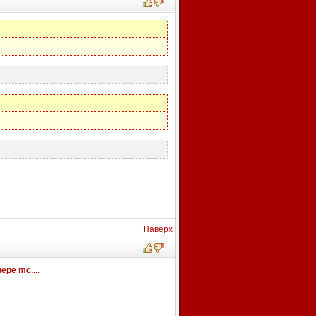
Наверх
ере mc....