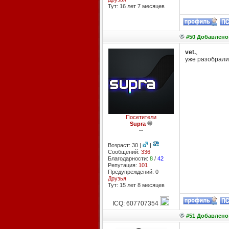
Тут: 16 лет 7 месяцев
#50 Добавлено:
vet.
,
уже разобрали
Посетители
Supra
--
Возраст: 30 |
|
Сообщений:
336
Благодарности:
8
/
42
Репутация:
101
Предупреждений: 0
Друзья
Тут: 15 лет 8 месяцев
ICQ: 607707354
#51 Добавлено: