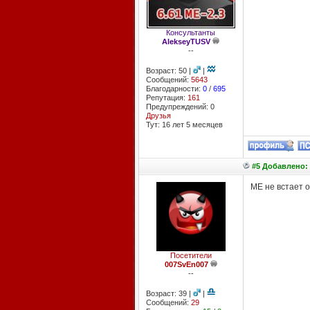
Консультанты
AlekseyTUSV
--
Возраст: 50 |
|
Сообщений:
5643
Благодарности:
0
/
695
Репутация:
161
Предупреждений: 0
Друзья
Тут: 16 лет 5 месяцев
#5 Добавлено: 
ME не встает о
Посетители
007SvEn007
--
Возраст: 39 |
|
Сообщений:
29