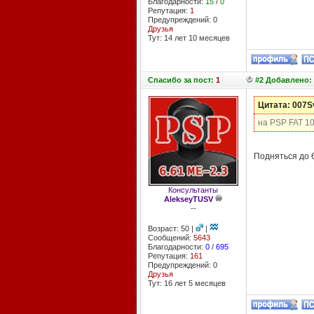
Благодарности:
15
/
0
Репутация:
1
Предупреждений: 0
Друзья
Тут: 14 лет 10 месяцев
Спасибо
за пост:
1
#2 Добавлено: 
Цитата: 007
на PSP FAT 10
Подняться до 
Консультанты
AlekseyTUSV
--
Возраст: 50 |
|
Сообщений:
5643
Благодарности:
0
/
695
Репутация:
161
Предупреждений: 0
Друзья
Тут: 16 лет 5 месяцев