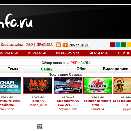
|
|
|
Команда сайта
FAQ
ПРАВИЛА
ИГРЫ PS4
ИГРЫ PSP
ИГРЫ PS Vita
ИГРЫ PSX
СЕЙВ
Обзор нового на
PSP
info
.RU
Темы
Обои
Видеоролики
Сейвы
Последние Сейвы:
29.09.23
27.05.23
23.01.23
08.07.22
16.12.
открыто 100%
Tekken 6
Smackdown vs
bakugan defenders
Lego Indian
пройдено
Darken_0090
Raw 2011 || ...
of the ...
2
ZonicSonic
Asylum Game
Tomi2494
jkjkjjijc