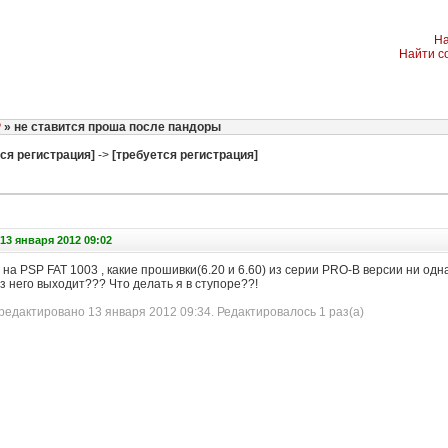
На
Найти с
P
» не ставится проша после пандоры
ся регистрация]
->
[требуется регистрация]
13 января 2012 09:02
на PSP FAT 1003 , какие прошивки(6.20 и 6.60) из серии PRO-B версии ни одн
з него выходит
?
?
? Что делать я в ступоре
?
?
!
едактировано 13 января 2012 09:34. Редактировалось 1 раз(а)