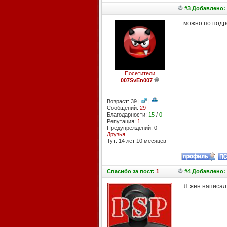
#3 Добавлено: 
можно по подро
Посетители
007SvEn007
--
Возраст: 39 |
|
Сообщений:
29
Благодарности:
15
/
0
Репутация:
1
Предупреждений: 0
Друзья
Тут: 14 лет 10 месяцев
Спасибо
за пост:
1
#4 Добавлено: 
Я жен написал 