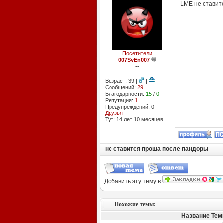
LME не ставитс
Посетители
007SvEn007
--
Возраст: 39 |
|
Сообщений:
29
Благодарности:
15
/
0
Репутация:
1
Предупреждений: 0
Друзья
Тут: 14 лет 10 месяцев
не ставится проша после пандоры
Добавить эту тему в
Похожие темы:
Название Те