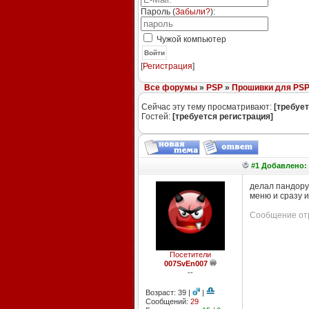
Пароль (
Забыли?
):
Чужой компьютер
Войти
[
Регистрация
]
Все форумы
»
PSP
»
Прошивки для PS
Сейчас эту тему просматривают:
[требует
Гостей:
[требуется регистрация]
#1 Добавлено: 
делал пандору 
меню и сразу и
Сообщение отр
Посетители
007SvEn007
--
Возраст: 39 |
|
Сообщений:
29