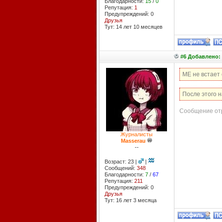
Благодарности:
15
/
0
Репутация:
1
Предупреждений: 0
Друзья
Тут: 14 лет 10 месяцев
#6 Добавлено: 
ME не встает 
После этого 
Сообщение отр
Журналисты
Masserau
--
Возраст: 23 |
|
Сообщений:
348
Благодарности:
7
/
67
Репутация:
211
Предупреждений: 0
Друзья
Тут: 16 лет 3 месяцa