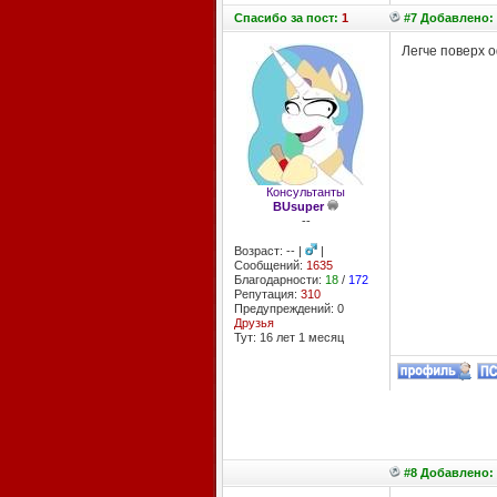
Спасибо
за пост:
1
#7 Добавлено: 
Легче поверх о
Консультанты
BUsuper
--
Возраст: -- |
|
Сообщений:
1635
Благодарности:
18
/
172
Репутация:
310
Предупреждений: 0
Друзья
Тут: 16 лет 1 месяц
#8 Добавлено: 