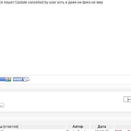
я пишет:Update cancelled by user хоть я даже ни фига не жму
мы
[ответов]
Автор
Дата