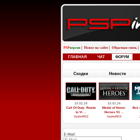
|
|
|
PSP
версия
Новое на сайте
Обратная связь
ГЛАВНАЯ
ЧАТ
ФОРУМ
Сходки
Новости
10.02.24
10.02.24
Call Of Duty: Roads
Medal of Honor:
Всё 
to Vi ...
Heroes 51 ...
VadimR03
VadimR03
E-Mail: