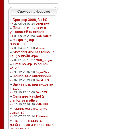
Свежее на форуме
»
Брик psp 3008, flash0
»»
27.06.26 08:14
Danilich9
»
Помощь с поиском и
установкой плагинов
»»
09.05.26 20:54
ivan dapkit
»
Микро сд карта не
работает
»»
30.04.26 18:58
Игорь
»
Stateshift лучшая гонка на
PSP, онлайн игра
»»
02.01.26 15:27
MXN_original
»
Сколько игр на вашей
PSP?
»»
30.12.25 09:39
SvyatNsk
»
Помогите с английским
»»
02.12.25 21:08
Danilich9
»
Виснет psp при входе во
Flatout
»»
29.10.25 13:06
GenS95
»
Сейв для Ratchet &
clank:size matters
»»
10.10.25 03:46
Valhall88
»
Турнир есть желание
сыграть?
»»
29.07.25 22:14
Resertos
»
что то натворил с
драйверами и теперь пк не
видит псп ч ...