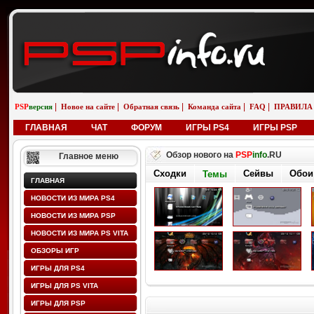
|
|
|
|
|
PSP
версия
Новое на сайте
Обратная связь
Команда сайта
FAQ
ПРАВИЛА
ГЛАВНАЯ
ЧАТ
ФОРУМ
ИГРЫ PS4
ИГРЫ PSP
Обзор нового на
PSP
info
.RU
Главное меню
Сходки
Сейвы
Обои
Темы
ГЛАВНАЯ
НОВОСТИ ИЗ МИРА PS4
НОВОСТИ ИЗ МИРА PSP
НОВОСТИ ИЗ МИРА PS VITA
ОБЗОРЫ ИГР
ИГРЫ ДЛЯ PS4
ИГРЫ ДЛЯ PS VITA
ИГРЫ ДЛЯ PSP