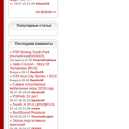
»»
29.07.25 21:09
Viktor234
на форум »»
Популярные статьи
Последние комменты
»
PSP Boxing South Park
[HomeBrew][SIGNED]
Сегодня в 21:05
PmarioPoddozoi
»
Jade Cocoon - Story Of
Tamamayu [RUS]
Вчера в 09:12
Danilich9
»
GTA Vice City Stories + RUS
Вчера в 08:49
Danilich9
»
Самые популярные
мобильные игры 2018 году
06.07.26 18:45
Danilich9
»
PSPinfo 10 лет!
05.07.26 05:53
Danilich9
»
Death Jr. [FULL][ISO][RUS]
31.12.10 21:48
голем
»
BootSound Replacer
09.06.26 20:17
OverlordLegion
»
Эпоха портативных
консолей
04.06.26 04:47
DOG83