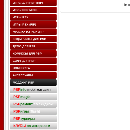
ИГРЫ ДЛЯ PSP (RIP)
Не н
ИГРЫ PSP MINIS
ИГРЫ PSX
ИГРЫ PSX (RIP)
МУЗЫКА ИЗ PSP ИГР
КОДЫ, ЧИТЫ ДЛЯ PSP
ДЕМО ДЛЯ PSP
КОМИКСЫ ДЛЯ PSP
СОФТ ДЛЯ PSP
HOMEBREW
АКСЕССУАРЫ
МОДДИНГ PSP
PSP
info
mobi-магазин
PSP
magic
PSP
ремонт
со скидкой!
PSP
игры
(flash)
PSP
турниры
КЛУБЫ
по интересам