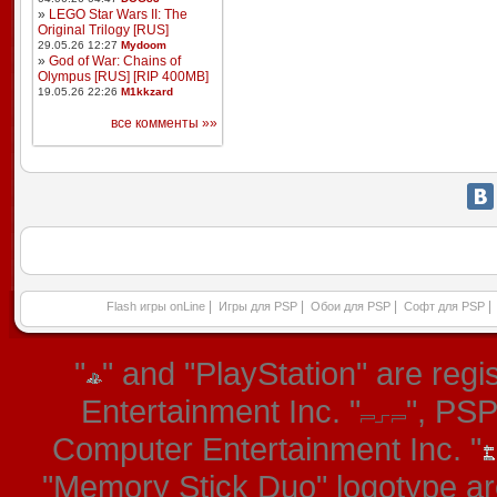
»
LEGO Star Wars II: The
Original Trilogy [RUS]
29.05.26 12:27
Mydoom
»
God of War: Chains of
Olympus [RUS] [RIP 400MB]
19.05.26 22:26
M1kkzard
все комменты »»
|
|
|
|
Flash игры onLine
Игры для PSP
Обои для PSP
Софт для PSP
"
" and "PlayStation" are re
Entertainment Inc. "
", PS
Computer Entertainment Inc. "
"Memory Stick Duo" logotype ar