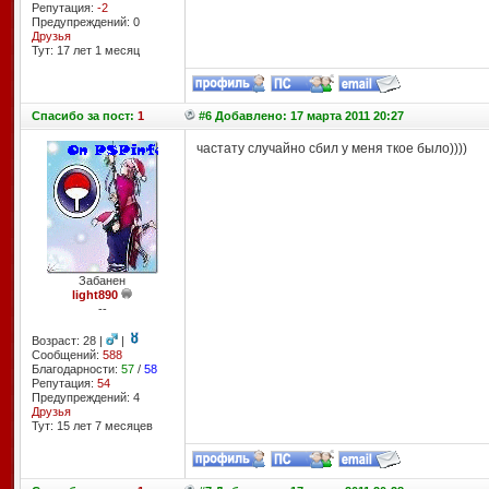
Репутация:
-2
Предупреждений: 0
Друзья
Тут: 17 лет 1 месяц
Спасибо
за пост:
1
#6 Добавлено: 17 марта 2011 20:27
частату случайно сбил у меня ткое было))))
Забанен
light890
--
Возраст: 28 |
|
Сообщений:
588
Благодарности:
57
/
58
Репутация:
54
Предупреждений: 4
Друзья
Тут: 15 лет 7 месяцев