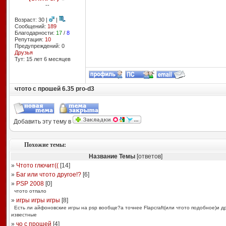
--
Возраст: 30 |
|
Сообщений:
189
Благодарности:
17
/
8
Репутация:
10
Предупреждений: 0
Друзья
Тут: 15 лет 6 месяцев
чтото с прошей 6.35 pro-d3
Добавить эту тему в
Похожие темы:
Название Темы
[ответов]
»
Чтото глючит((
[
14
]
»
Баг или чтото другое!?
[
6
]
»
PSP 2008
[
0
]
чтото отпало
»
игры игры игры
[
8
]
Есть ли айфоновские игры на psp вообще?а точнее Flapcraft(или чтото подобное)и д
известные
»
чо с прошей
[
4
]