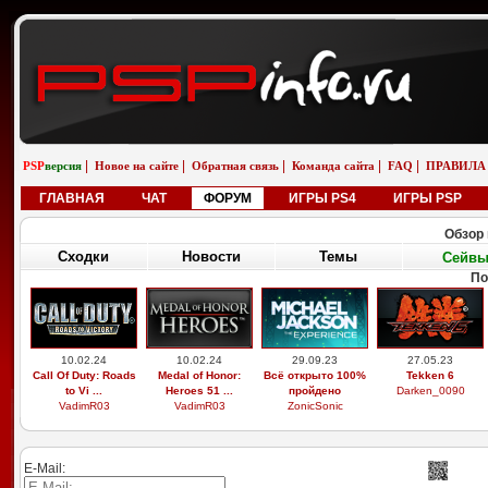
|
|
|
|
|
PSP
версия
Новое на сайте
Обратная связь
Команда сайта
FAQ
ПРАВИЛА
ГЛАВНАЯ
ЧАТ
ФОРУМ
ИГРЫ PS4
ИГРЫ PSP
Обзор 
Сходки
Новости
Темы
Сейв
По
10.02.24
10.02.24
29.09.23
27.05.23
Call Of Duty: Roads
Medal of Honor:
Всё открыто 100%
Tekken 6
to Vi ...
Heroes 51 ...
пройдено
Darken_0090
VadimR03
VadimR03
ZonicSonic
E-Mail: