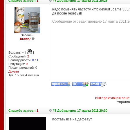
Спасибо
за пост:
1
#7 Добавлено: 17 марта 2011 20:28
надо поменять частоту xmb default , game 333/
да после reset vsh
Сообщение отредактировано 17 марта 2011 20:
Забанен
bronz7
--
Возраст: -- |
|
Сообщений:
2
Благодарности:
0
/
1
Репутация:
0
Предупреждений: 0
Друзья
Тут: 15 лет 4 месяцa
Интерактивная пане
Управл
Спасибо
за пост:
1
#8 Добавлено: 17 марта 2011 20:30
поставь все на дефеаут