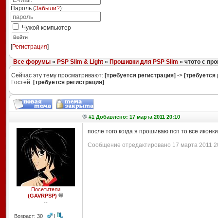
Пароль (
Забыли?
):
Чужой компьютер
Войти
[
Регистрация
]
Все форумы
»
PSP Slim & Light
»
Прошивки для PSP Slim
» чтото с про
Сейчас эту тему просматривают:
[требуется регистрация]
->
[требуется 
Гостей:
[требуется регистрация]
#1 Добавлено: 17 марта 2011 20:10
после того когда я прошиваю псп то все иконк
Сообщение отредактировано 17 марта 2011 20:
Посетители
(GAVRPSP)
--
Возраст: 30 |
|