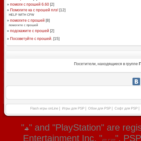
»
помоги с прошей 6.60
[
2
]
»
Помогите ка с прошей плз!
[
12
]
HELP WITH CFW
»
помогите с прошей
[
8
]
помогите с прошей
»
подскажите с прошей
[
2
]
»
Посоветуйте с прошей.
[
15
]
Посетители, находящиеся в группе
Г
|
|
|
|
Flash игры onLine
Игры для PSP
Обои для PSP
Софт для PSP
"
" and "PlayStation" are re
Entertainment Inc. "
", PS