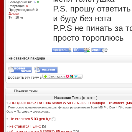
Благодарности:
0
/
0
P.S. прошу ответить
Репутация:
0
Предупреждений: 0
Друзья
и буду без нэта
Тут: 18 лет
P.P.S не пинать за 
просто тороплюсь
не ставится пандора
Добавить эту тему в
Похожие темы:
Название Темы
[ответов]
»
/ПРОДАНО/PSP Fat 1004 белая /5.50 GEN-D3/ + Пандора + комплект. (Мо
Полностью прошиваемая консоль, флэшка родная новая Sony MS Pro Duo 4 Гб с полн
Gate + Пандора + аксессуары.
»
Не ставится 5.03 gen b,c
[
9
]
»
не ставится ГЕН-С
[
5
]
»
чё та не ставится 6.35PRO-B5 на псп
[
20
]