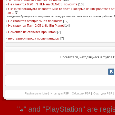
»
Не ставится 6.20 TN HEN на GEN-D3, помогите
[
16
]
»
Скажите пожалуста назовите мне те платы которые на них работает ба
пан ...
[
9
]
я недавно брикнул свою пиху говорят пандора поможет,она на всех платах работает
»
Не ставится официальная прошивка
[
12
]
»
Не ставится Патч 2.05 Little Big Planet
[
14
]
»
Помогите не ставится прошивка!
[
7
]
»
не ставится проша после пандоры
[
7
]
Посетители, находящиеся в группе
Г
|
|
|
|
Flash игры onLine
Игры для PSP
Обои для PSP
Софт для PSP
"
" and "PlayStation" are re