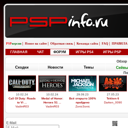
|
|
|
|
|
PSP
версия
Новое на сайте
Обратная связь
Команда сайта
FAQ
ПРАВИЛА
ГЛАВНАЯ
ЧАТ
ФОРУМ
ИГРЫ PS4
ИГРЫ PSP
Обзор 
Сходки
Новости
Темы
Сейв
По
10.02.24
10.02.24
29.09.23
27.05.23
Call Of Duty: Roads
Medal of Honor:
Всё открыто 100%
Tekken 6
to Vi ...
Heroes 51 ...
пройдено
Darken_0090
VadimR03
VadimR03
ZonicSonic
E-Mail: