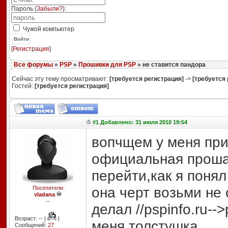
Пароль (
Забыли?
):
Чужой компьютер
Войти
[
Регистрация
]
Все форумы
»
PSP
»
Прошивки для PSP
» не ставится пандора
Сейчас эту тему просматривают:
[требуется регистрация]
->
[требуется 
Гостей:
[требуется регистрация]
#1 Добавлено: 31 июля 2010 19:54
вопчщем у меня при
официальная проша 
перейти,как я понял
она черт возьми не 
Посетители
vladana
--
делал //pspinfo.ru-->
Возраст: -- |
|
меня толстушка
Сообщений:
27