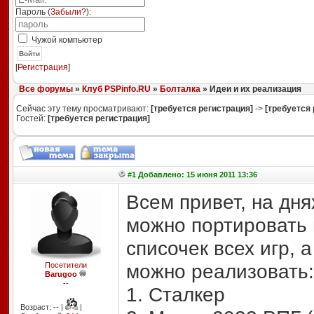
Пароль (
Забыли?
):
Чужой компьютер
Войти
[
Регистрация
]
Все форумы
»
Клуб PSPinfo.RU
»
Болталка
» Идеи и их реализация
Сейчас эту тему просматривают:
[требуется регистрация]
->
[требуется 
Гостей:
[требуется регистрация]
#1 Добавлено: 15 июня 2011 13:36
Всем привет, на дня
можно портировать 
списочек всех игр, 
можно реализовать:
Посетители
Barugoo
--
1. Сталкер
Возраст: -- |
|