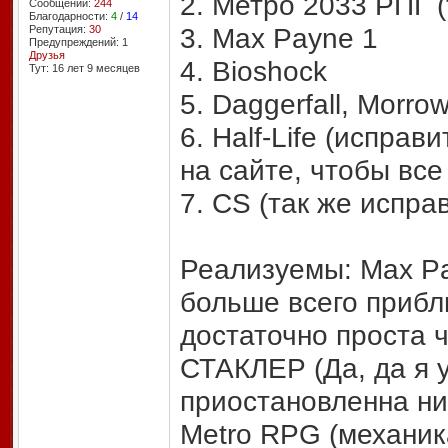
2. Метро 2033 РПГ (
Сообщений:
244
Благодарности:
4
/
14
3. Max Payne 1
Репутация:
30
Предупреждений: 1
Друзья
4. Bioshock
Тут: 16 лет 9 месяцев
5. Daggerfall, Morro
6. Half-Life (исправ
на сайте, чтобы все
7. CS (так же испра
Реализуемы: Max Pa
больше всего прибли
достаточно проста ч
СТАКЛЕР (Да, да я 
приостановленна ни
Metro RPG (механик