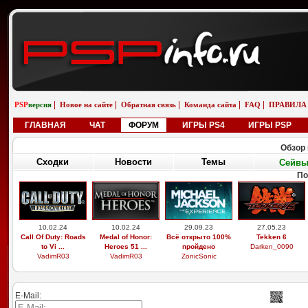
|
|
|
|
|
PSP
версия
Новое на сайте
Обратная связь
Команда сайта
FAQ
ПРАВИЛА
ГЛАВНАЯ
ЧАТ
ФОРУМ
ИГРЫ PS4
ИГРЫ PSP
Обзор 
Сходки
Новости
Темы
Сейв
По
10.02.24
10.02.24
29.09.23
27.05.23
Call Of Duty: Roads
Medal of Honor:
Всё открыто 100%
Tekken 6
to Vi ...
Heroes 51 ...
пройдено
Darken_0090
VadimR03
VadimR03
ZonicSonic
E-Mail: