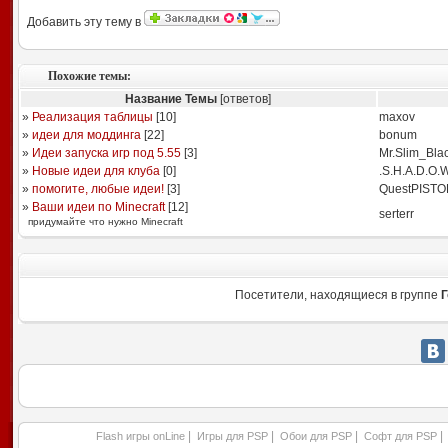
Добавить эту тему в
Похожие темы:
Название Темы
[ответов]
»
Реализация таблицы
[
10
]
maxov
»
идеи для моддинга
[
22
]
bonum
»
Идеи запуска игр под 5.55
[
3
]
Mr.Slim_Bla
»
Новые идеи для клуба
[
0
]
.S.H.A.D.O.W
»
помогите, любые идеи!
[
3
]
QuestPISTO
»
Ваши идеи по Minecraft
[
12
]
serterr
придумайте что нужно Minecraft
Посетители, находящиеся в группе
Г
|
|
|
|
Flash игры onLine
Игры для PSP
Обои для PSP
Софт для PSP