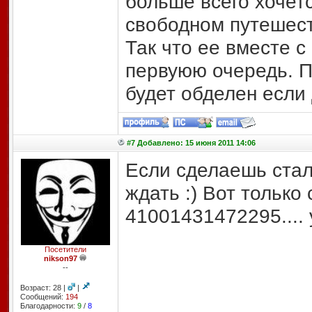
больше всего хочетс
свободном путешест
Так что ее вместе с 
первуюю очередь. По
будет обделен если 
#7 Добавлено: 15 июня 2011 14:06
Если сделаешь стал
ждать :) Вот только
41001431472295.... 
Посетители
nikson97
--
Возраст: 28 |
|
Сообщений:
194
Благодарности:
9
/
8