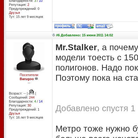
Благодарности:
3
/
10
Репутация:
2
Предупреждений: 0
Друзья
Тут: 15 лет 9 месяцев
#6 Добавлено: 15 июня 2011 14:02
Mr.Stalker
, а почем
модели тоесть с 15
полигонов. Надо по
Поэтому пока на ст
Посетители
Barugoo
--
Возраст: -- |
|
Сообщений:
244
Благодарности:
4
/
14
Добавлено спустя 1 
Репутация:
30
Предупреждений: 1
Друзья
Тут: 16 лет 9 месяцев
Метро тоже нужно б