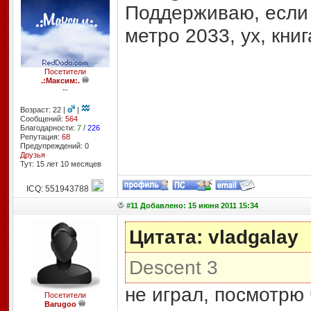
Поддерживаю, если 
метро 2033, ух, кни
Посетители
.:Максим:.
--
Возраст: 22 |
|
Сообщений:
564
Благодарности:
7
/
226
Репутация:
68
Предупреждений: 0
Друзья
Тут: 15 лет 10 месяцев
ICQ: 551943788
#11 Добавлено: 15 июня 2011 15:34
Цитата: vladgalay
Descent 3
не играл, посмотрю 
Посетители
Barugoo