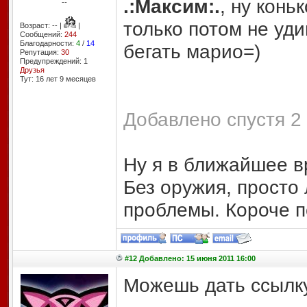
.:Максим:.
, ну конь
--
только потом не уди
Возраст: -- |
|
Сообщений:
244
Благодарности:
4
/
14
бегать марио=)
Репутация:
30
Предупреждений: 1
Друзья
Тут: 16 лет 9 месяцев
Добавлено спустя 2 
Ну я в ближайшее в
Без оружия, просто
проблемы. Короче п
#12 Добавлено: 15 июня 2011 16:00
Можешь дать ссылку