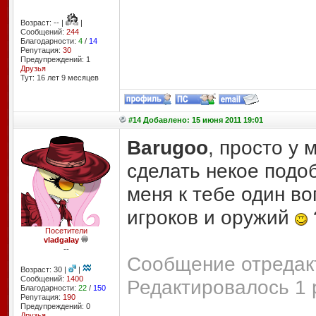
Возраст: -- |
|
Сообщений:
244
Благодарности:
4
/
14
Репутация:
30
Предупреждений: 1
Друзья
Тут: 16 лет 9 месяцев
#14 Добавлено: 15 июня 2011 19:01
Barugoo
, просто у 
сделать некое подоб
меня к тебе один в
игроков и оружий
Посетители
vladgalay
--
Сообщение отредакт
Возраст: 30 |
|
Сообщений:
1400
Редактировалось 1 
Благодарности:
22
/
150
Репутация:
190
Предупреждений: 0
Друзья