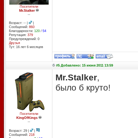
Посетители
Mr.Stalker
--
Возраст: -- |
|
Сообщений:
860
Благодарности:
120
/
54
Репутация:
379
Предупреждений: 0
Друзья
Тут: 16 лет 6 месяцев
#5 Добавлено: 15 июня 2011 13:59
Mr.Stalker
,
было б круто!
Посетители
KingOfKings
--
Возраст: 29 |
|
Сообщений:
218