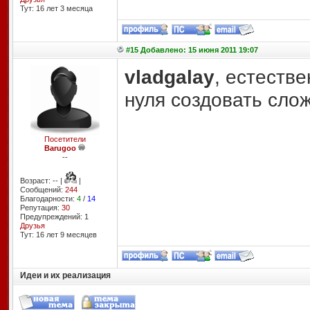
Тут: 16 лет 3 месяцa
#15 Добавлено: 15 июня 2011 19:07
vladgalay
, естестве
нуля создовать сло
Посетители
Barugoo
--
Возраст: -- |
|
Сообщений:
244
Благодарности:
4
/
14
Репутация:
30
Предупреждений: 1
Друзья
Тут: 16 лет 9 месяцев
Идеи и их реализация