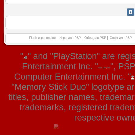
|
|
|
|
Flash игры onLine
Игры для PSP
Обои для PSP
Софт для PSP
"
" and "PlayStation" are re
Entertainment Inc. "
", PS
Computer Entertainment Inc. "
"Memory Stick Duo" logotype ar
titles, publisher names, tradema
trademarks, registered tradem
respective owner