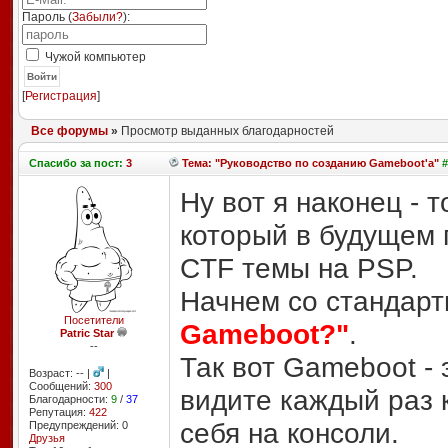
Пароль (
Забыли?
):
Чужой компьютер
Войти
[
Регистрация
]
Все форумы
»
Просмотр выданных благодарностей
Спасибо
за пост:
3
Тема: "Руководство по созданию Gameboot'а"
#
Ну вот я наконец - 
который в будущем 
CTF темы на PSP.
Начнем со стандарт
Посетители
Gameboot?"
.
Patric Star
--
Так вот Gameboot - 
Возраст: -- |
|
Сообщений:
300
видите каждый раз 
Благодарности:
9
/
37
Репутация:
422
себя на консоли.
Предупреждений: 0
Друзья