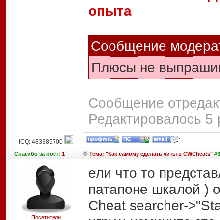
опыта
Сообщение модера
Плюсы не выпраши
Сообщение отредакт
Редактировалось 5 
ICQ: 483385700
Спасибо
за пост:
1
Тема: "Как самому сделать читы в CWCheats"
#3
ели что то представ
патапоне шкалой ) о
Cheat searcher->"Sta
Посетители