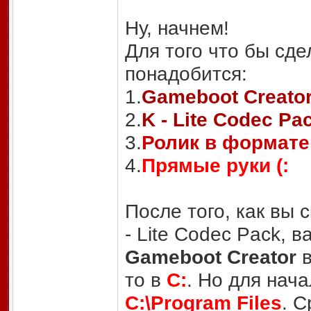
Ну, начнем!
Для того что бы сд
понадобится:
1.
Gameboot Creato
2.
K - Lite Codec Pa
3.
Ролик в формате
4.
Прямые руки (:
После того, как вы 
- Lite Codec Pack, 
Gameboot Creator
в
то в
C:
. Но для нач
C:\Program Files
. 