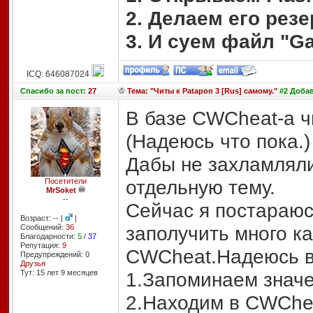
2. Делаем его резе
3. И суем файл "G
ICQ: 646087024
Спасибо
за пост:
27
Тема: "Читы к Patapon 3 [Rus] самому."
#2 Добав
В базе CWCheat-а ч
(Надеюсь что пока.)
Дабы не захламляли
отдельную тему.
Посетители
MrSoket
--
Сейчас я постараюс
Возраст: -- |
|
заполучить много к
Сообщений:
36
Благодарности:
5
/
37
Репутация:
9
CWCheat.Надеюсь ва
Предупреждений: 0
Друзья
Тут: 15 лет 9 месяцев
1.Запоминаем значе
2.Находим в CWChea