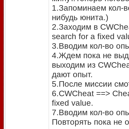
1.Запоминаем кол-во
нибудь юнита.)
2.Заходим в CWCheat
search for a fixed val
3.Вводим кол-во оп
4.Ждем пока не выда
выходим из CWCheat
дают опыт.
5.После миссии смот
6.CWCheat ==> Cheat
fixed value.
7.Вводим кол-во оп
Повторять пока не 