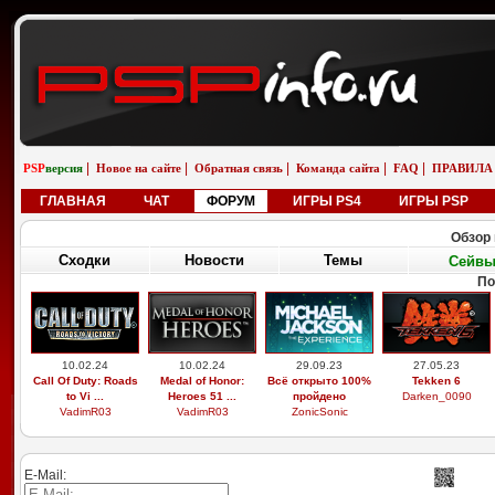
|
|
|
|
|
PSP
версия
Новое на сайте
Обратная связь
Команда сайта
FAQ
ПРАВИЛА
ГЛАВНАЯ
ЧАТ
ФОРУМ
ИГРЫ PS4
ИГРЫ PSP
Обзор 
Сходки
Новости
Темы
Сейв
По
10.02.24
10.02.24
29.09.23
27.05.23
Call Of Duty: Roads
Medal of Honor:
Всё открыто 100%
Tekken 6
to Vi ...
Heroes 51 ...
пройдено
Darken_0090
VadimR03
VadimR03
ZonicSonic
E-Mail: