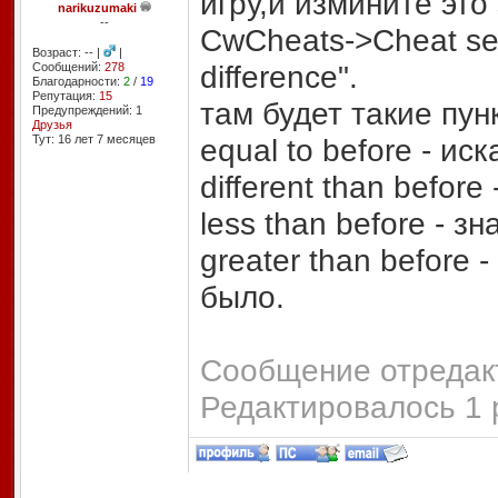
игру,и измините это
narikuzumaki
--
CwCheats->Cheat sea
Возраст: -- |
|
difference".
Сообщений:
278
Благодарности:
2
/
19
Репутация:
15
там будет такие пун
Предупреждений: 1
Друзья
Тут: 16 лет 7 месяцев
equal to before - и
different than befor
less than before - 
greater than before
было.
Сообщение отредакт
Редактировалось 1 