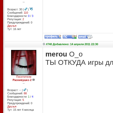
--
Возраст: 30 |
|
Сообщений:
110
Благодарности:
0
/
3
Репутация:
2
Предупреждений: 0
Друзья
Тут: 16 лет
#740 Добавлено: 14 апреля 2011 22:30
merou
O_о
ТЫ ОТКУДА игры д
Посетители
Раскивушкэ 2
--
Возраст: -- |
|
Сообщений:
88
Благодарности:
1
/
4
Репутация:
5
Предупреждений: 0
Друзья
Тут: 15 лет 4 месяцa