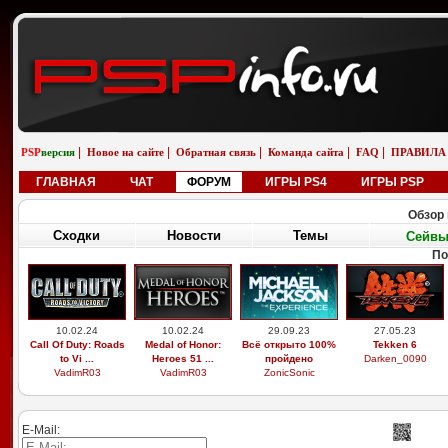
|
|
|
|
|
PSP
версия
Новое на сайте
Обратная связь
Команда сайта
FAQ
ПРАВИЛА
ГЛАВНАЯ
ЧАТ
ФОРУМ
ИГРЫ PS4
ИГРЫ PSP
Обзор 
Сходки
Новости
Темы
Сейв
По
10.02.24
10.02.24
29.09.23
27.05.23
Call Of Duty: Roads
Medal of Honor:
Всё открыто 100%
Tekken 6
to Vi ...
Heroes 51 ...
пройдено
Darken_0090
VadimR03
VadimR03
ZonicSonic
E-Mail: