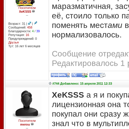
маразматичная, засу
Посетители
XeKSSS
её, стоило только п
--
поменять мест
ами
в
Возраст: 31 |
|
Сообщений:
458
Благодарности:
4
/
39
нормализовалось.
Репутация:
16
Предупреждений: 0
Друзья
Тут: 16 лет 6 месяцев
Сообщение отредакт
Редактировалось 1 
#744 Добавлено: 15 апреля 2011 12:33
XeKSSS
а я и покуп
лицензионная она то
покупал они сразу ж
знал что в мультипл
Посетители
merou
--