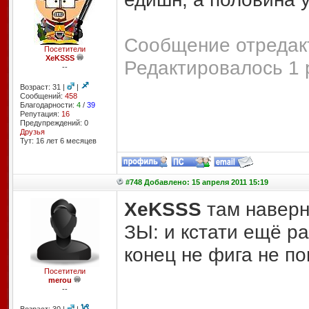
Сообщение отредакт
Посетители
XeKSSS
Редактировалось 1 
--
Возраст: 31 |
|
Сообщений:
458
Благодарности:
4
/
39
Репутация:
16
Предупреждений: 0
Друзья
Тут: 16 лет 6 месяцев
#748 Добавлено: 15 апреля 2011 15:19
XeKSSS
там наверн
ЗЫ: и кстати ещё ра
конец не фига не по
Посетители
merou
--