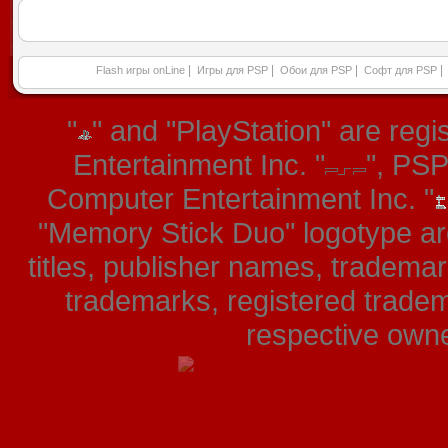
|
|
|
|
Flash игры onLine
Игры для PSP
Обои для PSP
Софт для PSP
"
" and "PlayStation" are re
Entertainment Inc. "
", PS
Computer Entertainment Inc. "
"Memory Stick Duo" logotype ar
titles, publisher names, tradema
trademarks, registered tradem
respective owner