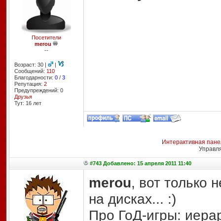
Посетители
merou
--
Возраст: 30 |
|
Сообщений:
110
Благодарности:
0
/
3
Репутация:
2
Предупреждений: 0
Друзья
Тут: 16 лет
Интерактивная пане
Управл
#743 Добавлено: 15 апреля 2011 11:40
merou
, вот только 
на дисках... :)
Про ГоД-игры: иера