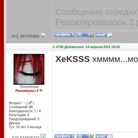
Сообщение отредакт
Редактировалось 2 
ICQ: 393755889
#736 Добавлено: 14 апреля 2011 14:32
XeKSSS
хмммм...мо
Посетители
Раскивушкэ 2
--
Возраст: -- |
|
Сообщений:
88
Благодарности:
1
/
4
Репутация:
5
Предупреждений: 0
Друзья
Тут: 15 лет 4 месяцa