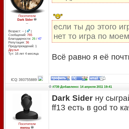
Посетители
Dark Sider
--
если ты до этого и
Возраст: -- |
|
нет то игра по мое
Сообщений:
765
Благодарности:
26
/
47
Репутация:
36
Предупреждений: 1
Друзья
Тут: 16 лет 4 месяцa
Всё равно я её почт
ICQ: 393755889
#739 Добавлено: 14 апреля 2011 19:41
Dark Sider
ну сыграй
ff13 есть в god то 
Посетители
merou