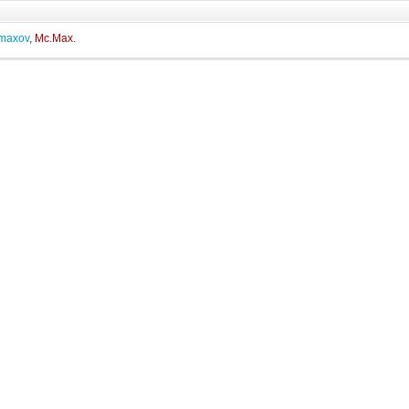
maxov
,
Mc.Max
.