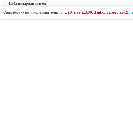
Поблагодарили за пост
Спасибо сказали пользователи:
light890
,
arsen18.06
,
drinkkurvabest
,
azio25
,